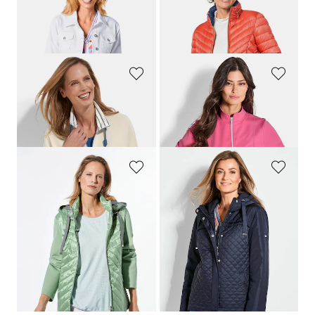
GOLDNER
GOLDNER
Veste en jean intemporelle agrémentée de détails séduisants
Veste matelassée
259,00 CHF
219,00 CHF
119,00 CHF
99,00 CHF
BARBARA LEBEK
JOY
Veste sweat à col montant
Veste sweat avec col montant
169,00 CHF
139,00 CHF
67,61 CHF
65,00 CHF
GOLDNER
GOLDNER
Veste. Pure laine
Veste matelassée à capuche
309,00 CHF
309,00 CHF
179,00 CHF
179,00 CHF
+ 2
1
2
3
4
5