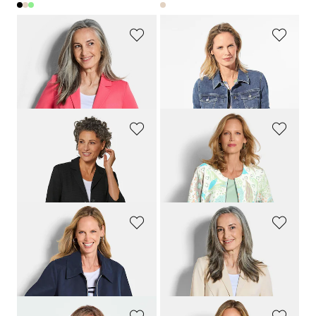
GOLDNER
GOLDNER
Blazer en jersey avec col tailleur
Veste en jean intemporelle agrémentée de détails séduisants
179,00 CHF
259,00 CHF
159,00 CHF
179,00 CHF
GOLDNER
GOLDNER
Veste légère en tissu seersucker
Veste en jersey à maille ottoman
219,00 CHF
219,00 CHF
159,00 CHF
139,00 CHF
GOLDNER
GOLDNER
Veste légère, style blouson
Blazer en jersey avec col tailleur
279,00 CHF
179,00 CHF
179,00 CHF
159,00 CHF