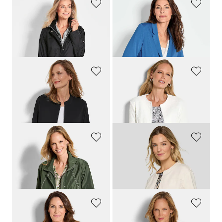
GOLDNER
GOLDNER
Veste longue ultra-légère avec capuche invisible
Blazer léger en jersey très agréable à porter
349,00 CHF
279,00 CHF
159,00 CHF
179,00 CHF
+ 4
BARBARA LEBEK
GOLDNER
Blouson en jersey ultradoux, avec lien de serrage sous coulisse
Veste en jersey élégante, confectionnée en coton
179,00 CHF
259,00 CHF
89,49 CHF
169,00 CHF
GOLDNER
RABE
Veste de pluie déperlante
Blouson en jersey avec fermeture zippée
279,00 CHF
179,00 CHF
159,00 CHF
80,55 CHF
GOLDNER
GOLDNER