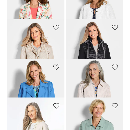
Blazer floral en jersey gaufré
Blazer noble, aspect bouclette
239,00 CHF
259,00 CHF
159,00 CHF
169,00 CHF
GOLDNER
GOLDNER
Veste matelassée à capuche
Veste. Pure laine
309,00 CHF
309,00 CHF
179,00 CHF
179,00 CHF
+ 2
GOLDNER
GOLDNER
Veste trench avec teneur en coton
Veste matelassée au motif gaufré
279,00 CHF
279,00 CHF
179,00 CHF
169,00 CHF
GOLDNER
GOLDNER
Blouson classique
Veste trench, aspect froissé
279,00 CHF
309,00 CHF
159,00 CHF
179,00 CHF