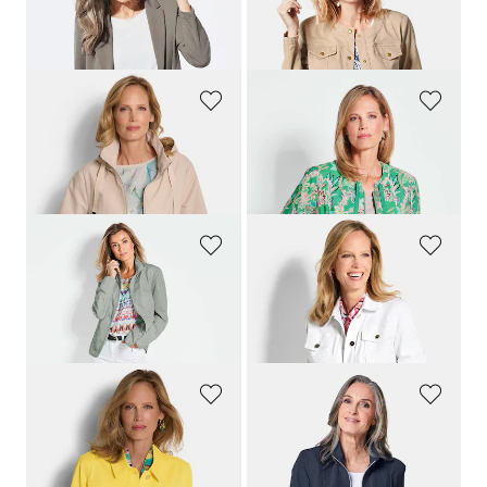
Blazer léger en jersey très agréable à porter
Veste
279,00 CHF
259,00 CHF
179,00 CHF
169,00 CHF
+ 4
GOLDNER
GOLDNER
Coupe-vent avec capuche amovible
Blouson avec imprimé floral intégral
299,00 CHF
279,00 CHF
179,00 CHF
179,00 CHF
GOLDNER
GOLDNER
Veste mi-saison mode
Veste en jean ornée d'une bordure florale
259,00 CHF
239,00 CHF
179,00 CHF
169,00 CHF
+ 1
GOLDNER
GOLDNER
Veste en jean cintrée
Veste mi-saison mode
279,00 CHF
259,00 CHF
159,00 CHF
179,00 CHF