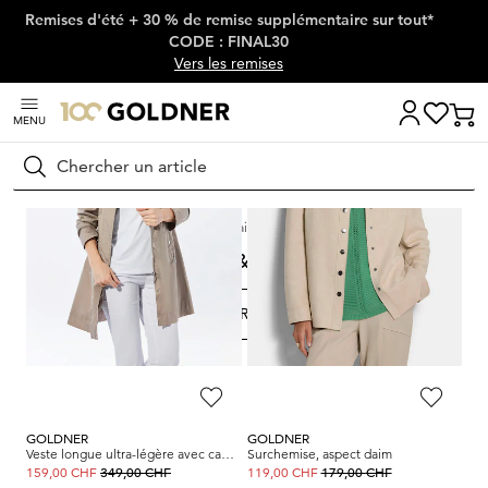
Remises d'été + 30 % de remise supplémentaire sur tout*
Passer la navigation, aller directement au contenu
CODE : FINAL30
Vers les remises
MENU
Rechercher
Maison
Bonnes Affaires
Vestes & blazers
Vestes & blazers
FILTRER ET TRIER
300
Produits
GOLDNER
GOLDNER
Veste longue ultra-légère avec capuche invisible
Surchemise, aspect daim
349,00 CHF
179,00 CHF
159,00 CHF
119,00 CHF