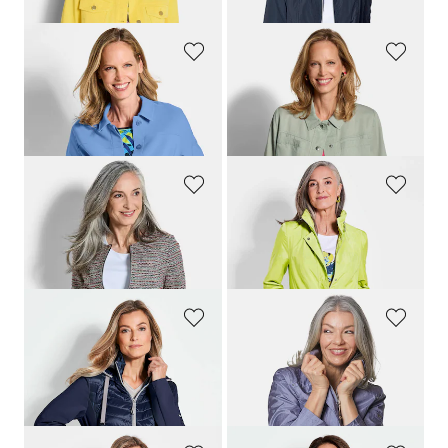
+ 1
GOLDNER
GOLDNER
Veste légère, style blouson
Veste légère en Lyocell à effet climatisant
239,00 CHF
219,00 CHF
139,00 CHF
139,00 CHF
GOLDNER
GOLDNER
Blazer en jersey, aspect bouclette
Veste longue ultra-légère avec capuche invisible
219,00 CHF
349,00 CHF
139,00 CHF
159,00 CHF
GOLDNER
GOLDNER
Veste. Pure laine
Veste légère avec reflets délicats
309,00 CHF
279,00 CHF
179,00 CHF
179,00 CHF
+ 2