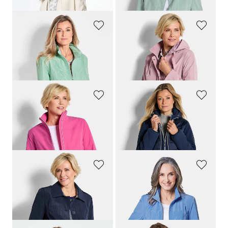
GOLDNER
GOLDNER
Veste mi-saison mode
Veste à capuche amovible
259,00 CHF
299,00 CHF
179,00 CHF
179,00 CHF
+ 1
GOLDNER
GOLDNER
Blouson zippé
Veste matelassée avec manches en Softshell
259,00 CHF
309,00 CHF
159,00 CHF
179,00 CHF
+ 1
GOLDNER
GOLDNER
Veste trench, aspect froissé
Veste mi-saison mode
309,00 CHF
259,00 CHF
179,00 CHF
179,00 CHF
+ 1