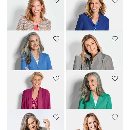
GOLDNER
GOLDNER
Veste bouclette à rayures
Blazer sans col tailleur en viscose stretch
219,00 CHF
299,00 CHF
169,00 CHF
179,00 CHF
GOLDNER
GOLDNER
Blazer en jersey avec col tailleur
Veste mi-saison mode
179,00 CHF
259,00 CHF
159,00 CHF
179,00 CHF
+ 1
GOLDNER
GOLDNER
Petite veste en mousseline
Blazer en jersey avec col tailleur
119,00 CHF
179,00 CHF
99,00 CHF
159,00 CHF
GOLDNER
GOLDNER