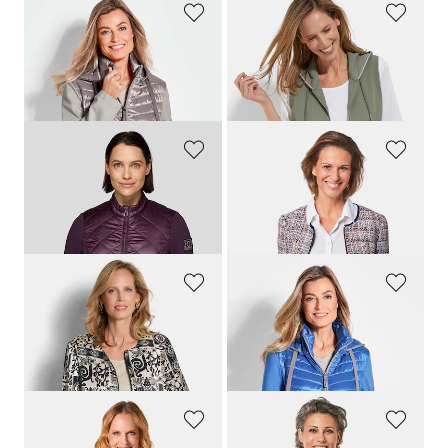
GOLDNER
BARBARA LEBEK
Veste. Pure laine
Gilet en sweat BARBARA LEBEK avec capuche et poche kangourou
309,00 CHF
159,00 CHF
179,00 CHF
79,50 CHF
+ 2
RABE
GOLDNER
Veste matelassée avec empiècements en jersey
Elégant blazer en tissu bouclette et passepoil en jean
199,00 CHF
259,00 CHF
79,60 CHF
169,00 CHF
GOLDNER
GOLDNER
Blouson noble en satin de viscose
Veste. Pure laine
239,00 CHF
309,00 CHF
139,00 CHF
179,00 CHF
+ 2