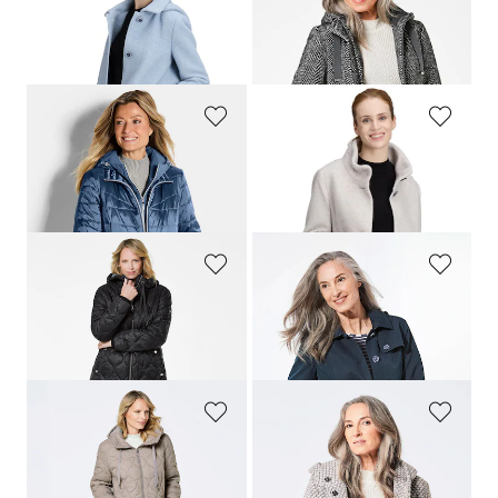
BETTY BARCLAY
GOLDNER
Manteau noble avec capuche amovible
Manteau court à motif chevrons avec capuche
319,95 CHF
349,00 CHF
143,98 CHF
GOLDNER
BETTY BARCLAY
Veste matelassée avec empiècement en Softshell
Manteau laineux élégant, avec col montant
349,00 CHF
249,95 CHF
179,00 CHF
112,49 CHF
GOLDNER
GOLDNER
Manteau matelassé avec capuche
Manteau court style trenchcoat
369,00 CHF
309,00 CHF
159,00 CHF
GOLDNER
GOLDNER
Manteau matelassé avec capuche
Manteau court bicolore en laine mélangée
369,00 CHF
329,00 CHF
259,00 CHF