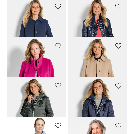
GOLDNER
GOLDNER
Manteau 4 saisons
Manteau court matelassée à col droit
349,00 CHF
309,00 CHF
GOLDNER
GOLDNER
Manteau laineux avec col montant
Manteau 4 saisons
349,00 CHF
349,00 CHF
179,00 CHF
GOLDNER
GOLDNER
Veste matelassée avec empiècement en Softshell
Veste matelassée avec empiècement en Softshell
349,00 CHF
349,00 CHF
179,00 CHF
179,00 CHF