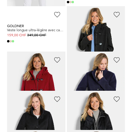
GOLDNER
GOLDNER
Veste longue ultra-légère avec capuche invisible
Duffle-coat classique en laine mélangée
349,00 CHF
369,00 CHF
159,00 CHF
GOLDNER
GOLDNER
Duffle-coat classique en laine mélangée
Manteau laineux avec col montant
369,00 CHF
349,00 CHF
179,00 CHF
GOLDNER
GOLDNER
Manteau laineux avec col montant
Veste matelassée avec empiècement en Softshell
349,00 CHF
349,00 CHF
179,00 CHF
179,00 CHF