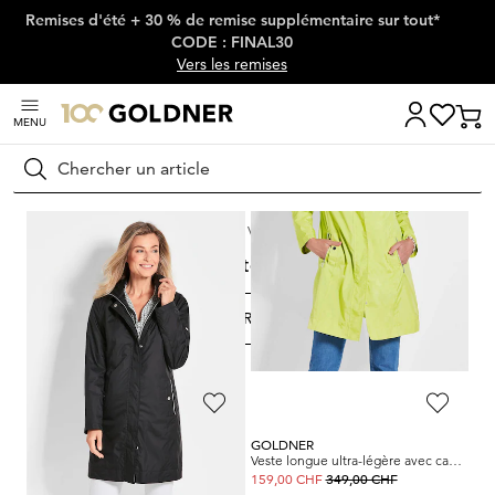
Remises d'été + 30 % de remise supplémentaire sur tout*
Passer la navigation, aller directement au contenu
CODE : FINAL30
Vers les remises
MENU
Rechercher
Maison
Mode femme
Vestes & blazers
Manteaux
Manteaux
FILTRER ET TRIER
33
Produits
GOLDNER
GOLDNER
Veste longue ultra-légère avec capuche invisible
Veste longue ultra-légère avec capuche invisible
349,00 CHF
349,00 CHF
159,00 CHF
159,00 CHF