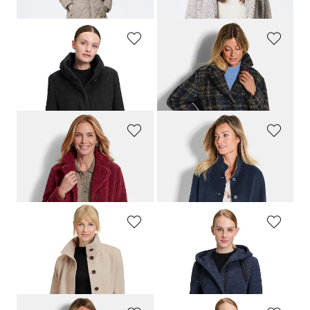
GIL BRET
BARBARA LEBEK
Manteau duveteux avec col Claudine
Manteau en bouclette à carreaux
329,95 CHF
309,00 CHF
148,47 CHF
139,05 CHF
GOLDNER
GOLDNER
Manteau en teddy ultradoux
Manteau réversible
329,00 CHF
409,00 CHF
GIL BRET
GIL BRET
Manteau laineux avec motif à chevrons
Veste décontractée en bouclette
349,95 CHF
399,95 CHF
157,49 CHF
179,99 CHF