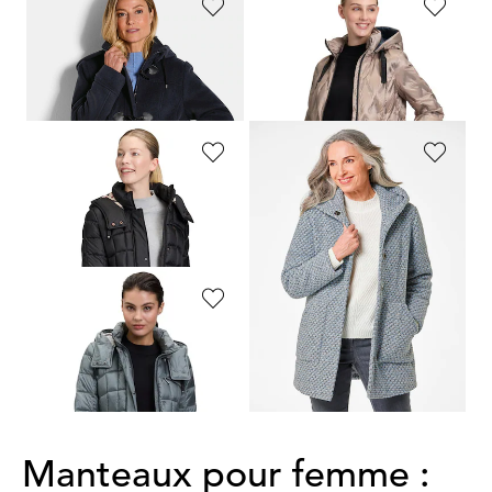
BARBARA LEBEK
GIL BRET
Duffle-coat à capuche
Manteau matelassé avec poches zippées
309,00 CHF
399,95 CHF
139,04 CHF
179,98 CHF
GIL BRET
GOLDNER
Manteau matelassé avec capuche amovible
Manteau court bicolore en laine mélangée
349,95 CHF
329,00 CHF
157,48 CHF
259,00 CHF
GIL BRET
Manteau matelassé avec capuche amovible
349,95 CHF
157,48 CHF
Manteaux pour femme :