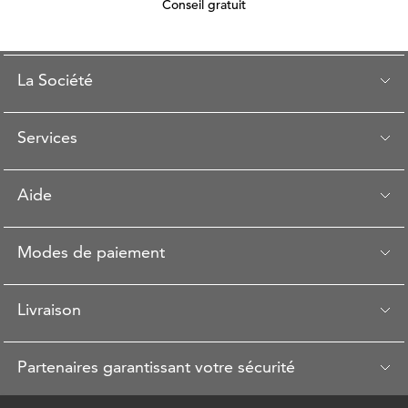
Conseil gratuit
femmes
Les vestes d'été sont les compagnes idéales des journées
chaudes. Elles se distinguent des vestes classiques à bien
La Société
des égards :
Elles sont confectionnées dans des matières légères et
Services
respirantes qui permettent à la peau de rester fraîche,
même sous un soleil généreux.
Leur doublure est souvent très fine, voire absente, afin
Aide
d’offrir un confort optimal sans alourdir la silhouette.
Les coupes sont généralement plus amples, laissant l’air
Modes de paiement
circuler librement entre la veste et le corps pour une
agréable sensation de légèreté.
Livraison
Dans notre boutique, découvrez une sélection
variée de vestes d'été pour femmes :
Partenaires garantissant votre sécurité
Vestes chemisiers aérées en coton pour un confort maximal