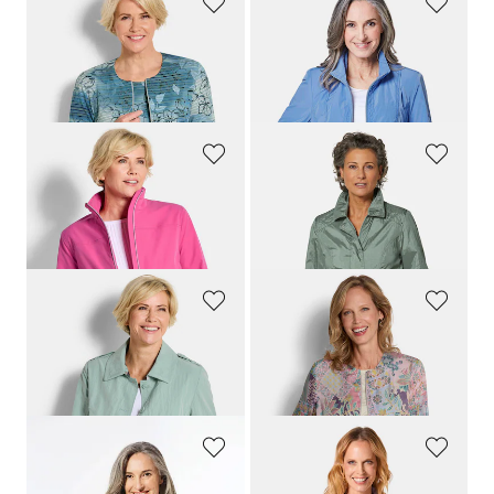
GOLDNER
GOLDNER
Surchemise en jersey structuré à rayures
Veste mi-saison mode
179,00 CHF
259,00 CHF
119,00 CHF
179,00 CHF
+ 1
GOLDNER
GOLDNER
Blouson zippé
Veste légère avec reflets délicats
259,00 CHF
279,00 CHF
159,00 CHF
179,00 CHF
GOLDNER
GOLDNER
Veste trench, aspect froissé
Blouson léger en satin de viscose
309,00 CHF
279,00 CHF
179,00 CHF
219,00 CHF
GOLDNER
GOLDNER