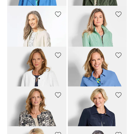
GOLDNER
GOLDNER
Blouson classique
Veste mi-saison mode
279,00 CHF
259,00 CHF
159,00 CHF
179,00 CHF
+ 1
GOLDNER
GOLDNER
Blazer noble, aspect bouclette
Veste légère, style blouson
259,00 CHF
239,00 CHF
169,00 CHF
139,00 CHF
GOLDNER
GOLDNER
Blouson noble en satin de viscose
Veste trench, aspect froissé
239,00 CHF
309,00 CHF
139,00 CHF
179,00 CHF