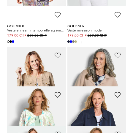
GOLDNER
GOLDNER
Veste en jean intemporelle agrémentée de détails séduisants
Veste mi-saison mode
259,00 CHF
259,00 CHF
179,00 CHF
179,00 CHF
+ 1
GOLDNER
GOLDNER
Veste
Blazer en tricot avec poches plaquées
259,00 CHF
179,00 CHF
169,00 CHF
GOLDNER
GOLDNER
Veste en jersey à maille ottoman
Veste légère, style blouson
219,00 CHF
279,00 CHF
139,00 CHF
179,00 CHF