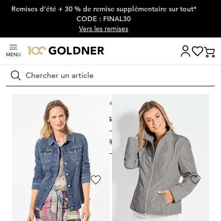
Remises d'été + 30 % de remise supplémentaire sur tout*
Passer la navigation, aller directement au contenu
CODE : FINAL30
Vers les remises
MENU
Rechercher
Maison
Mode femme
Vestes & blazers
Vestes d'été
Vestes d'été
FILTRER ET TRIER
76
Produits
GOLDNER
GOLDNER
Veste longue ultra-légère avec capuche invisible
Blazer en tricot avec poches plaquées
349,00 CHF
179,00 CHF
159,00 CHF