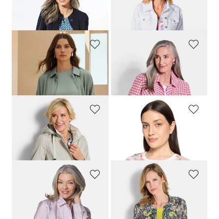
Blouson à col droit
Veste en jean intemporelle agrémentée de détails séduisants
259,00 CHF
259,00 CHF
139,00 CHF
119,00 CHF
BETTY BARCLAY
GOLDNER
Surchemise avec lien de serrage sous coulisse
Veste avec motif pied-de-poule
139,95 CHF
299,00 CHF
62,98 CHF
159,00 CHF
GOLDNER
BETTY BARCLAY
Veste à capuche amovible
Surchemise côtelée avec zip double-sens
299,00 CHF
109,95 CHF
179,00 CHF
54,97 CHF
GOLDNER
GOLDNER
Veste légère avec reflets délicats
Blouson en pure viscose
279,00 CHF
179,00 CHF
179,00 CHF
99,00 CHF