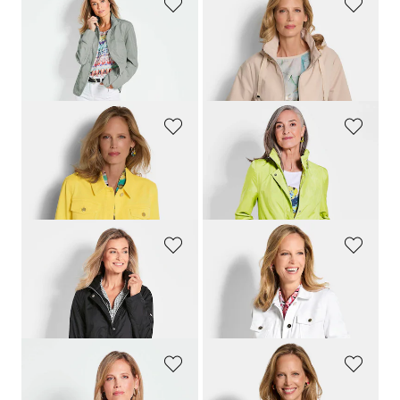
GOLDNER
GOLDNER
Veste mi-saison mode
Coupe-vent avec capuche amovible
259,00 CHF
299,00 CHF
179,00 CHF
179,00 CHF
+ 1
GOLDNER
GOLDNER
Veste en jean cintrée
Veste longue ultra-légère avec capuche invisible
279,00 CHF
349,00 CHF
159,00 CHF
159,00 CHF
GOLDNER
GOLDNER
Veste longue ultra-légère avec capuche invisible
Veste en jean ornée d'une bordure florale
349,00 CHF
239,00 CHF
159,00 CHF
169,00 CHF
GOLDNER
GOLDNER