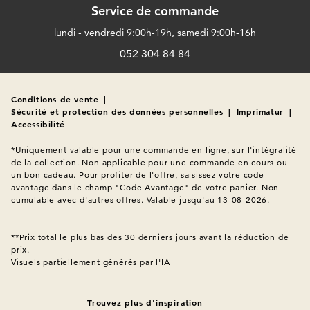
Vestes en jean classiques, idéales pour des looks à la fois
Service de commande
élégants et sport
lundi - vendredi 9:00h-19h, samedi 9:00h-16h
Vestes en tissu bouclette parfaites pour les occasions
052 304 84 84
spéciales
Blousons sport pour accompagner vos journées actives
Conditions de vente
|
Vestes en cuir légères pour un style intemporel
Sécurité et protection des données personnelles
|
Imprimatur
|
Accessibilité
Très pratique
, de nombreuses vestes d'été de notre collection
*Uniquement valable pour une commande en ligne, sur l'intégralité 
sont équipées de poches supplémentaires pour vos petits
de la collection. Non applicable pour une commande en cours ou 
essentiels et se nettoient facilement en machine.
un bon cadeau. Pour profiter de l'offre, saisissez votre code 
avantage dans le champ "Code Avantage" de votre panier. Non 
cumulable avec d'autres offres. Valable jusqu'au 13-08-2026.

Les meilleures occasions pour porter
une veste d'été
**Prix total le plus bas des 30 derniers jours avant la réduction de 
Visuels partiellement générés par l'IA
La veste d'été légère, véritable complice de votre garde-robe,
vous accompagne avec style du printemps à l'automne. Les
vestes en jean et en cuir, parfaites pour les matins frais ou les
Trouvez plus d'inspiration