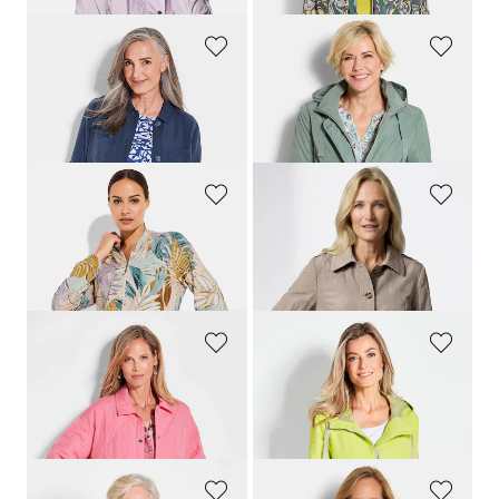
GOLDNER
GOLDNER
Veste chemisier
Veste à capuche amovible
259,00 CHF
299,00 CHF
159,00 CHF
179,00 CHF
COMODO
GOLDNER
Blouson en jersey de viscose
Veste trench, aspect froissé
139,00 CHF
309,00 CHF
83,39 CHF
179,00 CHF
GOLDNER
GOLDNER
Surchemise, aspect matelassé
Veste technique décontractée.
279,00 CHF
219,00 CHF
139,00 CHF
139,00 CHF