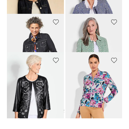
159,95 CHF
259,00 CHF
71,97 CHF
139,00 CHF
GOLDNER
GOLDNER
Veste en jean intemporelle agrémentée de détails séduisants
Veste avec motif pied-de-poule
259,00 CHF
299,00 CHF
139,00 CHF
159,00 CHF
GOLDNER
COMODO
Veste aspect cuir
Blouson en jersey de viscose
279,00 CHF
139,00 CHF
179,00 CHF
83,39 CHF
1
2