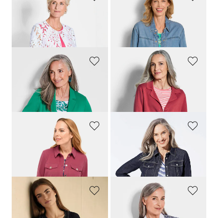
GOLDNER
GOLDNER
Petite veste en dentelle
Surchemise, aspect jean
239,00 CHF
179,00 CHF
139,00 CHF
119,00 CHF
GOLDNER
GOLDNER
Blazer en jersey
Blazer en tricot avec poches plaquées
259,00 CHF
179,00 CHF
179,00 CHF
159,00 CHF
GOLDNER
GOLDNER
Veste chemisier
Veste en jean aux détails sport
169,00 CHF
279,00 CHF
69,00 CHF
169,00 CHF
BETTY BARCLAY
GOLDNER
Veste en jean féminine, sans col
Veste avec motif, aspect carreaux