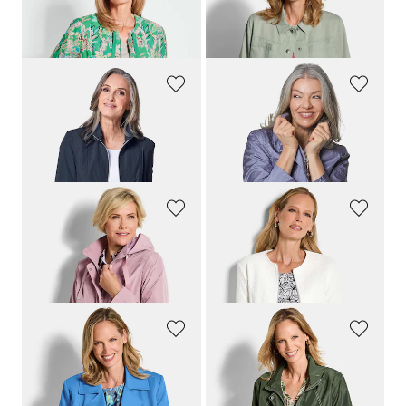
Blouson avec imprimé floral intégral
Veste légère en Lyocell à effet climatisant
279,00 CHF
219,00 CHF
179,00 CHF
139,00 CHF
GOLDNER
GOLDNER
Veste mi-saison mode
Veste légère avec reflets délicats
259,00 CHF
279,00 CHF
179,00 CHF
179,00 CHF
+ 1
GOLDNER
GOLDNER
Veste à capuche amovible
Veste en jersey élégante, confectionnée en coton
299,00 CHF
259,00 CHF
179,00 CHF
169,00 CHF
GOLDNER
GOLDNER
Veste trench avec teneur en coton
Veste de pluie déperlante
279,00 CHF
279,00 CHF
179,00 CHF
159,00 CHF