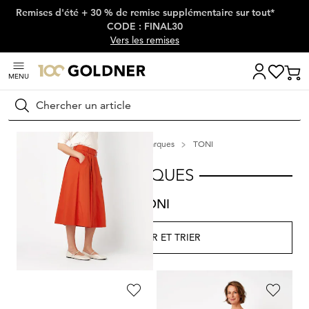
Remises d'été + 30 % de remise supplémentaire sur tout*
Passer la navigation, aller directement au contenu
CODE : FINAL30
Vers les remises
MENU
Rechercher
Maison
Marques
TONI
MARQUES
TONI
FILTRER ET TRIER
12
Produits