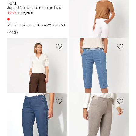
TONI
RELAXED
Jupe d'été avec ceinture en tissu
Pantalon d’été en longueur 3/4
99,95 €
89,95 €
49,97 €
44,97 €
Meilleur prix sur 30 jours** : 89,96 €
Meilleur prix sur 30 jours** : 80,96 €
(-44%)
(-44%)
TONI
TONI
Pantacourt ample à taille élastique, bien lisse
Corsaire, aspect denim
109,95 €
99,95 €
54,97 €
49,97 €
Meilleur prix sur 30 jours** : 98,96 €
Meilleur prix sur 30 jours** : 89,96 €
(-44%)
(-44%)
RELAXED
RELAXED
Jean 7/8 en denim doux
Pantalon en jersey "Alice New" à taille élastique
109,95 €
119,95 €
54,97 €
53,98 €
Meilleur prix sur 30 jours** : 98,96 €
Meilleur prix sur 30 jours** : 71,97 €