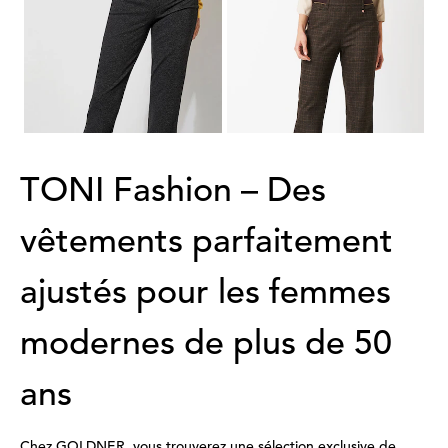
RELAXED
RELAXED
Pantalon en jersey « Alice » avec taille élastique
Pantalon en jersey « Alice New Flared » à carreaux
99,95 €
119,95 €
54,98 €
59,97 €
Meilleur prix sur 30 jours** : 69,97 €
Meilleur prix sur 30 jours** : 83,97 €
(-21%)
(-28%)
TONI Fashion – Des
vêtements parfaitement
ajustés pour les femmes
modernes de plus de 50
ans
Chez GOLDNER, vous trouverez une sélection exclusive de