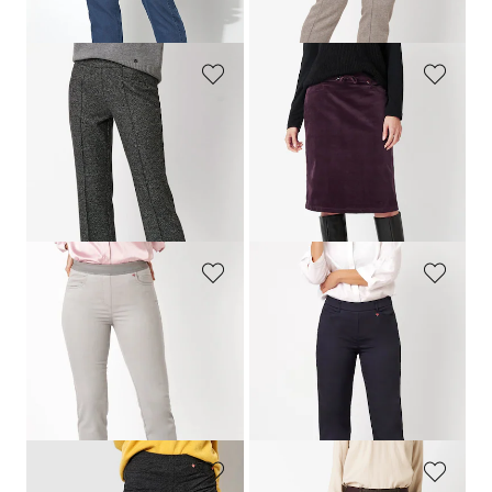
(-44%)
(-25%)
RELAXED
RELAXED
Pantalon 7/8 "Jenny" avec liserés
Jupe en fin velours milleraies avec poches
109,95 €
109,95 €
54,97 €
60,48 €
Meilleur prix sur 30 jours** : 65,97 €
Meilleur prix sur 30 jours** : 87,96 €
(-16%)
(-31%)
RELAXED
RELAXED
Pantalon 5 poches « My Darling »
Pantalon d’été léger à jambes amples
109,95 €
119,95 €
54,98 €
59,97 €
Meilleur prix sur 30 jours** : 60,48 €
Meilleur prix sur 30 jours** :
(-9%)
107,96 €
(-44%)