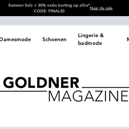
Summer Sale + 30% extra korting op alles*
Naar de sale
CODE: FINAL30
Lingerie &
Damesmode
Schoenen
badmode