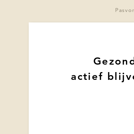
Pasvo
Gezond
actief bli