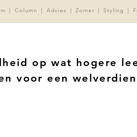
rm
|
Column
|
Advies
|
Zomer
|
Styling
|
F
heid op wat hogere leeft
jven voor een welverdie