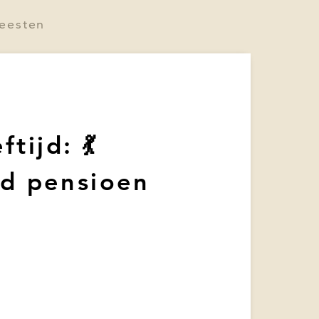
eesten
ijd: 💃
nd pensioen