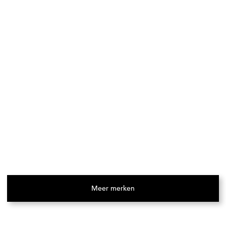
Meer merken
(Opent in een nieuw tabblad)