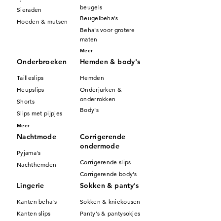
beugels
Sieraden
Beugelbeha's
Hoeden & mutsen
Beha's voor grotere
maten
Meer
Onderbroeken
Hemden & body's
Tailleslips
Hemden
Heupslips
Onderjurken &
onderrokken
Shorts
Body's
Slips met pijpjes
Meer
Nachtmode
Corrigerende
ondermode
Pyjama's
Corrigerende slips
Nachthemden
Corrigerende body's
Lingerie
Sokken & panty's
Kanten beha's
Sokken & kniekousen
Kanten slips
Panty's & pantysokjes