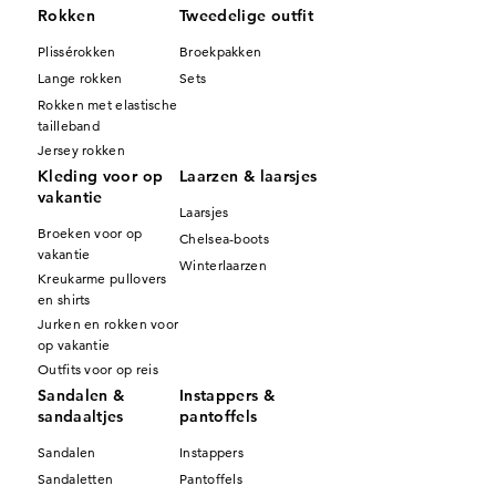
naar ons mode-ABC, een uitgebreid naslagwerk dat u wegwijs
Rokken
Tweedelige outfit
maakt in de belangrijkste modetermen en modeonderwerpen. U
Plissérokken
Broekpakken
zult niet alleen uw dagelijkse leven in stijl kunnen leiden, maar u
Lange rokken
Sets
zult ook op een gefundeerde en deskundige manier kennis
Rokken met elastische
kunnen nemen van de nieuwste ontwikkelingen in de
tailleband
modewereld. Dompel u onder in de wereld van GOLDNER en
Jersey rokken
laat u inspireren!
Kleding voor op
Laarzen & laarsjes
vakantie
Laarsjes
Broeken voor op
Chelsea-boots
vakantie
Winterlaarzen
Kreukarme pullovers
en shirts
Jurken en rokken voor
op vakantie
Outfits voor op reis
Sandalen &
Instappers &
sandaaltjes
pantoffels
Sandalen
Instappers
Sandaletten
Pantoffels