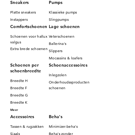
Sneakers
Pumps
Platte sneakers
Klassieke pumps
Instappers
Slingpumps
Comfortschoenen
Lage schoenen
Schoenen voor hallux
Veterschoenen
valgus
Ballerina's
Extra brede schoenen
Slippers
Mocassins & loafers
Schoenen per
Schoenaccessoires
schoenbreedte
Inlegzolen
Breedte H
Onderhoudssproducten
Breedte F
schoenen
Breedte G
Breedte K
Meer
Accessoires
Beha's
Tassen & rugzakken
Minimizer-beha's
Sjaals
Beha's zonder