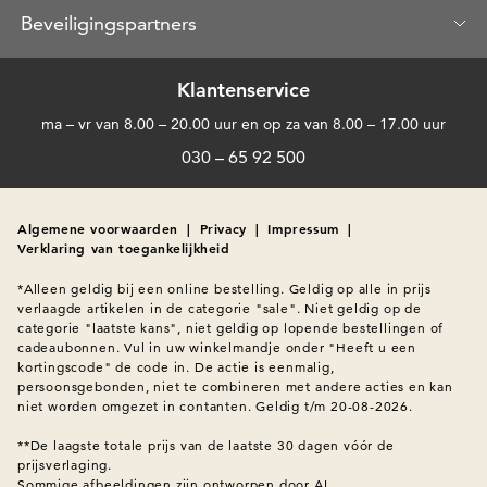
Beveiligingspartners
Klantenservice
ma – vr van 8.00 – 20.00 uur en op za van 8.00 – 17.00 uur
030 – 65 92 500
Algemene voorwaarden
|
Privacy
|
Impressum
|
Verklaring van toegankelijkheid
*Alleen geldig bij een online bestelling. Geldig op alle in prijs 
verlaagde artikelen in de categorie "sale". Niet geldig op de 
categorie "laatste kans", niet geldig op lopende bestellingen of 
cadeaubonnen. Vul in uw winkelmandje onder "Heeft u een 
kortingscode" de code in. De actie is eenmalig, 
persoonsgebonden, niet te combineren met andere acties en kan 
niet worden omgezet in contanten. Geldig t/m 20-08-2026.

**De laagste totale prijs van de laatste 30 dagen vóór de 
Sommige afbeeldingen zijn ontworpen door AI