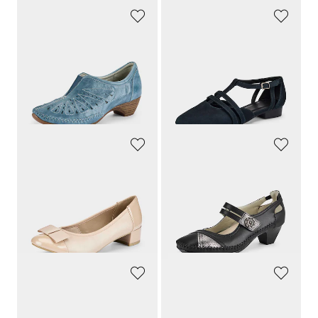
GOLDNER
GOLDNER
Pumps van geperforeerd leer
Pumps met riempjes in comfortwijdte
89,95 €
149,95 €
80,96 €
82,48 €
Laagste prijs van de afgelopen 30
Laagste prijs van de afgelopen 30
dagen**: 89,95 €
(-10%)
dagen**: 89,97 €
(-8%)
CAPRICE
GOLDNER
Pumps met elegante strik
Elegante pumps met gespje
79,95 €
109,95 €
75,95 €
98,96 €
Laagste prijs van de afgelopen 30
Laagste prijs van de afgelopen 30
dagen**: 79,95 €
(-5%)
dagen**: 109,95 €
(-10%)
PETER KAISER
PETER KAISER
Slingpumps van echt leer
Slingpumps van echt leer