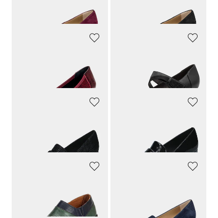
139,95 €
139,95 €
GOLDNER
JANA
Pumps van lakleer met reliëf
Pumps met riempjes van klittenband
109,95 €
59,95 €
PETER KAISER
PETER KAISER
Leren pumps met elegante blokhak
Leren pumps met elegante blokhak
149,95 €
149,95 €
GEMINI
GOLDNER
Vrouwelijke pumps van echt leer
Suède pumps
109,95 €
139,95 €