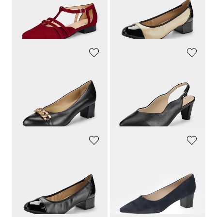
Laagste prijs van de afgelopen 30
Laagste prijs van de afgelopen 30
dagen**: 89,97 €
(-16%)
dagen**: 89,95 €
(-20%)
GOLDNER
CAPRICE
Pumps van echt leer in comfortwijdte
Pumps met smal hielriempje
149,95 €
79,95 €
97,47 €
59,96 €
Laagste prijs van de afgelopen 30
Laagste prijs van de afgelopen 30
dagen**: 113,95 €
(-14%)
dagen**: 79,95 €
(-25%)
CAPRICE
PETER KAISER
Pumps in een klassieke look
Pumps van echt suèdeleer
89,95 €
139,95 €
67,46 €
132,95 €
Laagste prijs van de afgelopen 30
Laagste prijs van de afgelopen 30
dagen**: 89,95 €
(-25%)
dagen**: 139,95 €
(-5%)