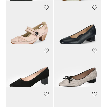
GOLDNER
ARA
Elegante pumps met gespje
Pumps in een klassieke look
109,95 €
129,95 €
98,96 €
116,96 €
Laagste prijs van de afgelopen 30
Laagste prijs van de afgelopen 30
dagen**: 109,95 €
(-10%)
dagen**: 129,95 €
(-10%)
PETER KAISER
PETER KAISER
Pumps van echt suèdeleer
Leren pumps in vlechtlook met blokhak
139,95 €
169,95 €
132,95 €
110,47 €
Laagste prijs van de afgelopen 30
Laagste prijs van de afgelopen 30
dagen**: 139,95 €
(-5%)
dagen**: 135,96 €
(-18%)
GOLDNER
GOLDNER
Pumps van suède met strik
Pumps van suède met strik