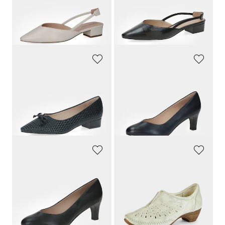
129,95 €
129,95 €
123,45 €
123,45 €
Laagste prijs van de afgelopen 30
Laagste prijs van de afgelopen 30
dagen**: 129,95 €
(-5%)
dagen**: 129,95 €
(-5%)
PETER KAISER
PETER KAISER
Leren pumps in vlechtlook met blokhak
Pumps van echt leer
169,95 €
129,95 €
93,47 €
90,97 €
Laagste prijs van de afgelopen 30
Laagste prijs van de afgelopen 30
dagen**: 118,97 €
(-21%)
dagen**: 103,96 €
(-12%)
PETER KAISER
GOLDNER
Pumps van echt leer
Pumps van geperforeerd leer
129,95 €
89,95 €
90,97 €
80,96 €
Laagste prijs van de afgelopen 30
Laagste prijs van de afgelopen 30
dagen**: 103,96 €
(-12%)
dagen**: 89,95 €
(-10%)