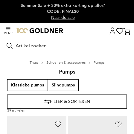
Summer Sale + 30% extra korting op alles*
Skip naar hoofdinhoud
CODE: FINAL30
Naar de sale
MENU
Zoeken
Thuis
Schoenen & accessoires
Pumps
Pumps
Klassieke pumps
Slingpumps
FILTER & SORTEREN
39
artikelen