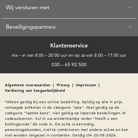
Wij versturen met
Beveiligingspartners
Klantenservice
ma – vr van 8.00 – 20.00 uur en op za van 8.00 – 17.00 uur
030 – 65 92 500
Algemene voorwaarden
|
Privacy
|
Impressum
|
Verklaring van toegankelijkheid
*Alleen geldig bij een online bestelling. Geldig op alle in prijs 
verlaagde artikelen in de categorie "sale". Niet geldig op de 
categorie "laatste kans", niet geldig op lopende bestellingen of 
cadeaubonnen. Vul in uw winkelmandje onder "Heeft u een 
kortingscode" de code in. De actie is eenmalig, 
persoonsgebonden, niet te combineren met andere acties en kan 
niet worden omgezet in contanten. Geldig t/m 20-08-2026.
