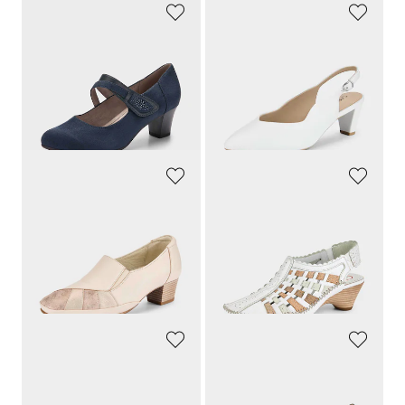
JANA
CAPRICE
Pumps met klittenbandsluiting
Pumps met smal hielriempje
59,95 €
79,95 €
41,97 €
75,95 €
Laagste prijs van de afgelopen 30
Laagste prijs van de afgelopen 30
dagen**: 47,96 €
(-12%)
dagen**: 79,95 €
(-5%)
GOLDNER
GOLDNER
Leren pumps met verwisselbaar voetbed
Klassieke slingpumps van leer
109,95 €
109,95 €
82,46 €
98,96 €
Laagste prijs van de afgelopen 30
Laagste prijs van de afgelopen 30
dagen**: 109,95 €
(-25%)
dagen**: 109,95 €
(-10%)
GOLDNER
CAPRICE
Pumps met riempjes in comfortwijdte
Pumps in een klassieke look
149,95 €
89,95 €
74,97 €
71,96 €