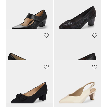
ARA
JANA
Pumps
Pumps met glanzende folieprint
129,95 €
59,95 €
41,97 €
Laagste prijs van de afgelopen 30
dagen**: 47,96 €
(-12%)
ARA
JANA
Pumps in een klassieke look
Pumps met decoratieve gesp
119,95 €
59,95 €
GOLDNER
CAPRICE
Leren pumps in comfortabele breedte
Pumps met smal hielriempje
149,95 €
79,95 €
55,97 €
Laagste prijs van de afgelopen 30
dagen**: 63,96 €
(-12%)