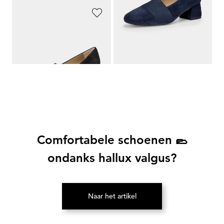
GOLDNER
Suède pumps
139,95 €
Comfortabele schoenen 🥿
ondanks hallux valgus?
Naar het artikel
(Opent in een nieuw tabblad)