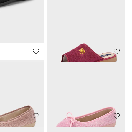
ALSTER KOMFORT
Maritieme sandaaltjes van echt leer
Pantoffels met elastiek en zool met grip
20,98 €
59,95 €
afgelopen 30 dagen**:
Laagste prijs van de afgelopen 30 dagen**:
23,98 €
(-12%)
ALSTER KOMFORT
Pantoffels met rubberen zool met grip
Pantoffels met flexibele zool
23,96 €
29,95 €
afgelopen 30 dagen**:
Laagste prijs van de afgelopen 30 dagen**:
29,95 €
(-20%)
ALSTER KOMFORT