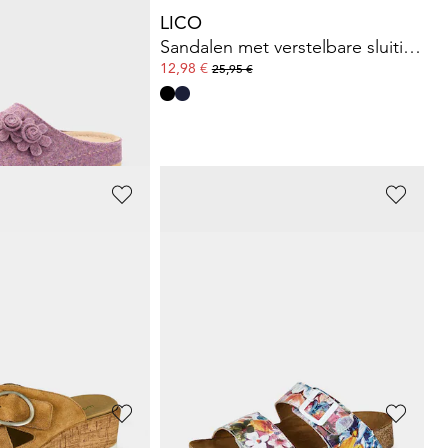
LICO
Vilten pantoffels met leren voetbed
Sandalen met verstelbare sluitingen
12,98 €
25,95 €
CHUHE
ROHDE
Leren sandaaltjes met natuurkurkvoetbed
Vilten pantoffels met verwisselbaar voetbed
49,95 €
afgelopen 30 dagen**: