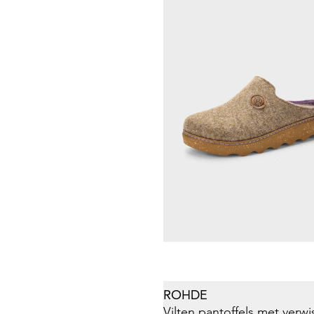
79,95 €
LICO
Glittersandalen met leer
19,77 €
35,95 €
Laagste prijs van de afgelopen 30 dagen
21,57 €
(-8%)
ROHDE