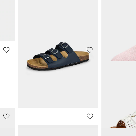
Pantoffels met delicaat borduurwerk
Pantoffels met warme scheerwollen voering
Sandalen met 
20,23 €
38,96 €
44,95 €
59,95 €
Laagste prijs van de afgelopen 30 dagen**:
Laagste prijs van de 
22,47 €
(-10%)
47,96 €
(-18%)
ALSTER KOMFORT
ALSTER KOM
Pantoffels met delicaat borduurwerk
Ballerinapantof
44,95 €
31,96 €
39,95 €
Laagste prijs van de 
39,95 €
(-20%)
LICO
ALSTER KOM