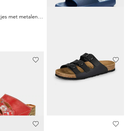
GOLDNER
Leren sandaaltjes met metalen gespen
Pantoffels met warme scheerwollen voering
15,73 €
44,95 €
Laagste prijs van de afgelopen 30 dagen**:
17,98 €
(-12%)
LICO
Leren pantoletten met bloemenprint
Badslippers met zool met grip
25,46 €
29,95 €
Laagste prijs van de afgelopen 30 dagen**:
29,95 €
(-15%)