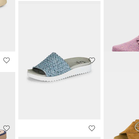
MUBB
MUBB
Leren sandaaltjes met bloemenmotief
Leren sandalen met klittenbandsluiting
66,45 €
59,95 €
69,95 €
**:
Laagste prijs van de afgelopen 30 dagen**:
69,95 €
(-5%)
LICO
FRANKEN S
Leren sandaaltjes met metalen gespen
Badslippers met klittenbandsluiting
25,46 €
85,45 €
29,95 €
89,95 €
Laagste prijs van de afgelopen 30 dagen**:
Laagste prijs van de 
29,95 €
(-15%)
89,95 €
(-5%)