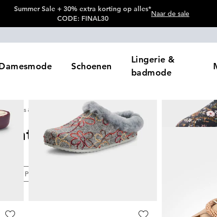
Summer Sale + 30% extra korting op alles*
Naar de sale
CODE: FINAL30
Lingerie &
Damesmode
Schoenen
badmode
Instappers & pantoffels
pantoffels
120
artikelen
eur
Prijzen