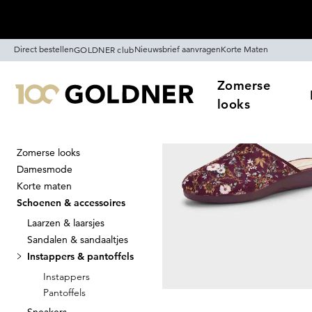
Skip naar hoofdinhoud
Direct bestellen
Nieuwsbrief aanvragen
Korte Maten
GOLDNER club
Zomerse
looks
Zomerse looks
Thuis
Schoenen & accessoires
Damesmode
Instappers & 
Korte maten
Schoenen & accessoires
Laarzen & laarsjes
Sandalen & sandaaltjes
Sorteer Op
Sale
Kl
Instappers & pantoffels
Instappers
Pantoffels