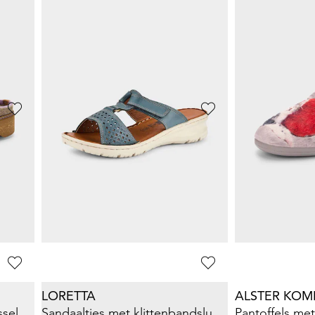
Leren sandaaltjes met metalen gespen
Sandalen met verstelbare sluitingen
12,97 €
39,96 €
25,95 €
49,95 €
Laagste prijs van de afgelopen 30 dagen**:
Laagste prijs van de 
15,57 €
(-16%)
49,95 €
(-20%)
MUBB
LORETTA
Vilten pantoffels met leren voetbed
59,95 €
52,46 €
69,95 €
**:
Laagste prijs van de 
69,95 €
(-25%)
LORETTA
ALSTER KOM
Vilten pantoffels met verwisselbaar voetbed
Sandaaltjes met klittenbandsluiting
Pantoffels met