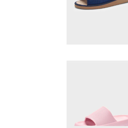
GEMINI
80,96 €
89,95 €
Laagste prijs van de afgelopen 30 dagen
89,95 €
(-10%)
ALSTER KOMFORT
Sandalen met flexibele zoo
19,96 €
24,95 €
Laagste prijs van de afgelopen 30 dagen
24,95 €
(-20%)