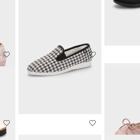
ALSTER KOMFORT
GOLDNER
Vilten pantoffels met voering van lamsvacht
Pantoffels met zool met grip
29,97 €
66,45 €
59,95 €
69,95 €
**:
Laagste prijs van de afgelopen 30 dagen**:
Laagste prijs van de 
35,97 €
(-16%)
69,95 €
(-5%)
GOLDNER
GOLDNER
grip
Ballerinapantoffels van katoen
29,96 €
19,97 €
39,95 €
39,95 €
**:
Laagste prijs van de afgelopen 30 dagen**:
Laagste prijs van de 
39,95 €
(-25%)
23,97 €
(-16%)
GOLDNER
ROHDE