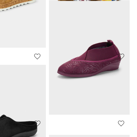
ROHDE
Sandaaltjes met klittenbandsluiting
Leren sandalen met verstelbare gespen
45,47 €
69,95 €
afgelopen 30 dagen**:
Laagste prijs van de afgelopen 30 dagen**:
48,96 €
(-7%)
R
HAFLINGER
Leren sandalen met klittenbandsluiting
Sandalen met kurken voetbed
74,93 €
99,90 €
afgelopen 30 dagen**:
Laagste prijs van de afgelopen 30 dagen**:
86,91 €
(-13%)