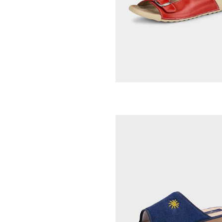
GEMINI
71,96 €
89,95 €
Laagste prijs van de afgelopen 30 dagen
89,95 €
(-20%)
GOLDNER
79,95 €