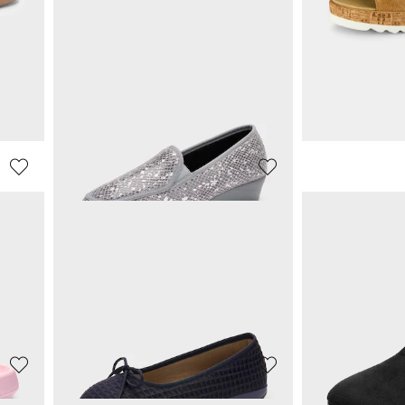
MUBB
GOLDNER
Sandaaltjes met klittenbandsluiting opzij
Elegante sandalen met flexibele zool
29,97 €
16,47 €
59,95 €
29,95 €
**:
Laagste prijs van de afgelopen 30 dagen**:
Laagste prijs van de 
35,97 €
(-16%)
17,97 €
(-8%)
ALSTER KOMFORT
WALDLÄUFE
l
Pluchen pantoffels met zool met grip
20,98 €
76,98 €
59,95 €
139,95 €
**:
Laagste prijs van de afgelopen 30 dagen**:
Laagste prijs van de 
23,98 €
(-12%)
83,97 €
(-8%)