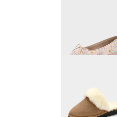
MUBB
49,95 €
89,95 €
Laagste prijs van de afgelopen 30 dagen
59,95 €
(-16%)
LICO
Badslippers met zool met 
25,46 €
29,95 €
Laagste prijs van de afgelopen 30 dagen
29,95 €
(-15%)
ALSTER KOMFORT