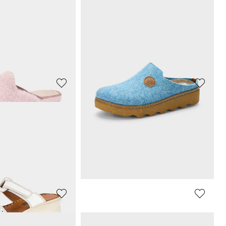
zool met grip
Sandalen met flexibele zool
19,96 €
24,95 €
afgelopen 30 dagen**:
Laagste prijs van de afgelopen 30 dagen**:
24,95 €
(-20%)
FORT
ALSTER KOMFORT
fels met strik
Ballerinapantoffels met strik
29,96 €
39,95 €
afgelopen 30 dagen**:
Laagste prijs van de afgelopen 30 dagen**:
39,95 €
(-25%)
FORT
ROHDE