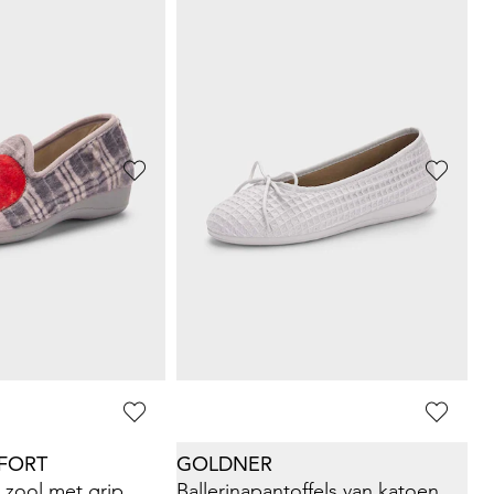
Pluchen pantoffels met zool met grip
Vilten pantoffels met verwisselbaar voetbed
49,95 €
afgelopen 30 dagen**:
MUBB
Sandaaltjes met klittenbandsluiting
Leren sandalen met klittenbandsluiting
59,46 €
69,95 €
afgelopen 30 dagen**:
Laagste prijs van de afgelopen 30 dagen**:
69,95 €
(-15%)
FORT
GOLDNER
 zool met grip
Ballerinapantoffels van katoen