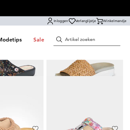
Inloggen
Verlanglijstje
Winkelmandje
Modetips
Sale
Zoeken