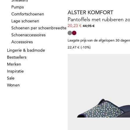
Sneakers
Pumps
ALSTER KOMFORT
Comfortschoenen
Lage schoenen
20,23 €
44,95 €
Schoenen per schoenbreedte
Schoenaccessoires
Laagste prijs van de afgelopen 30 dagen
Accessoires
22,47 €
(-10%)
Lingerie & badmode
Bestsellers
Merken
Inspiratie
GOLDNER
Sale
Sandalen met bloemenmot
Wonen
10,48 €
29,95 €
Laagste prijs van de afgelopen 30 dagen
11,98 €
(-12%)