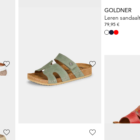
GOLDNER
GOLDNER
Leren sandaaltjes met bloemenmotief
Sandalen met katoenen voering
13,47 €
79,95 €
29,95 €
**:
Laagste prijs van de afgelopen 30 dagen**:
14,97 €
(-10%)
ALSTER KOMFORT
LORETTA
Sandalen met uitneembaar voetbed
Pluchen pantoffels met uilmotief
20,98 €
59,95 €
59,95 €
69,95 €
**:
Laagste prijs van de afgelopen 30 dagen**:
23,98 €
(-12%)