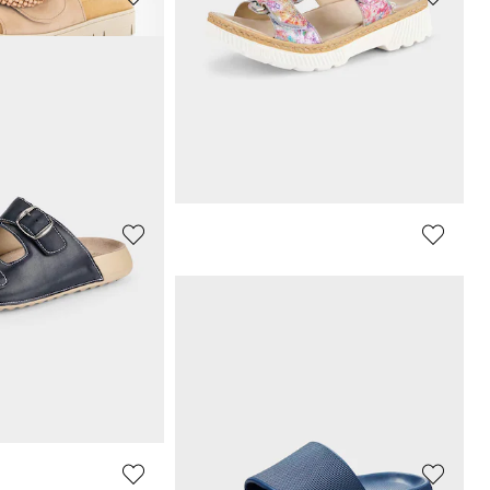
FORT
MUBB
Pantoffels met rubberen zool met grip
Elegante sandalen met flexibele zool
29,97 €
59,95 €
afgelopen 30 dagen**:
Laagste prijs van de afgelopen 30 dagen**:
35,97 €
(-16%)
ARA
an suède
Elegante sandalen met klittenbandriempjes
51,96 €
79,95 €
afgelopen 30 dagen**:
Laagste prijs van de afgelopen 30 dagen**:
55,97 €
(-7%)