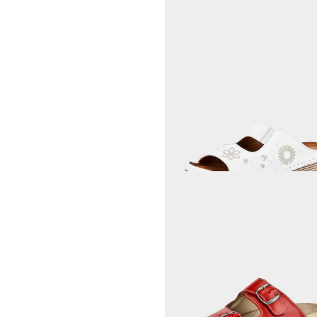
GEMINI
80,96 €
89,95 €
Laagste prijs van de afgelopen 30 dagen
89,95 €
(-10%)
FRANKEN SCHUHE
66,45 €
69,95 €
Laagste prijs van de afgelopen 30 dagen
69,95 €
(-5%)