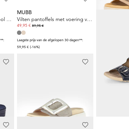
MUBB
ALSTER KOM
Pantoffels met rubberen zool met grip
Vilten pantoffels met voering van lamsvacht
49,95 €
17,98 €
89,95 €
44,95 €
**:
Laagste prijs van de afgelopen 30 dagen**:
Laagste prijs van de 
59,95 €
(-16%)
22,47 €
(-20%)
GABOR
GABOR
ief
Sandaaltjes met elegante siergesp
Sandaaltjes v
59,97 €
74,96 €
99,95 €
99,95 €
**:
Laagste prijs van de afgelopen 30 dagen**:
Laagste prijs van de 
69,97 €
(-14%)
79,96 €
(-6%)