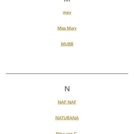
mey
Miss Mary
MUBB
N
NAF NAF
NATURANA
Nina von C.