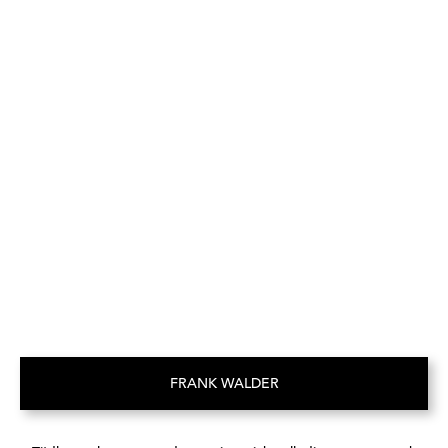
FRANK WALDER
(Opent in een nieuw tabblad)