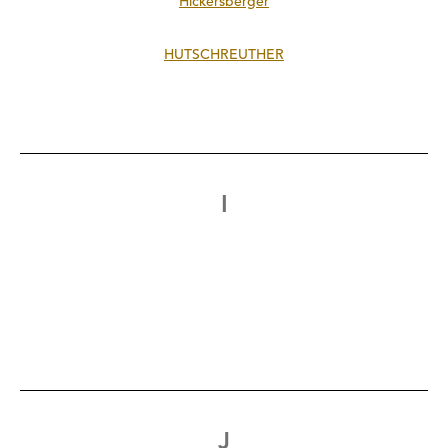
Hickersberger
HUTSCHREUTHER
I
J