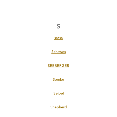
S
sassa
Schawos
SEEBERGER
Semler
Seibel
Shepherd