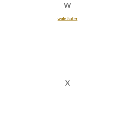
W
waldläufer
X