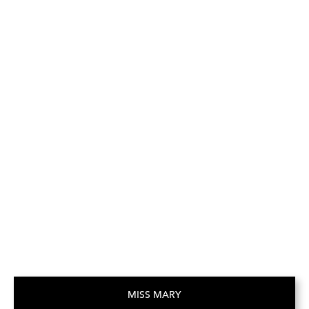
MISS MARY
(Opent in een nieuw tabblad)