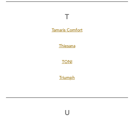
T
Tamaris Comfort
Thiesana
TONI
Triumph
U