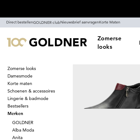
Skip naar hoofdinhoud
Direct bestellen
Nieuwsbrief aanvragen
Korte Maten
GOLDNER club
Zomerse
looks
Zomerse looks
Thuis
Merken
Loretta
Damesmode
Korte maten
Schoenen & accessoires
Lingerie & badmode
Bestsellers
Loretta
Merken
12
artikelen
GOLDNER
Alba Moda
Anita
Sorteer Op
Sale
Kl