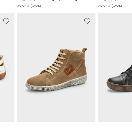
89,95 €
(-25%)
69,95 €
(-25%)
LORETTA
LORETTA
Ballerina's met klittenbandriempjes
Sneakers van leer van wild met ritssluiting
Leren schoenen
49,97 €
99,95 €
99,95 €
**:
Laagste prijs van de afgelopen 30 dagen**:
69,97 €
(-28%)