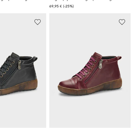
69,95 €
(-25%)
LORETTA
 met ritssluiting
Leren schoenen met ritssluiting
99,95 €