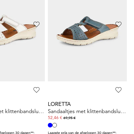
LORETTA
Leren pantoletten met bloemenprint
Schoenen van leer van wild
64,95 €
89,95 €
Laagste prijs van de afgelopen 30 dagen**:
69,95 €
(-7%)
LORETTA
Sandaaltjes met klittenbandsluiting
Sandaaltjes met klittenbandsluiting
52,46 €
69,95 €
afgelopen 30 dagen**:
Laagste prijs van de afgelopen 30 dagen**: