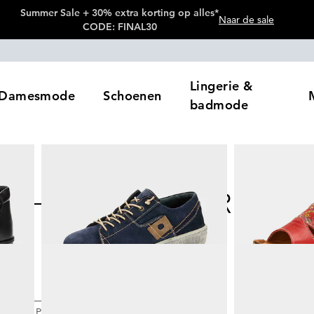
Summer Sale + 30% extra korting op alles*
Naar de sale
CODE: FINAL30
Lingerie &
Damesmode
Schoenen
badmode
MERKEN
eur
Prijzen