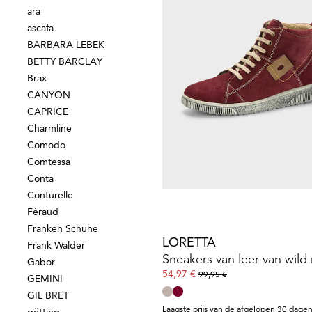
ara
ascafa
BARBARA LEBEK
BETTY BARCLAY
Brax
LORETTA
CANYON
Leren enkellaarsjes met rit
CAPRICE
99,95 €
Charmline
Comodo
Comtessa
Conta
Conturelle
Féraud
Franken Schuhe
LORETTA
Frank Walder
Gabor
54,97 €
99,95 €
GEMINI
GIL BRET
Laagste prijs van de afgelopen 30 dagen