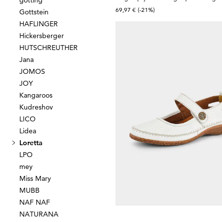
götting
69,97 €
(-21%)
Gottstein
HAFLINGER
Hickersberger
HUTSCHREUTHER
LORETTA
Jana
JOMOS
67,46 €
89,95 €
JOY
Kangaroos
Kudreshov
Laagste prijs van de afgelopen 30 dagen
LICO
89,95 €
(-25%)
Lidea
Loretta
LPO
mey
Miss Mary
MUBB
NAF NAF
NATURANA