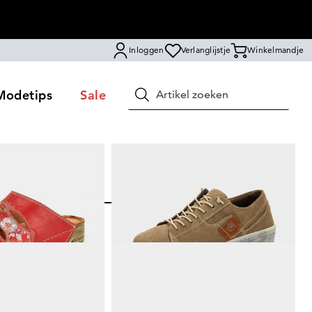
Inloggen
Verlanglijstje
Winkelmandje
Modetips
Sale
Zoeken