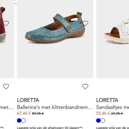
LORETTA
LORETTA
s
Schoenen van leer van wild
64,95 €
59,95 €
89,95 €
69,95 €
Laagste prijs van de afgelopen 30 dagen**:
69,95 €
(-7%)
LORETTA
LORETTA
Sneakers van leer van wild met ritssluiting
Ballerina's met klittenbandriempjes
67,46 €
52,46 €
89,95 €
69,95 €
**:
Laagste prijs van de afgelopen 30 dagen**:
Laagste prijs van de 