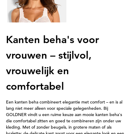
Laagste prijs van de afgelopen 30
dagen**: 59,47 €
(-14%)
Kanten beha's voor
vrouwen – stijlvol,
vrouwelijk en
comfortabel
Een kanten beha combineert elegantie met comfort – en is al
lang niet meer alleen voor speciale gelegenheden. Bij
GOLDNER vindt u een ruime keuze aan mooie kanten beha's
die comfortabel zitten en goed te combineren zijn onder uw
kleding. Met of zonder beugels, in grotere maten of als
bralette: de delicate kant zorgt voor een elegante look en een