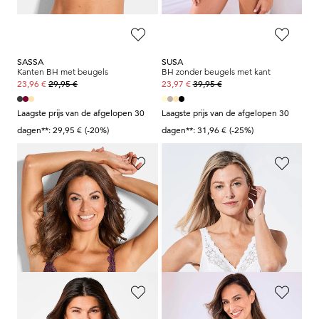
SASSA
SUSA
Kanten BH met beugels
BH zonder beugels met kant
29,95 €
39,95 €
23,96 €
23,97 €
Laagste prijs van de afgelopen 30
Laagste prijs van de afgelopen 30
dagen**: 29,95 €
(-20%)
dagen**: 31,96 €
(-25%)
SASSA
MISS MARY
Kanten BH met beugels
Beha zonder beugel met katoen en kant
29,95 €
54,99 €
23,96 €
49,49 €
Laagste prijs van de afgelopen 30
Laagste prijs van de afgelopen 30
dagen**: 29,95 €
(-20%)
dagen**: 54,99 €
(-10%)