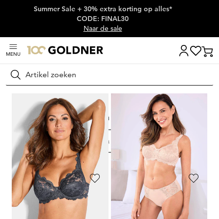
Summer Sale + 30% extra korting op alles*
Skip naar hoofdinhoud
CODE: FINAL30
Naar de sale
MENU
Zoeken
Thuis
Lingerie & badmode
Lingerie
Kanten beha's
Kanten beha's
FILTER & SORTEREN
17
artikelen
TRIUMPH
SASSA
Kanten BH met beugels
Kanten BH met beugels
58,95 €
24,95 €