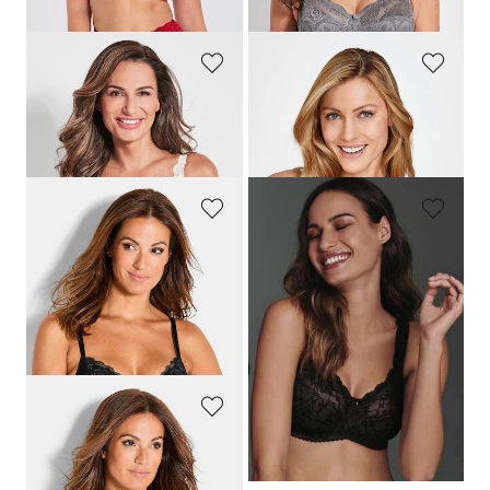
dagen**: 31,96 €
(-25%)
SUSA
MISS MARY
BH zonder beugels met kant
Beugelbeha van jacquard met kant
37,95 €
59,99 €
18,98 €
SPEIDEL
ROSA FAIA
BH zonder beugels met kant
BH zonder beugels met kant
69,95 €
84,95 €
41,96 €
50,97 €
Laagste prijs van de afgelopen 30
Laagste prijs van de afgelopen 30
dagen**: 48,97 €
(-14%)
dagen**: 59,47 €
(-14%)
ROSA FAIA
BH zonder beugels met kant
84,95 €
50,97 €