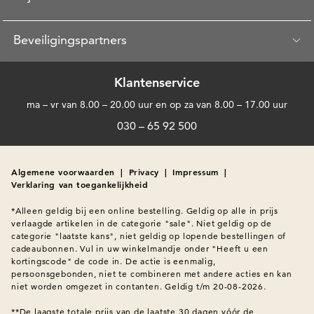
Beveiligingspartners
Klantenservice
ma – vr van 8.00 – 20.00 uur en op za van 8.00 – 17.00 uur
030 – 65 92 500
Algemene voorwaarden
|
Privacy
|
Impressum
|
Verklaring van toegankelijkheid
*Alleen geldig bij een online bestelling. Geldig op alle in prijs 
verlaagde artikelen in de categorie "sale". Niet geldig op de 
categorie "laatste kans", niet geldig op lopende bestellingen of 
cadeaubonnen. Vul in uw winkelmandje onder "Heeft u een 
kortingscode" de code in. De actie is eenmalig, 
persoonsgebonden, niet te combineren met andere acties en kan 
niet worden omgezet in contanten. Geldig t/m 20-08-2026.

**De laagste totale prijs van de laatste 30 dagen vóór de 