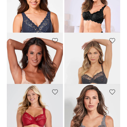
MISS MARY
SUSA
Beha zonder beugel met katoen en kant
BH zonder beugels met kant
54,99 €
39,95 €
49,49 €
23,97 €
Laagste prijs van de afgelopen 30
Laagste prijs van de afgelopen 30
dagen**: 54,99 €
(-10%)
dagen**: 31,96 €
(-25%)
TRIUMPH
MEY
Kanten BH met beugels
Beugel-BH met gebloemd kant
58,95 €
99,95 €
59,97 €
Laagste prijs van de afgelopen 30
dagen**: 69,97 €
(-14%)
MISS MARY
SUSA
Beugelbeha van jacquard met kant
BH zonder beugels met kant
59,99 €
39,95 €
23,97 €
Laagste prijs van de afgelopen 30