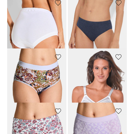
GÖTTING
NINA V. C.
Tailleslip van katoen, set van 3
Jazzpant, set van 2
19,95 €
24,95 €
14,96 €
Laagste prijs van de afgelopen 30
dagen**: 17,47 €
(-14%)
GOLDNER
SASSA
Set corrigerende slips van katoen
Twee comfortabele softbeha's
29,95 €
44,95 €
14,97 €
31,46 €
Laagste prijs van de afgelopen 30
Laagste prijs van de afgelopen 30
dagen**: 17,97 €
(-16%)
dagen**: 35,96 €
(-12%)
GOLDNER
GOLDNER
Set katoenen tailleslips
Set corrigerende slips van katoen
39,95 €
44,95 €
27,98 €
31,47 €