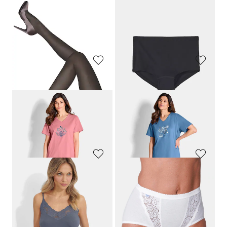
29,95 €
19,99 €
14,00 €
Laagste prijs van de afgelopen 30
dagen**: 15,99 €
(-12%)
GOLDNER
SUSA
Zeven tailleslips
BH zonder beugels in een set van 2
44,95 €
54,95 €
31,47 €
38,46 €
+ 1
Laagste prijs van de afgelopen 30
Laagste prijs van de afgelopen 30
dagen**: 43,96 €
(-12%)
dagen**: 35,95 €
(-12%)
ESDA
SPEIDEL
Drie steunpanty's 40 den
Hipster, set van 2
34,95 €
19,99 €
24,46 €
14,00 €
Laagste prijs van de afgelopen 30
dagen**: 15,99 €
(-12%)