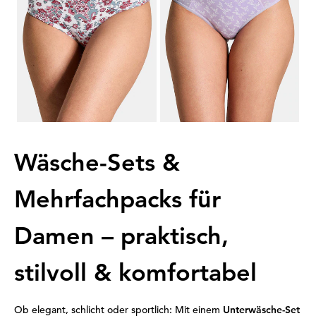
Laagste prijs van de afgelopen 30
Laagste prijs van de afgelopen 30
dagen**: 31,95 €
(-12%)
dagen**: 35,95 €
(-12%)
1
2
3
Wäsche-Sets &
Mehrfachpacks für
Damen – praktisch,
stilvoll & komfortabel
Ob elegant, schlicht oder sportlich: Mit einem
Unterwäsche-Set