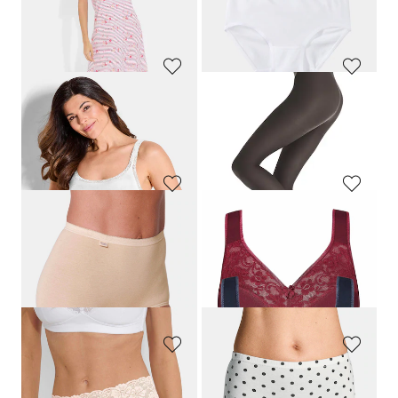
Laagste prijs van de afgelopen 30
dagen**: 35,95 €
(-12%)
COMTESSA
COMTESSA
Twee nachthemden van puur katoen
Set van shortama en pyjama
69,95 €
89,95 €
RINGELLA
SPEIDEL
Twee nachthemden van puur katoen
Tailleslip, set van 2
99,95 €
19,99 €
89,96 €
14,00 €
Laagste prijs van de afgelopen 30
Laagste prijs van de afgelopen 30
dagen**: 99,95 €
(-10%)
dagen**: 15,99 €
(-12%)
CONTA
ESDA
Hemd in een set van 2
Set van 5 panty's 30 den