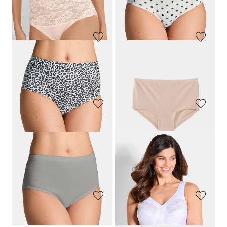
44,95 €
19,95 €
31,47 €
13,96 €
SLOGGI
SUSA
Tailleslip, set van 2
BH zonder beugels in een set van 2
23,95 €
39,95 €
NINA V. C.
GOLDNER
Twee tailleslips van biokatoen
Set katoenen tailleslips
49,95 €
39,95 €
29,97 €
19,97 €
Laagste prijs van de afgelopen 30
Laagste prijs van de afgelopen 30
dagen**: 34,97 €
(-14%)
dagen**: 23,97 €
(-16%)
GOLDNER
SPEIDEL
Set katoenen tailleslips
Hipster, set van 2