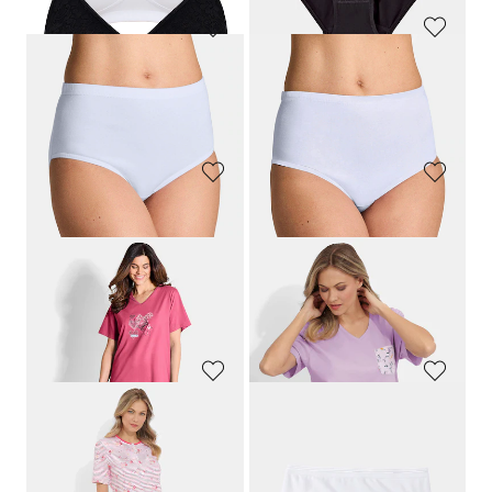
NINA V. C.
SLOGGI
Tailleslip, set van 3
Tailleslip, set van 2
29,95 €
23,95 €
SUSA
SPEIDEL
BH zonder beugels in een set van 2
Tailleslip, set van 2
39,95 €
19,99 €
14,00 €
Laagste prijs van de afgelopen 30
dagen**: 15,99 €
(-12%)
GOLDNER
GOLDNER
Zeven tailleslips
Heupslip in een set van 7
44,95 €
44,95 €
31,47 €
+ 1
+ 1