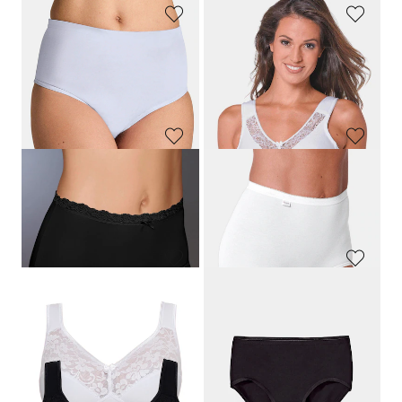
NINA V. C.
GOLDNER
Tailleslip, set van 3
Zeven corrigerende slips
29,95 €
44,95 €
+ 2
GOLDNER
NINA V. C.
Zeven corrigerende slips
Tailleslip, set van 3
44,95 €
29,95 €
+ 2
GOLDNER
SUSA
Heupslip in een set van 7
BH zonder beugels in een set van 2
44,95 €
49,95 €
31,47 €
39,96 €
+ 1
Laagste prijs van de afgelopen 30
dagen**: 35,95 €
(-12%)