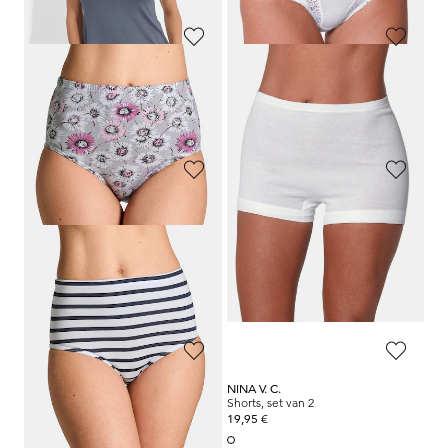
COMTESSA
COMTESSA
Driedelige set katoenen nachtmode
Twee nachthemden van puur katoen
69,95 €
69,95 €
59,95 €
CONTA
SLOGGI
Twee hemden met kant
Tailleslip, set van 4
89,95 €
50,95 €
53,97 €
Laagste prijs van de afgelopen 30
dagen**: 62,97 €
(-14%)
GOLDNER
NINA V. C.
Set katoenen tailleslips
Shorts, set van 2
39,95 €
19,95 €
19,97 €