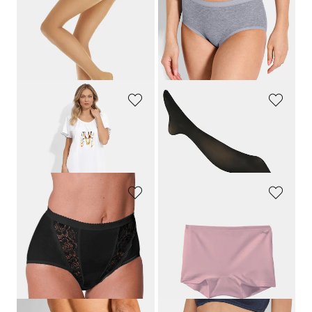
ESDA
SLOGGI
Set van 5 panty's 30 den
Heupslip in een set van 4
19,95 €
45,00 €
13,96 €
22,50 €
Laagste prijs van de afgelopen 30
dagen**: 27,00 €
(-16%)
GOLDNER
ESDA
Twee nachthemden met een exotische print op de voorkant
Drie microvezel steunpanty's
69,95 €
29,95 €
20,96 €
SLOGGI
SLOGGI
Tailleslip, set van 4
Shorts in een set van 3
50,95 €
27,95 €
16,76 €
Laagste prijs van de afgelopen 30
dagen**: 19,57 €
(-14%)