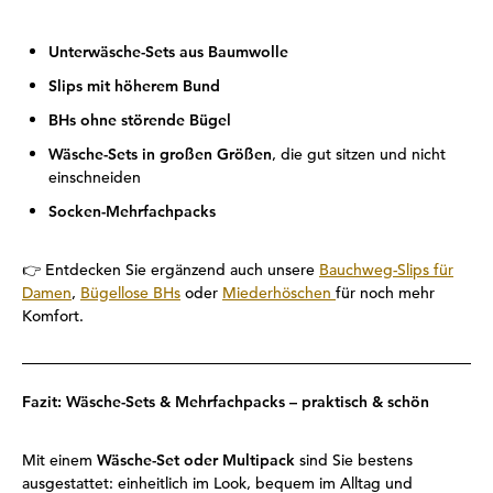
Unterwäsche-Sets aus Baumwolle
Slips mit höherem Bund
BHs ohne störende Bügel
Wäsche-Sets in großen Größen
, die gut sitzen und nicht
einschneiden
Socken-Mehrfachpacks
👉
Entdecken Sie ergänzend auch unsere
Bauchweg-Slips für
Damen
,
Bügellose BHs
oder
Miederhöschen
für noch mehr
Komfort.
Fazit: Wäsche-Sets & Mehrfachpacks – praktisch & schön
Mit einem
Wäsche-Set oder Multipack
sind Sie bestens
ausgestattet: einheitlich im Look, bequem im Alltag und