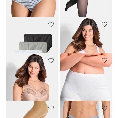
Laagste prijs van de afgelopen 30
dagen**: 20,97 €
(-14%)
GOLDNER
SUSA
Heupslip in een set van 7
BH zonder beugels in een set van 2
44,95 €
39,95 €
35,96 €
+ 1
SUSA
SPEIDEL
BH zonder beugels in een set van 2
Shorts, set van 2
54,95 €
24,95 €
38,46 €
Laagste prijs van de afgelopen 30
dagen**: 43,96 €
(-12%)