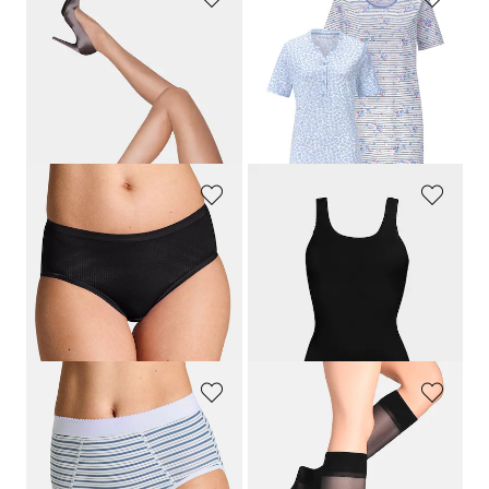
ESDA
RINGELLA
Drie steunpanty's 40 den
Twee nachthemden van puur katoen
34,95 €
99,95 €
24,46 €
89,96 €
Laagste prijs van de afgelopen 30
dagen**: 99,95 €
(-10%)
TRIUMPH
CONTA
Twee katoenen tailleslips met Elastan
Hemd "extra lang" in een set van 3
26,00 €
49,95 €
13,00 €
39,96 €
Laagste prijs van de afgelopen 30
dagen**: 15,60 €
(-16%)
GOLDNER
WILOX STRUMPFWAREN
Set katoenen heupslips
Twee paar kniekousen met lichte compressie
29,95 €
19,95 €
17,97 €
15,95 €