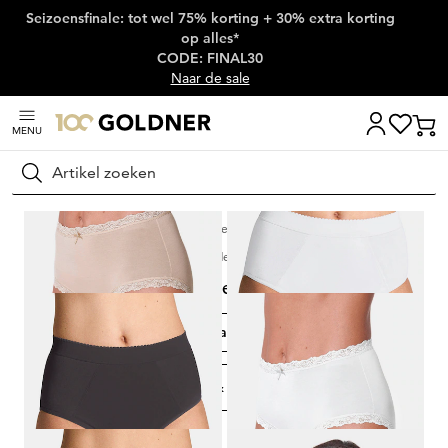
Seizoensfinale: tot wel 75% korting + 30% extra korting
Skip naar hoofdinhoud
op alles*
CODE: FINAL30
Naar de sale
MENU
Zoeken
Thuis
Lingerie & badmode
Lingerie & nachtmode als sets & multipack
Lingerie & nachtmode als sets & multipack
Multipack beha's
Multipack slips
Hemden in multipacks
FILTER & SORTEREN
174
artikelen