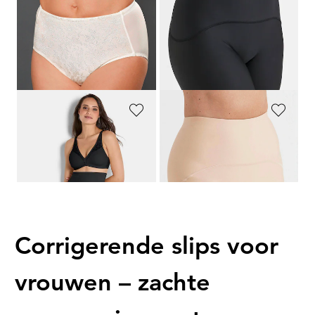
MISS PERFECT DESSOUS
MISS MARY
Corrigerende jacquardslip
Corrigerend broekje met lange pijpjes
64,95 €
34,99 €
38,97 €
20,99 €
Laagste prijs van de afgelopen 30
dagen**: 24,50 €
(-14%)
MISS PERFECT DESSOUS
MISS MARY
Slip met lange pijpjes
Corrigerend broekje met lange pijpjes
59,95 €
34,99 €
Corrigerende slips voor
vrouwen – zachte