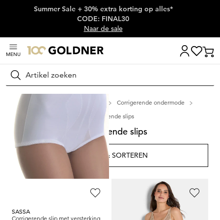
Summer Sale + 30% extra korting op alles*
Skip naar hoofdinhoud
CODE: FINAL30
Naar de sale
MENU
Zoeken
Thuis
Lingerie & badmode
Corrigerende ondermode
Corrigerende slips
Corrigerende slips
FILTER & SORTEREN
18
artikelen
SASSA
MISS PERFECT DESSOUS
Corrigerende slip met versterking
Slip met lange pijpjes