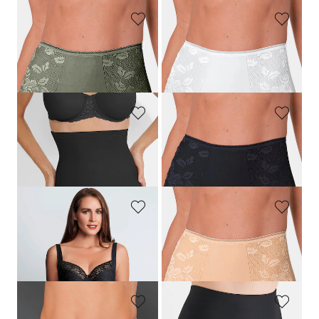
MISS MARY
MISS MARY
Corrigerende slip met katoen
Corrigerende slip met katoen
34,95 €
34,95 €
NAOMI & NICOLE
MISS MARY
Taillehoge, corrigerende slip
Corrigerende slip met katoen
69,95 €
34,95 €
MISS PERFECT DESSOUS
MISS MARY
Corrigerende jacquardslip
Corrigerende slip met katoen
64,95 €
34,95 €
38,97 €