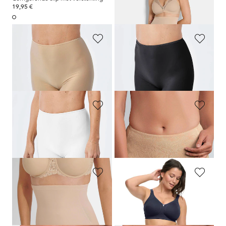
19,95 €
59,95 €
MISS MARY
MISS MARY
Slip met verkoelende functie
Slip met verkoelende functie
29,95 €
29,95 €
MISS MARY
MISS PERFECT DESSOUS
Slip met verkoelende functie
Corrigerende jacquardslip
29,95 €
64,95 €
38,97 €
NAOMI & NICOLE
SUSA
Taillehoge, corrigerende slip
Corrigerende slip
69,95 €
32,95 €
26,35 €