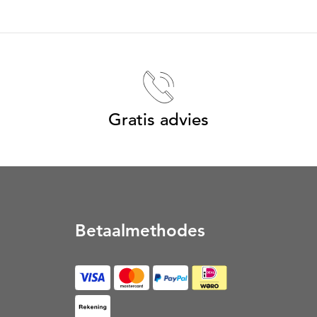
Gratis advies
Betaalmethodes
op Rekening (Opent in een nieuw tabblad)