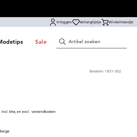
Inloggen
Verlanglijstje
Winkelmandje
Modetips
Sale
Zoeken
Bestelnr.
1831-302
|
incl. btw
,
en excl.
verzendkosten
 beige