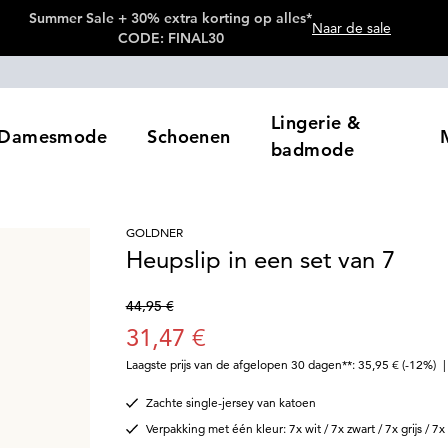
Summer Sale + 30% extra korting op alles*
Naar de sale
CODE: FINAL30
Lingerie &
Damesmode
Schoenen
badmode
GOLDNER
Heupslip in een set van 7
44,95 €
31,47 €
Laagste prijs van de afgelopen 30 dagen**: 35,95 €
(-12%)
Zachte single-jersey van katoen
Verpakking met één kleur: 7x wit / 7x zwart / 7x grijs / 7x