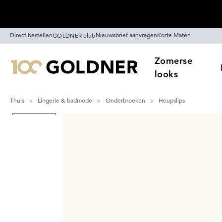
Skip naar hoofdinhoud
Direct bestellen
Nieuwsbrief aanvragen
Korte Maten
GOLDNER club
Zomerse
looks
Thuis
Lingerie & badmode
Onderbroeken
Heupslips