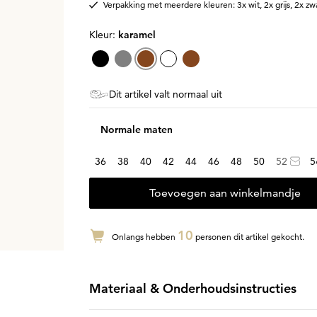
Verpakking met meerdere kleuren: 3x wit, 2x grijs, 2x zw
Kleur:
karamel
Dit artikel valt normaal uit
Normale maten
36
38
40
42
44
46
48
50
52
5
Toevoegen aan winkelmandje
10
Onlangs hebben
personen dit artikel gekocht.
Materiaal & Onderhoudsinstructies