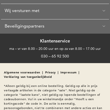
Wij versturen met
Beveiligingspartners
Klantenservice
ma – vr van 8.00 – 20.00 uur en op za van 8.00 – 17.00 uur
030 – 65 92 500
Algemene voorwaarden
|
Privacy
|
Impressum
|
Verklaring van toegankelijkheid
*Alleen geldig bij een online bestelling. Geldig op alle in prijs 
verlaagde artikelen in de categorie "sale". Niet geldig op de 
categorie "laatste kans", niet geldig op lopende bestellingen of 
cadeaubonnen. Vul in uw winkelmandje onder "Heeft u een 
kortingscode" de code in. De actie is eenmalig, 
persoonsgebonden, niet te combineren met andere acties en kan 