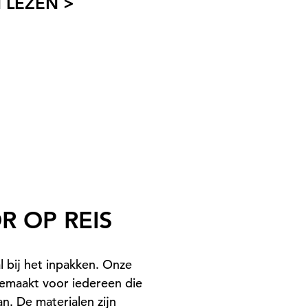
 LEZEN >
ER GmbH, Heinrich-Wirth-Straße 8, 95213 Münchberg, 
 van 24 juni 2026 t/m 16 augustus 2026. Bestellingen d
ijke personen die woonachtig zijn in Nederland, Belgi
an GOLDNER en hun familieleden zijn uitgesloten van 
 OP REIS
ikelen uit ons assortiment bestelt, doet automatisch mee
otte van de bestelling heeft geen invloed op uw kanse
al bij het inpakken. Onze
e privacyverklaring.
 gemaakt voor iedereen die
an. De materialen zijn