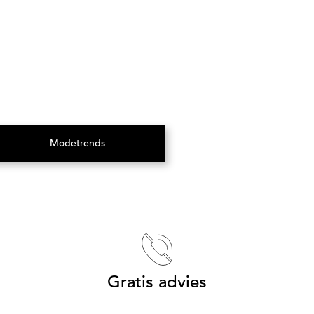
ijzigen of te beëindigen. GOLDNER heeft in het
pogingen tot misbruik door manipulatie, als een
ware, bij programmafouten, computervirussen of bij
Modetrends
(Opent in een nieuw tabblad)
Gratis advies