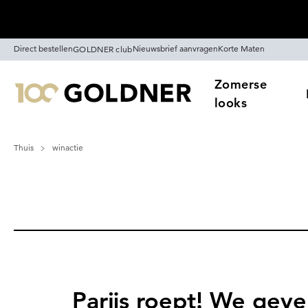
Skip naar hoofdinhoud
Direct bestellen
Nieuwsbrief aanvragen
Korte Maten
GOLDNER club
Zomerse
looks
Thuis
winactie
Parijs roept! We geve