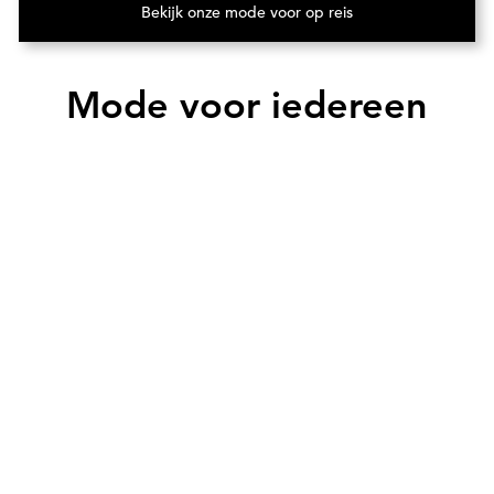
Bekijk onze mode voor op reis
(Opent in een nieuw tabblad)
Mode voor iedereen
 die onjuiste of onvolledige informatie verstrekken, 
e wijze in strijd handelen met de deelnamevoorwaarde
voldaan, kan de prijs achteraf worden ingetrokken of a
ub b van de Algemene Verordening Gegevensbescherming (
oor de klant verstrekte persoonsgegevens opvraagt. D
ens is deelname aan de jubileumactie niet mogelijk. 
gevensbescherming en uw rechten als betrokkene vindt