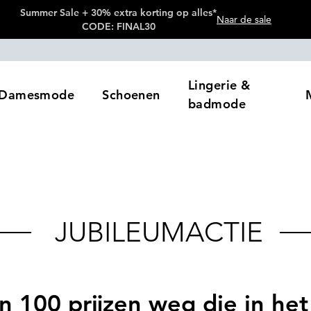
Summer Sale + 30% extra korting op alles*
Naar de sale
CODE: FINAL30
Lingerie &
Damesmode
Schoenen
badmode
 JUBILEUMACTIE
n 100 prijzen weg die in he