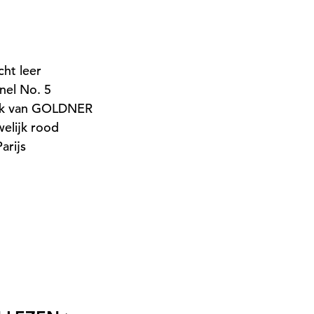
ht leer
nel No. 5
jurk van GOLDNER
welijk rood
arijs