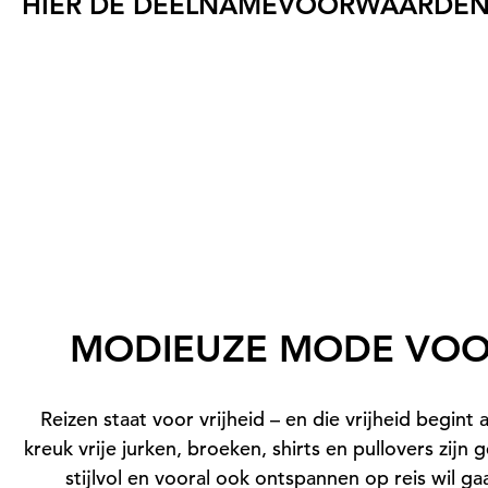
HIER DE DEELNAMEVOORWAARDEN
1. Organisator
De jubileumactie wordt georganiseerd door GOLDN
2. Deelnamerecht / Deelname / Deelnameperiode
Deelname aan de winactie is mogelijk in de periode
meegenomen in de winactie. Deelnemen kunnen natuurl
leeftijd van 18 jaar hebben bereikt. Medewerkers v
MODIEUZE MODE VOOR
schriftelijk, telefonisch of via onze online shop art
deelnameperiode zo vaak meedoen als u wilt. De gro
Reizen staat voor vrijheid – en die vrijheid begint 
gaat u akkoord met deze deelnamevoorwaarden en d
kreuk vrije jurken, broeken, shirts en pullovers zijn
stijlvol en vooral ook ontspannen op reis wil ga