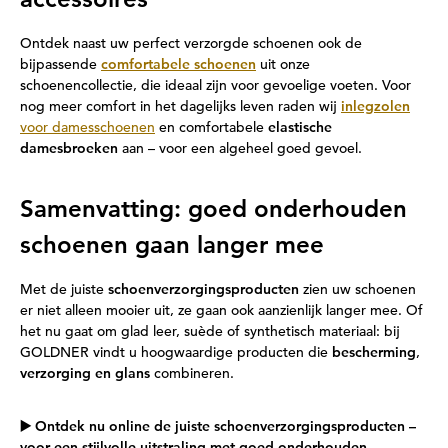
Ontdek naast uw perfect verzorgde schoenen ook de
bijpassende
comfortabele schoenen
uit onze
schoenencollectie, die ideaal zijn voor gevoelige voeten. Voor
nog meer comfort in het dagelijks leven raden wij
inlegzolen
voor damesschoenen
en comfortabele
elastische
damesbroeken
aan – voor een algeheel goed gevoel.
Samenvatting: goed onderhouden
schoenen gaan langer mee
Met de juiste
schoenverzorgingsproducten
zien uw schoenen
er niet alleen mooier uit, ze gaan ook aanzienlijk langer mee. Of
het nu gaat om glad leer, suède of synthetisch materiaal: bij
GOLDNER vindt u hoogwaardige producten die
bescherming
,
verzorging en glans
combineren.
▶️ Ontdek nu online de juiste schoenverzorgingsproducten –
voor een stijlvolle uitstraling met goed onderhouden