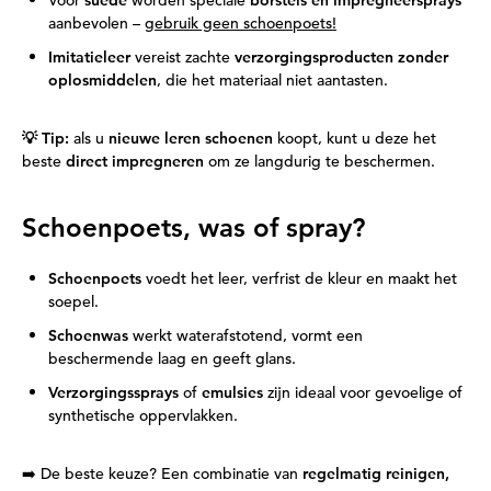
Voor
suède
worden speciale
borstels en impregneersprays
aanbevolen –
gebruik geen schoenpoets!
Imitatieleer
vereist zachte
verzorgingsproducten zonder
oplosmiddelen
, die het materiaal niet aantasten.
💡 Tip:
als u
nieuwe leren schoenen
koopt, kunt u deze het
beste
direct impregneren
om ze langdurig te beschermen.
Schoenpoets, was of spray?
Schoenpoets
voedt het leer, verfrist de kleur en maakt het
soepel.
Schoenwas
werkt waterafstotend, vormt een
beschermende laag en geeft glans.
Verzorgingssprays
of
emulsies
zijn ideaal voor gevoelige of
synthetische oppervlakken.
➡️ De beste keuze? Een combinatie van
regelmatig reinigen,