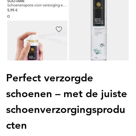
SOLITAIRE
SOLITAIRE
Schoenenspons voor verzorging en glans
Impregneerspray voor schoenen van echt leer en textiel
5,95 €
12,95 €
SOLITAIRE
Stretchspray voor leer tegen drukplekken
8,95 €
Perfect verzorgde
schoenen – met de juiste
schoenverzorgingsprodu
cten