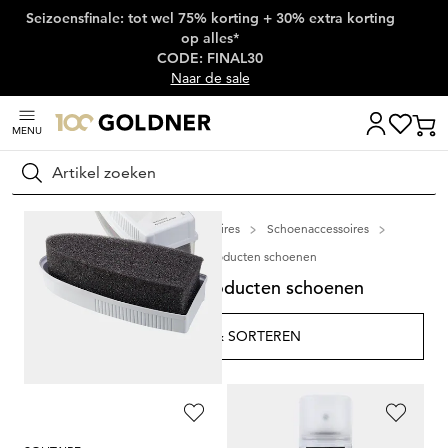
Seizoensfinale: tot wel 75% korting + 30% extra korting
Skip naar hoofdinhoud
op alles*
CODE: FINAL30
Naar de sale
MENU
Zoeken
Thuis
Schoenen & accessoires
Schoenaccessoires
Onderhoudssproducten schoenen
Onderhoudssproducten schoenen
FILTER & SORTEREN
3
artikelen