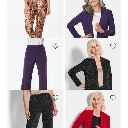
GOLDNER
GOLDNER
Fluwelen broek met all-over print
Soepelvallend, lang jersey jasje
159,95 €
119,95 €
89,95 €
+ 3
Laagste prijs van de afgelopen 30
dagen**: 119,95 €
(-25%)
GOLDNER
GOLDNER
Comfortabele slinky broek VERA
Elegant jersey jasje met Lurex
99,95 €
149,95 €
89,95 €
+ 4
Laagste prijs van de afgelopen 30
dagen**: 119,95 €
(-25%)
GOLDNER
GOLDNER
Wijde broek VERA van glanzende jersey
Soepelvallend, lang jersey jasje
119,95 €
119,95 €
89,95 €
+ 3