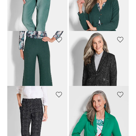
Corduroy joggpants
Chique blazer van jersey
139,95 €
169,95 €
109,95 €
Laagste prijs van de afgelopen 30
dagen**: 119,95 €
(-8%)
GOLDNER
GOLDNER
Jersey broek VERA in bouclélook
Jersey blazer in tweedlook
139,95 €
189,95 €
99,95 €
Laagste prijs van de afgelopen 30
dagen**: 109,95 €
(-9%)
GOLDNER
GOLDNER
Jersey broek VERA in tweedlook
Jersey blazer
119,95 €
159,95 €
119,95 €
Laagste prijs van de afgelopen 30
dagen**: 139,95 €
(-14%)