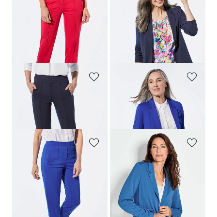
GOLDNER
GOLDNER
Wijde broek SARA van viscose-jersey
Lichte jersey blazer met uitstekende bewegingsvrijheid
139,95 €
169,95 €
99,95 €
+ 4
+ 4
Laagste prijs van de afgelopen 30
dagen**: 119,95 €
(-16%)
GOLDNER
GOLDNER
Wijde broek SARA van viscose-jersey
Lichte jersey blazer met uitstekende bewegingsvrijheid
139,95 €
169,95 €
+ 4
+ 4
GOLDNER
GOLDNER
Wijde broek SARA van viscose-jersey
Lichte jersey blazer met uitstekende bewegingsvrijheid
139,95 €
169,95 €
119,95 €
+ 4
+ 4
Laagste prijs van de afgelopen 30
dagen**: 139,95 €
(-14%)