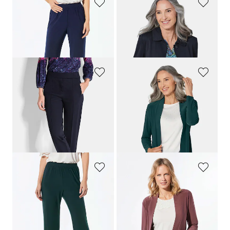
GOLDNER
GOLDNER
Comfortabele slinky broek VERA
Licht jack in glanzende look
99,95 €
169,95 €
+ 4
GOLDNER
GOLDNER
Jersey broek
CARLA
van kreukarme viscose
Soepelvallend, lang jersey jasje
119,95 €
119,95 €
69,95 €
+ 3
Laagste prijs van de afgelopen 30
dagen**: 109,95 €
(-36%)
GOLDNER
GOLDNER
Comfortabele slinky broek VERA
Soepelvallend, lang jersey jasje
99,95 €
119,95 €
59,95 €
69,95 €
+ 4
+ 3
Laagste prijs van de afgelopen 30
Laagste prijs van de afgelopen 30