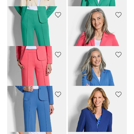
GOLDNER
GOLDNER
Jersey broek VERA met biesjes
Jersey blazer met reverskraag
99,95 €
119,95 €
89,95 €
99,95 €
GOLDNER
GOLDNER
Jersey broek VERA met biesjes
Jersey blazer met reverskraag
99,95 €
119,95 €
89,95 €
99,95 €
GOLDNER
GOLDNER
Jersey broek VERA met biesjes
Blazer zonder revers van viscose-stretch
99,95 €
179,95 €
89,95 €
119,95 €