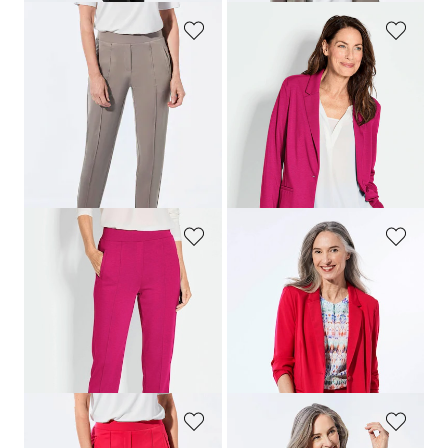
GOLDNER
GOLDNER
Wijde broek SARA van viscose-jersey
Lichte jersey blazer met uitstekende bewegingsvrijheid
139,95 €
169,95 €
99,95 €
119,95 €
+ 4
+ 4
Laagste prijs van de afgelopen 30
Laagste prijs van de afgelopen 30
dagen**: 119,95 €
(-16%)
dagen**: 139,95 €
(-14%)
GOLDNER
GOLDNER
Wijde broek SARA van viscose-jersey
Lichte jersey blazer met uitstekende bewegingsvrijheid
139,95 €
169,95 €
99,95 €
119,95 €
+ 4
+ 4
Laagste prijs van de afgelopen 30
Laagste prijs van de afgelopen 30
dagen**: 119,95 €
(-16%)
dagen**: 139,95 €
(-14%)