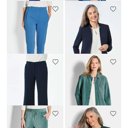
GOLDNER
GOLDNER
Wijde broek SARA van viscose-jersey
Blazer met opstaande kraag
139,95 €
169,95 €
99,95 €
119,95 €
+ 4
Laagste prijs van de afgelopen 30
Laagste prijs van de afgelopen 30
dagen**: 149,95 €
(-20%)
dagen**: 119,95 €
(-16%)
GOLDNER
GOLDNER
Wijde broek VERA met gestreken vouwen
Corduroy overhemd van zacht babycorduroy
139,95 €
149,95 €
89,95 €
Laagste prijs van de afgelopen 30
dagen**: 119,95 €
(-25%)
GOLDNER
GOLDNER