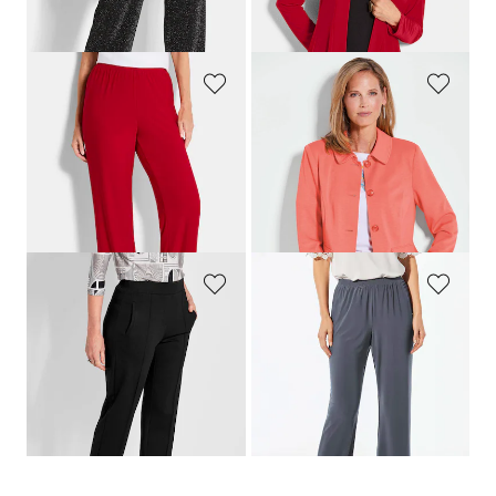
Laagste prijs van de afgelopen 30
dagen**: 99,95 €
(-10%)
GOLDNER
GOLDNER
Comfortabele slinky broek VERA
Licht jack in glanzende look
99,95 €
169,95 €
99,95 €
+ 4
Laagste prijs van de afgelopen 30
dagen**: 109,95 €
(-9%)
GOLDNER
GOLDNER
Jersey broek
CARLA
van kreukarme viscose
Comfortabele slinky broek VERA
119,95 €
99,95 €
99,95 €
59,95 €
+ 4
Laagste prijs van de afgelopen 30
Laagste prijs van de afgelopen 30
dagen**: 109,95 €
(-9%)
dagen**: 89,95 €
(-33%)