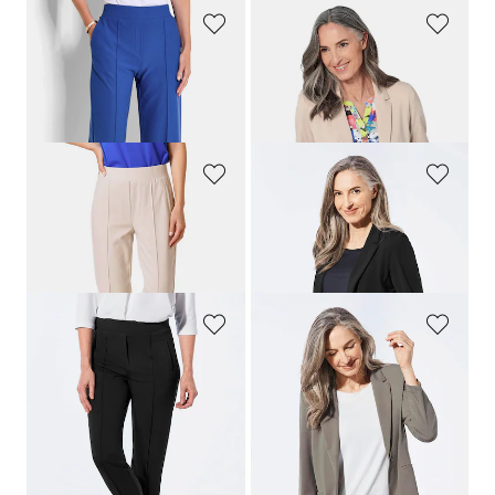
GOLDNER
GOLDNER
Verkorte broek VERA met biesjes
Lichte jersey blazer met uitstekende bewegingsvrijheid
119,95 €
169,95 €
99,95 €
+ 4
GOLDNER
GOLDNER
Wijde broek SARA van viscose-jersey
Lichte jersey blazer met uitstekende bewegingsvrijheid
139,95 €
169,95 €
+ 4
+ 4
GOLDNER
GOLDNER
Wijde broek SARA van viscose-jersey
Lichte jersey blazer met uitstekende bewegingsvrijheid
139,95 €
169,95 €
119,95 €
+ 4
+ 4
Laagste prijs van de afgelopen 30
dagen**: 139,95 €
(-14%)