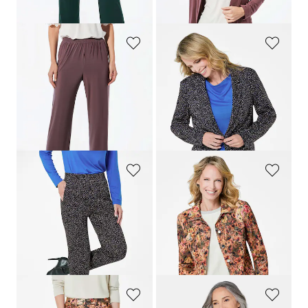
dagen**: 89,95 €
(-33%)
dagen**: 89,95 €
(-22%)
GOLDNER
GOLDNER
Comfortabele slinky broek VERA
Blazer met veelkleurige all-over print
99,95 €
179,95 €
59,95 €
119,95 €
+ 4
Laagste prijs van de afgelopen 30
Laagste prijs van de afgelopen 30
dagen**: 159,95 €
(-25%)
dagen**: 89,95 €
(-33%)
GOLDNER
GOLDNER
Broek
LOUISA
met jacquardpatroon
Baby-corduroy jasje met opvallende print
119,95 €
159,95 €
89,95 €
109,95 €
Laagste prijs van de afgelopen 30
Laagste prijs van de afgelopen 30
dagen**: 99,95 €
(-10%)
dagen**: 119,95 €
(-8%)