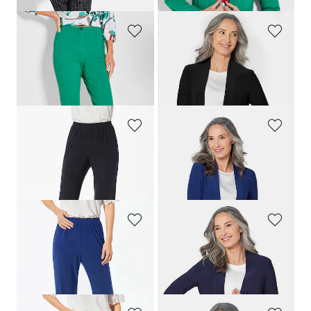
GOLDNER
GOLDNER
Jersey broek
LOUISA
met elastische tailleband
Soepelvallend, lang jersey jasje
109,95 €
119,95 €
89,95 €
+ 3
GOLDNER
GOLDNER
Comfortabele slinky broek VERA
Soepelvallend, lang jersey jasje
99,95 €
119,95 €
+ 4
+ 3
GOLDNER
GOLDNER
Comfortabele slinky broek VERA
Soepelvallend, lang jersey jasje
99,95 €
119,95 €
+ 4
+ 3