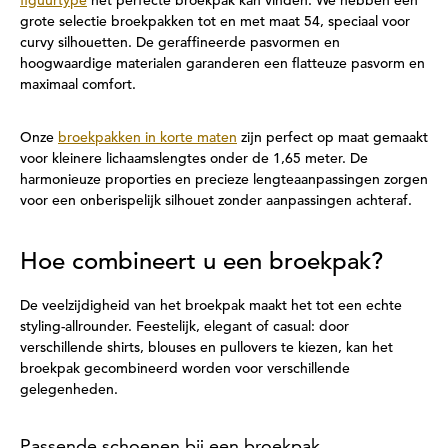
figuurtype
het perfecte broekpak kan vinden. We hebben een
grote selectie broekpakken tot en met maat 54, speciaal voor
curvy silhouetten. De geraffineerde pasvormen en
hoogwaardige materialen garanderen een flatteuze pasvorm en
maximaal comfort.
Onze
broekpakken in korte maten
zijn perfect op maat gemaakt
voor kleinere lichaamslengtes onder de 1,65 meter. De
harmonieuze proporties en precieze lengteaanpassingen zorgen
voor een onberispelijk silhouet zonder aanpassingen achteraf.
Hoe combineert u een broekpak?
De veelzijdigheid van het broekpak maakt het tot een echte
styling-allrounder. Feestelijk, elegant of casual: door
verschillende shirts, blouses en pullovers te kiezen, kan het
broekpak gecombineerd worden voor verschillende
gelegenheden.
Passende schoenen bij een broekpak