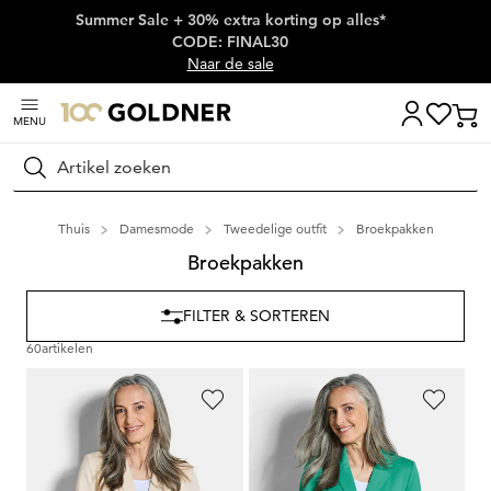
Summer Sale + 30% extra korting op alles*
Skip naar hoofdinhoud
CODE: FINAL30
Naar de sale
MENU
Zoeken
Thuis
Damesmode
Tweedelige outfit
Broekpakken
Broekpakken
FILTER & SORTEREN
60
artikelen
GOLDNER
GOLDNER
Jersey blazer met reverskraag
Jersey blazer met reverskraag
119,95 €
119,95 €
99,95 €
99,95 €