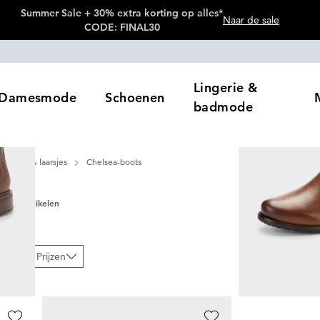
Summer Sale + 30% extra korting op alles*
Naar de sale
CODE: FINAL30
Lingerie &
Damesmode
Schoenen
badmode
Laarzen & laarsjes
Chelsea-boots
s
10
artikelen
eur
Prijzen