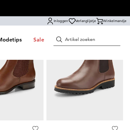
Inloggen
Verlanglijstje
Winkelmandje
Modetips
Sale
Zoeken