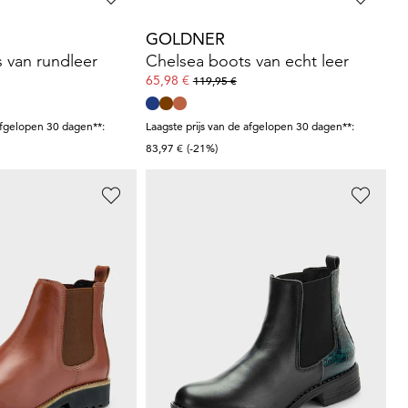
GOLDNER
 van rundleer
Chelsea boots van echt leer
65,98 €
119,95 €
afgelopen 30 dagen**:
Laagste prijs van de afgelopen 30 dagen**:
83,97 €
(-21%)
GOLDNER
 van echt leer
Chelsea-boots met animal-stempeldruk
59,97 €
119,95 €
afgelopen 30 dagen**:
Laagste prijs van de afgelopen 30 dagen**:
83,97 €
(-28%)