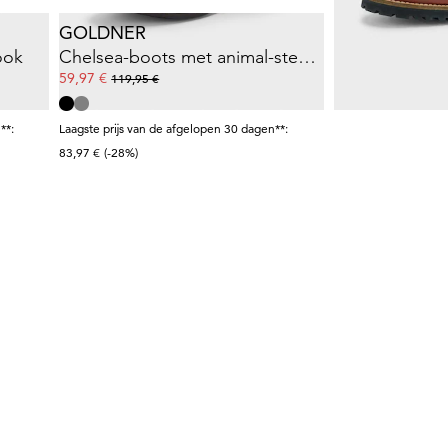
GOLDNER
ook
Chelsea-boots met animal-stempeldruk
59,97 €
119,95 €
**:
Laagste prijs van de afgelopen 30 dagen**:
83,97 €
(-28%)