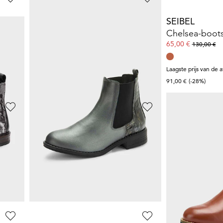
GOLDNER
SEIBEL
ting
Chelsea-boots met lage schacht
Chelsea-boots
65,98 €
65,00 €
119,95 €
130,00 €
**:
Laagste prijs van de afgelopen 30 dagen**:
Laagste prijs van de 
83,97 €
(-21%)
91,00 €
(-28%)
RIEKER
GOLDNER
r
Chelsea-boots met voering
Chelsea boots
47,97 €
65,98 €
79,95 €
119,95 €
Laagste prijs van de afgelopen 30 dagen**:
Laagste prijs van de 
55,97 €
(-14%)
83,97 €
(-21%)