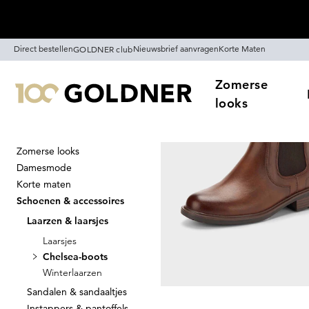
Skip naar hoofdinhoud
Direct bestellen
Nieuwsbrief aanvragen
Korte Maten
GOLDNER club
Zomerse
looks
Zomerse looks
Thuis
Schoenen & accessoires
Damesmode
Chelsea-boot
Korte maten
Schoenen & accessoires
Laarzen & laarsjes
Laarsjes
Sorteer Op
Sale
Kl
Chelsea-boots
Winterlaarzen
Sandalen & sandaaltjes
Instappers & pantoffels