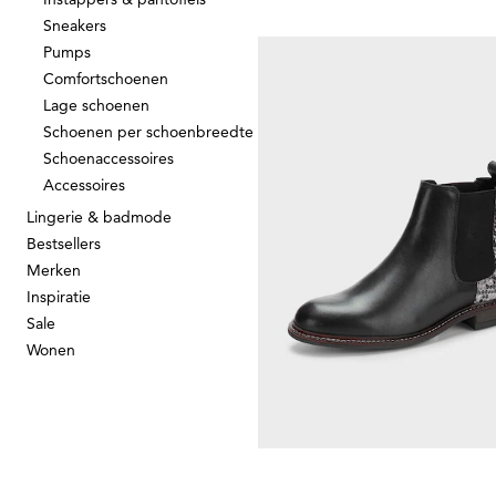
Sneakers
JANA
Pumps
Chelsea-boots met ritsslui
Comfortschoenen
43,97 €
79,95 €
Lage schoenen
Schoenen per schoenbreedte
Laagste prijs van de afgelopen 30 dagen
Schoenaccessoires
55,97 €
(-21%)
Accessoires
Lingerie & badmode
Bestsellers
Merken
GOLDNER
Inspiratie
Chelsea boots van echt lee
Sale
119,95 €
Wonen