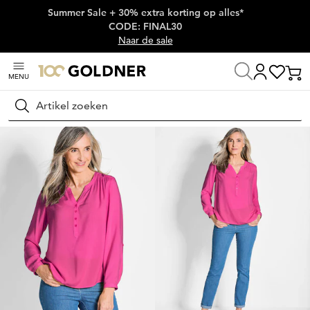
Summer Sale + 30% extra korting op alles*
Skip naar hoofdinhoud
CODE: FINAL30
Naar de sale
MENU
Thuis
Damesmode
Blouses
Blouses zonder sluiting
Zoeken