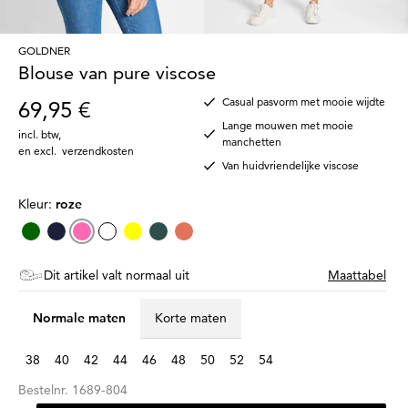
GOLDNER
Blouse van pure viscose
Casual pasvorm met mooie wijdte
69,95 €
Lange mouwen met mooie
incl. btw
,
manchetten
en excl.
verzendkosten
Van huidvriendelijke viscose
Kleur:
roze
Dit artikel valt normaal uit
Maattabel
Normale maten
Korte maten
38
40
42
44
46
48
50
52
54
Bestelnr.
1689-804