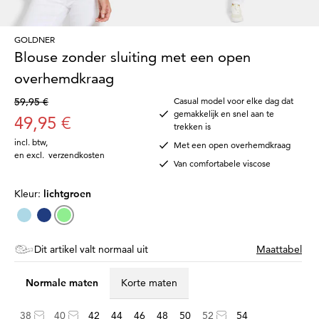
GOLDNER
Blouse zonder sluiting met een open
overhemdkraag
59,95 €
Casual model voor elke dag dat
gemakkelijk en snel aan te
49,95 €
trekken is
incl. btw
,
Met een open overhemdkraag
en excl.
verzendkosten
Van comfortabele viscose
Kleur:
lichtgroen
Dit artikel valt normaal uit
Maattabel
Normale maten
Korte maten
38
40
42
44
46
48
50
52
54