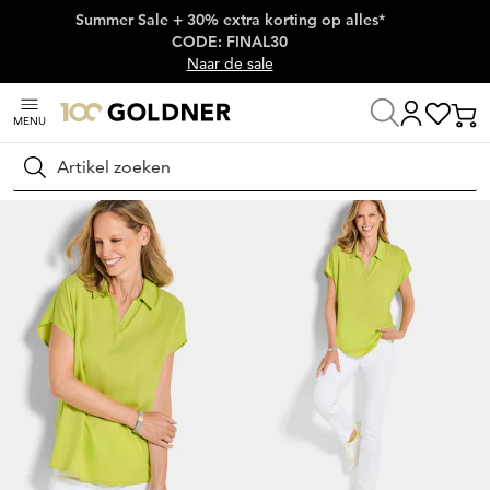
Summer Sale + 30% extra korting op alles*
Skip naar hoofdinhoud
CODE: FINAL30
Naar de sale
MENU
Thuis
Damesmode
Blouses
Blouseshirts
Zoeken