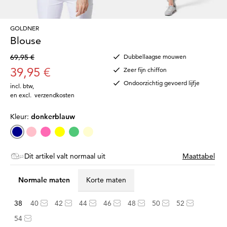
GOLDNER
Blouse
69,95 €
Dubbellaagse mouwen
39,95 €
Zeer fijn chiffon
Ondoorzichtig gevoerd lijfje
incl. btw
,
en excl.
verzendkosten
Kleur:
donkerblauw
Dit artikel valt normaal uit
Maattabel
Normale maten
Korte maten
38
40
42
44
46
48
50
52
54