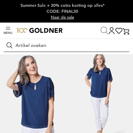
Summer Sale + 30% extra korting op alles*
Skip naar hoofdinhoud
CODE: FINAL30
Naar de sale
MENU
Thuis
Damesmode
Blouses
Blouseshirts
Zoeken