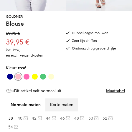
GOLDNER
Blouse
69,95 €
Dubbellaagse mouwen
39,95 €
Zeer fijn chiffon
Ondoorzichtig gevoerd lijfje
incl. btw
,
en excl.
verzendkosten
Kleur:
rosé
Dit artikel valt normaal uit
Maattabel
Normale maten
Korte maten
38
40
42
44
46
48
50
52
54