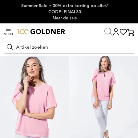
Summer Sale + 30% extra korting op alles*
Skip naar hoofdinhoud
CODE: FINAL30
Naar de sale
MENU
Thuis
Damesmode
Blouses
Blouseshirts
Zoeken