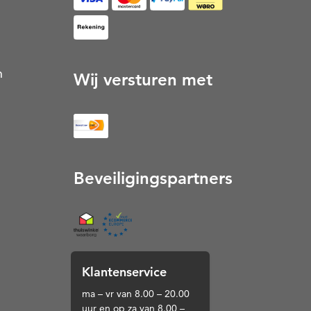
op Rekening (Opent in een nieuw tabblad)
n
Wij versturen met
Beveiligingspartners
Thuiswinkel (Opent in een nieuw tabblad)
Klantenservice
ma – vr van 8.00 – 20.00
uur en op za van 8.00 –