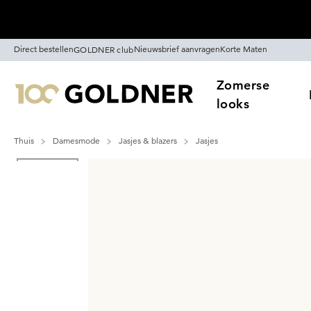
Skip naar hoofdinhoud
Direct bestellen
Nieuwsbrief aanvragen
Korte Maten
GOLDNER club
Zomerse
looks
Thuis
Damesmode
Jasjes & blazers
Jasjes