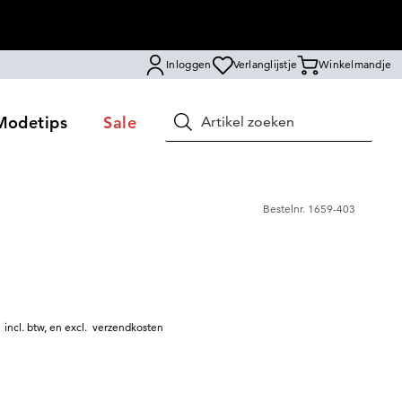
Inloggen
Verlanglijstje
Winkelmandje
Modetips
Sale
Zoeken
Bestelnr.
1659-403
|
incl. btw
,
en excl.
verzendkosten