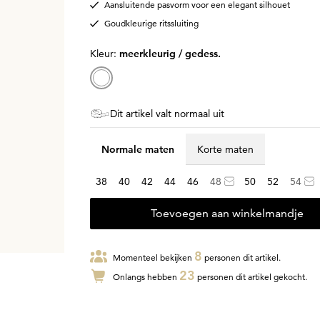
Aansluitende pasvorm voor een elegant silhouet
Goudkleurige ritssluiting
Kleur:
meerkleurig / gedess.
Dit artikel valt normaal uit
Normale maten
Korte maten
38
40
42
44
46
48
50
52
54
Toevoegen aan winkelmandje
8
Momenteel bekijken
personen dit artikel.
23
Onlangs hebben
personen dit artikel gekocht.