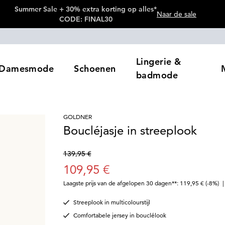
Summer Sale + 30% extra korting op alles*
Naar de sale
CODE: FINAL30
Lingerie &
Damesmode
Schoenen
badmode
GOLDNER
Boucléjasje in streeplook
139,95 €
109,95 €
Laagste prijs van de afgelopen 30 dagen**: 119,95 €
(-8%)
Streeplook in multicolourstijl
Comfortabele jersey in bouclélook