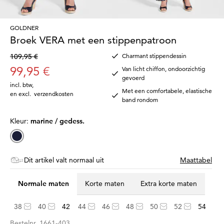
GOLDNER
Broek VERA met een stippenpatroon
109,95 €
Charmant stippendessin
99,95 €
Van licht chiffon, ondoorzichtig
gevoerd
incl. btw
,
Met een comfortabele, elastische
en excl.
verzendkosten
band rondom
Kleur:
marine / gedess.
Dit artikel valt normaal uit
Maattabel
Normale maten
Korte maten
Extra korte maten
38
40
42
44
46
48
50
52
54
Bestelnr.
1661-403