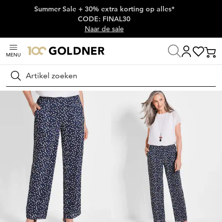
Summer Sale + 30% extra korting op alles*
Skip naar hoofdinhoud
CODE: FINAL30
Naar de sale
MENU
Thuis
Damesmode
Broeken
Broeken met elastische tailleband
Zoeken