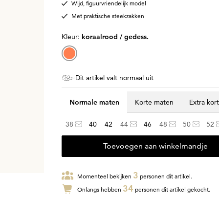
Wijd, figuurvriendelijk model
Met praktische steekzakken
Kleur:
koraalrood / gedess.
Dit artikel valt normaal uit
Normale maten
Korte maten
Extra kor
38
40
42
44
46
48
50
52
Toevoegen aan winkelmandje
3
Momenteel bekijken
personen dit artikel.
34
Onlangs hebben
personen dit artikel gekocht.