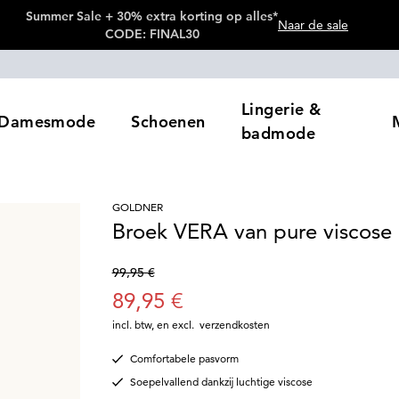
Summer Sale + 30% extra korting op alles*
Naar de sale
CODE: FINAL30
Lingerie &
Damesmode
Schoenen
badmode
GOLDNER
Broek VERA van pure viscose
99,95 €
89,95 €
incl. btw
,
en excl.
verzendkosten
Comfortabele pasvorm
Soepelvallend dankzij luchtige viscose