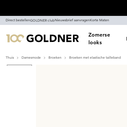
Skip naar hoofdinhoud
Direct bestellen
Nieuwsbrief aanvragen
Korte Maten
GOLDNER club
Zomerse
looks
Thuis
Damesmode
Broeken
Broeken met elastische tailleband