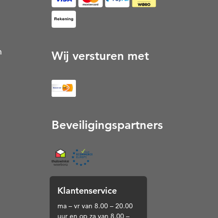
op Rekening (Opent in een nieuw tabblad)
n
Wij versturen met
Beveiligingspartners
Thuiswinkel (Opent in een nieuw tabblad)
Klantenservice
ma – vr van 8.00 – 20.00
uur en op za van 8.00 –