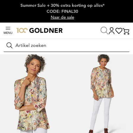
Summer Sale + 30% extra korting op alles*
Skip naar hoofdinhoud
CODE: FINAL30
Naar de sale
MENU
Thuis
Damesmode
Shirts
Gedessineerde shirts
Zoeken