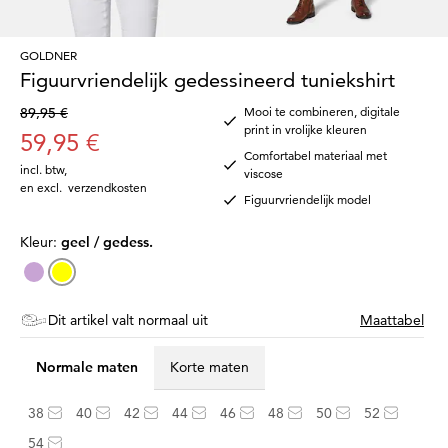
GOLDNER
Figuurvriendelijk gedessineerd tuniekshirt
89,95 €
Mooi te combineren, digitale
print in vrolijke kleuren
59,95 €
Comfortabel materiaal met
incl. btw
,
viscose
en excl.
verzendkosten
Figuurvriendelijk model
Kleur:
geel / gedess.
Dit artikel valt normaal uit
Maattabel
Normale maten
Korte maten
38
40
42
44
46
48
50
52
54