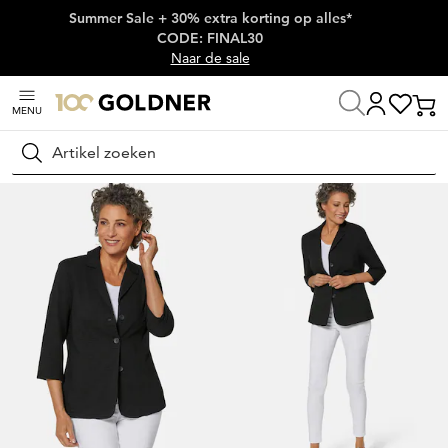
Summer Sale + 30% extra korting op alles*
Skip naar hoofdinhoud
CODE: FINAL30
Naar de sale
MENU
Thuis
Damesmode
Jasjes & blazers
Blazers
Zoeken