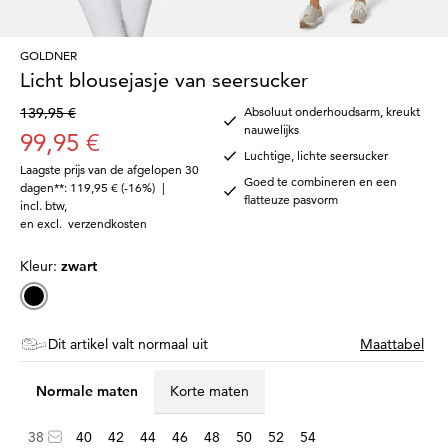
GOLDNER
Licht blousejasje van seersucker
139,95 €
Absoluut onderhoudsarm, kreukt
nauwelijks
99,95 €
Luchtige, lichte seersucker
Laagste prijs van de afgelopen 30
Goed te combineren en een
dagen**: 119,95 €
(-16%)
|
flatteuze pasvorm
incl. btw
,
en excl.
verzendkosten
Kleur:
zwart
Dit artikel valt normaal uit
Maattabel
Normale maten
Korte maten
38
40
42
44
46
48
50
52
54