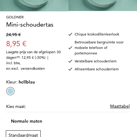
GOLDNER
Mini-schoudertas
24,95 €
Chique krokodillenleerlook
8,95 €
Betrouwbare bergruimte voor
mobiele telefoon of
Laagste prijs van de afgelopen 30
portemonnee
dagen**: 12,95 €
(-30%)
|
Verstelbare schouderriem
incl. btw
,
en excl.
verzendkosten
Afneembare schouderriem
Kleur:
hellblau
Maattabel
Kies maat:
Normale maten
Standaardmaat