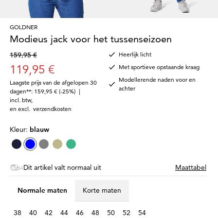
GOLDNER
Modieus jack voor het tussenseizoen
159,95 €
Heerlijk licht
119,95 €
Met sportieve opstaande kraag
Modellerende naden voor en
Laagste prijs van de afgelopen 30
achter
dagen**: 159,95 €
(-25%)
|
incl. btw
,
en excl.
verzendkosten
Kleur:
blauw
Dit artikel valt normaal uit
Maattabel
Normale maten
Korte maten
38
40
42
44
46
48
50
52
54