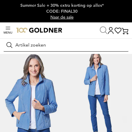
Summer Sale + 30% extra korting op alles*
Skip naar hoofdinhoud
CODE: FINAL30
Naar de sale
MENU
Thuis
Damesmode
Jasjes & blazers
Jasjes
Zoeken