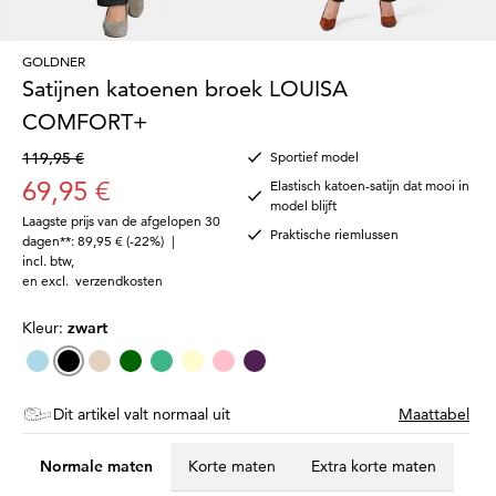
GOLDNER
Satijnen katoenen broek LOUISA
COMFORT+
119,95 €
Sportief model
69,95 €
Elastisch katoen-satijn dat mooi in
model blijft
Laagste prijs van de afgelopen 30
Praktische riemlussen
dagen**: 89,95 €
(-22%)
|
incl. btw
,
en excl.
verzendkosten
Kleur:
zwart
Dit artikel valt normaal uit
Maattabel
Normale maten
Korte maten
Extra korte maten