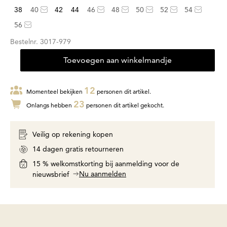
38
40
42
44
46
48
50
52
54
56
Bestelnr.
3017-979
Toevoegen aan winkelmandje
12
Momenteel bekijken
personen dit artikel.
23
Onlangs hebben
personen dit artikel gekocht.
Veilig op rekening kopen
14 dagen gratis retourneren
15 % welkomstkorting bij aanmelding voor de
Nu aanmelden
nieuwsbrief