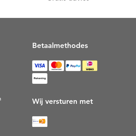
Betaalmethodes
op Rekening (Opent in een nieuw tabblad)
n
Wij versturen met