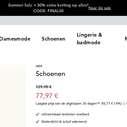
Summer Sale + 30% extra korting op alles*
Naar de sale
CODE: FINAL30
Lingerie &
Damesmode
Schoenen
badmode
ARA
Schoenen
129,95 €
77,97 €
Laagste prijs van de afgelopen 30 dagen**: 85,77 €
(-9%)
|
Uitneembaar textielen voetbed
Waterdicht & actief ademend