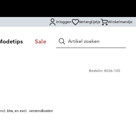
Inloggen
Verlanglijstje
Winkelmandje
Modetips
Sale
Zoeken
Bestelnr.
8036-105
incl. btw
,
en excl.
verzendkosten