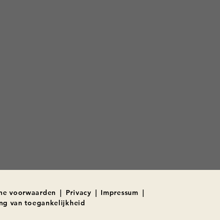
ne voorwaarden
|
Privacy
|
Impressum
|
ing van toegankelijkheid