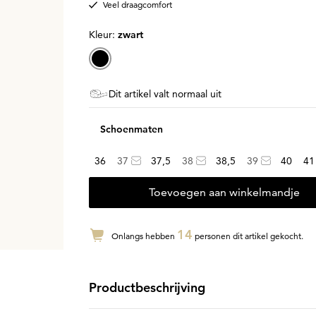
Veel draagcomfort
Kleur:
zwart
Dit artikel valt normaal uit
Schoenmaten
36
37
37,5
38
38,5
39
40
41
Toevoegen aan winkelmandje
14
Onlangs hebben
personen dit artikel gekocht.
Productbeschrijving