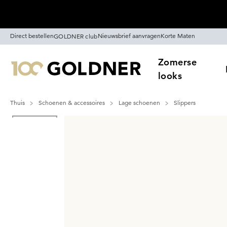
Skip naar hoofdinhoud
Direct bestellen
Nieuwsbrief aanvragen
Korte Maten
GOLDNER club
Zomerse
looks
Thuis
Schoenen & accessoires
Lage schoenen
Slippers