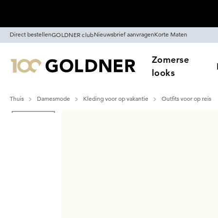
Skip naar hoofdinhoud
Direct bestellen
Nieuwsbrief aanvragen
Korte Maten
GOLDNER club
Zomerse
looks
Thuis
Damesmode
Kleding voor op vakantie
Outfits voor op reis