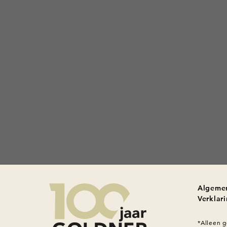
Algeme
Verklar
*Alleen g