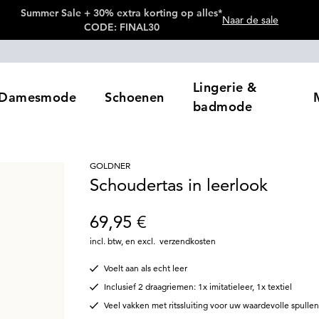
Summer Sale + 30% extra korting op alles*
Naar de sale
CODE: FINAL30
Lingerie &
Damesmode
Schoenen
badmode
GOLDNER
Schoudertas in leerlook
69,95 €
incl. btw
,
en excl.
verzendkosten
Voelt aan als echt leer
Inclusief 2 draagriemen: 1x imitatieleer, 1x textiel
Veel vakken met ritssluiting voor uw waardevolle spullen