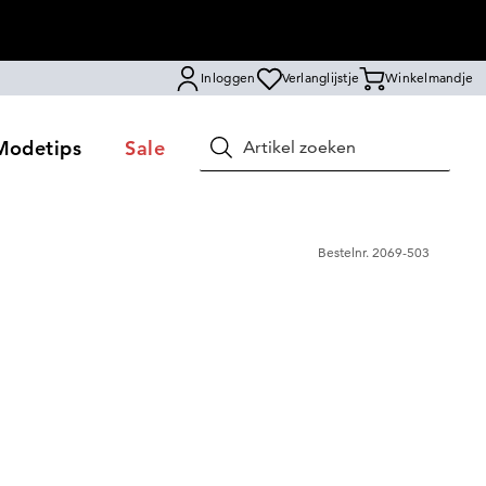
Inloggen
Verlanglijstje
Winkelmandje
Modetips
Sale
Zoeken
Bestelnr.
2069-503