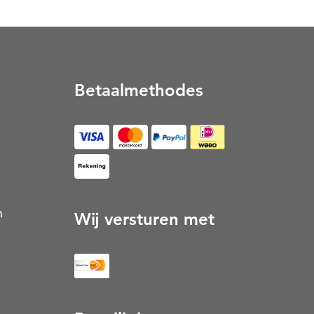
Betaalmethodes
op Rekening (Opent in een nieuw tabblad)
n
Wij versturen met