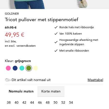
GOLDNER
Tricot pullover met stippenmotief
69,95 €
Ronde hals met ribboordje
49,95 €
Van 100% katoen
Hoogwaardige afwerking met
incl. btw
,
ingebreide stippen
en excl.
verzendkosten
Met smalle ribboorden
Kleur:
grijsgroen
Dit artikel valt normaal uit
Maattabel
Normale maten
Korte maten
38
40
42
44
46
48
50
52
54