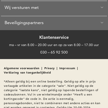
Wij versturen met
Beveiligingspartners
Klantenservice
ma – vr van 8.00 – 20.00 uur en op za van 8.00 – 17.00 uur
030 – 65 92 500
Algemene voorwaarden
|
Privacy
|
Impressum
|
Verklaring van toegankelijkheid
*Alleen geldig bij een online bestelling. Geldig op alle in prijs 
verlaagde artikelen in de categorie "sale". Niet geldig op de 
categorie "laatste kans", niet geldig op lopende bestellingen of 
cadeaubonnen. Vul in uw winkelmandje onder "Heeft u een 
kortingscode" de code in. De actie is eenmalig, 
persoonsgebonden, niet te combineren met andere acties en kan 
niet worden omgezet in contanten. Geldig t/m 20-08-2026.
