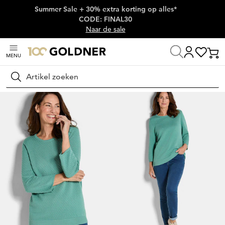
Summer Sale + 30% extra korting op alles*
Skip naar hoofdinhoud
CODE: FINAL30
Naar de sale
MENU
Thuis
Damesmode
Tricot & pullovers
Pullovers
Zoeken