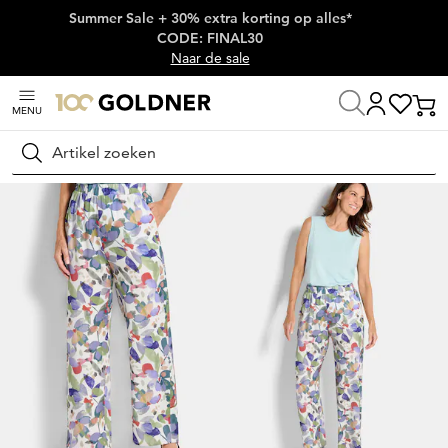
Summer Sale + 30% extra korting op alles*
Skip naar hoofdinhoud
CODE: FINAL30
Naar de sale
MENU
Thuis
Damesmode
Broeken
Broeken met elastische tailleband
Zoeken