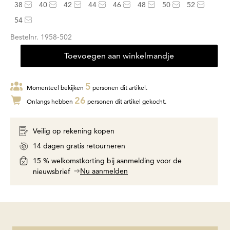
38
40
42
44
46
48
50
52
54
Bestelnr.
1958-502
Toevoegen aan winkelmandje
5
Momenteel bekijken
personen dit artikel.
26
Onlangs hebben
personen dit artikel gekocht.
Veilig op rekening kopen
14 dagen gratis retourneren
15 % welkomstkorting bij aanmelding voor de
Nu aanmelden
nieuwsbrief