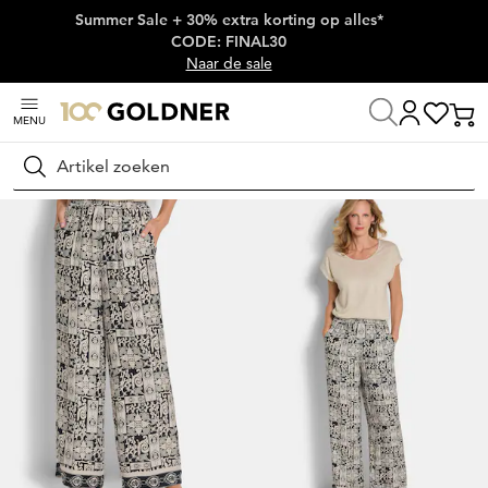
Summer Sale + 30% extra korting op alles*
Skip naar hoofdinhoud
CODE: FINAL30
Naar de sale
MENU
Thuis
Damesmode
Broeken
Broeken met elastische tailleband
Zoeken