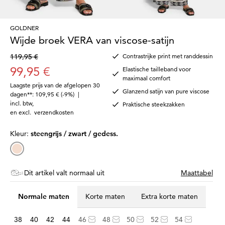
GOLDNER
Wijde broek VERA van viscose-satijn
119,95 €
Contrastrijke print met randdessin
99,95 €
Elastische tailleband voor
maximaal comfort
Laagste prijs van de afgelopen 30
Glanzend satijn van pure viscose
dagen**: 109,95 €
(-9%)
|
incl. btw
,
Praktische steekzakken
en excl.
verzendkosten
Kleur:
steengrijs / zwart / gedess.
Dit artikel valt normaal uit
Maattabel
Normale maten
Korte maten
Extra korte maten
38
40
42
44
46
48
50
52
54