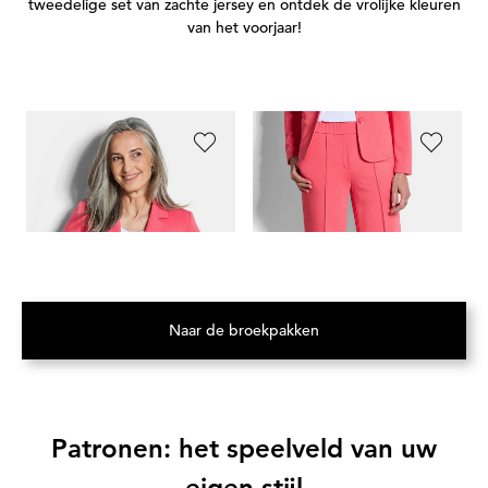
tweedelige set van zachte jersey en ontdek de vrolijke kleuren
van het voorjaar!
GOLDNER
GOLDNER
G
Jersey blazer met reverskraag
Jersey broek VERA met biesjes
Je
119,95 €
99,95 €
99,95 €
89,95 €
99
Naar de broekpakken
(Opent in een nieuw tabblad)
Patronen: het speelveld van uw
eigen stijl