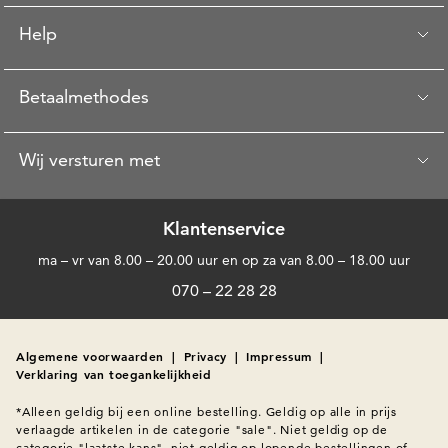
Help
Betaalmethodes
Wij versturen met
Klantenservice
ma – vr van 8.00 – 20.00 uur en op za van 8.00 – 18.00 uur
070 – 22 28 28
Algemene voorwaarden
|
Privacy
|
Impressum
|
Verklaring van toegankelijkheid
*Alleen geldig bij een online bestelling. Geldig op alle in prijs 
verlaagde artikelen in de categorie "sale". Niet geldig op de 
categorie "laatste kans", niet geldig op lopende bestellingen of 