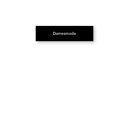
Damesmode
(Opent in een nieuw tabblad)