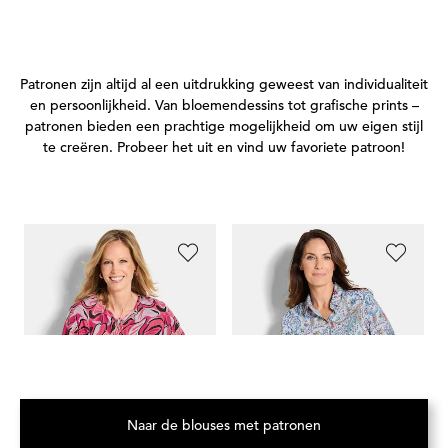
Patronen zijn altijd al een uitdrukking geweest van individualiteit
en persoonlijkheid. Van bloemendessins tot grafische prints –
patronen bieden een prachtige mogelijkheid om uw eigen stijl
te creëren. Probeer het uit en vind uw favoriete patroon!
GOLDNER
GOLDNER
G
Blouse van viscose, met statementmouwen
Paisleyblouse met een overhemdkraag
109,95 €
89,95 €
59,95 €
59,95 €
59
Naar de blouses met patronen
(Opent in een nieuw tabblad)