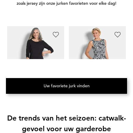
zoals jersey zijn onze jurken favorieten voor elke dag!
GOLDNER
GOLDNER
G
Elegante jurk met aangerimpelde mouwen
Elegante jurk van crêpe-jersey
139,95 €
189,95 €
99,95 €
119,95 €
11
Uw favoriete jurk vinden
(Opent in een nieuw tabblad)
De trends van het seizoen: catwalk-
gevoel voor uw garderobe