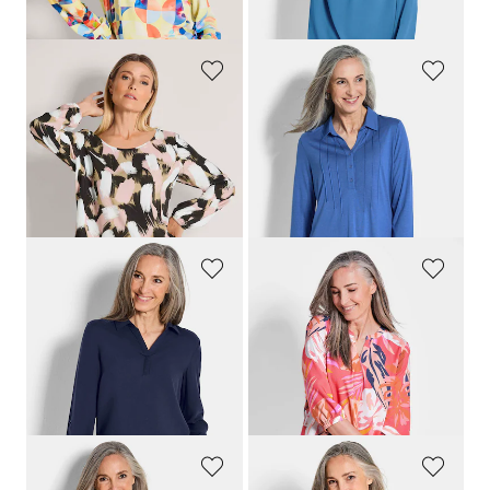
dagen**: 39,95 €
(-25%)
dagen**: 49,95 €
(-20%)
GOLDNER
GOLDNER
Blouse van pure viscose
Tuniekshirt van jersey met biesjes
89,95 €
89,95 €
19,95 €
49,95 €
Laagste prijs van de afgelopen 30
Laagste prijs van de afgelopen 30
dagen**: 24,95 €
(-20%)
dagen**: 59,95 €
(-16%)
GOLDNER
GOLDNER
Blouse zonder sluiting van pure viscose
Gedessineerde blouse met elastische boorden
89,95 €
89,95 €
49,95 €
59,95 €
Laagste prijs van de afgelopen 30
dagen**: 89,95 €
(-33%)