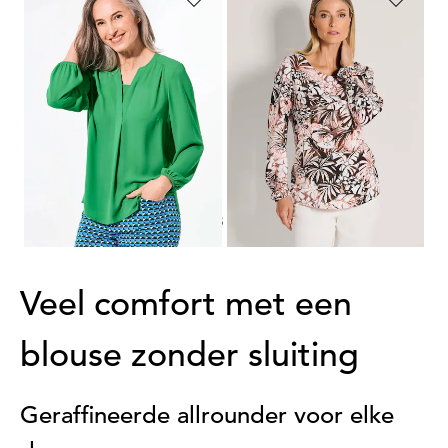
GOLDNER
GOLDNER
Blouse met tuniekhals
Blouse met bladerprint
99,95 €
89,95 €
49,95 €
29,95 €
Laagste prijs van de afgelopen 30
dagen**: 49,95 €
(-40%)
1
2
3
4
Veel comfort met een
blouse zonder sluiting
Geraffineerde allrounder voor elke