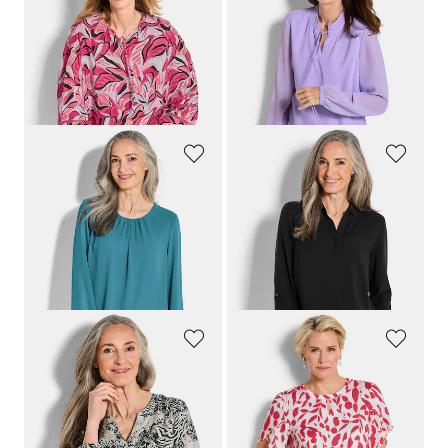
GOLDNER
GOLDNER
Blouse van viscose, met statementmouwen
Chiffon blouse met vrouwelijke halslijn
109,95 €
69,95 €
59,95 €
39,95 €
+ 1
Laagste prijs van de afgelopen 30
Laagste prijs van de afgelopen 30
dagen**: 69,95 €
(-14%)
dagen**: 49,95 €
(-20%)
GOLDNER
GOLDNER
Elegante blouse van chiffon
Blouse zonder sluiting van pure viscose
69,95 €
89,95 €
39,95 €
49,95 €
+ 4
Laagste prijs van de afgelopen 30
dagen**: 49,95 €
(-20%)
GOLDNER
GOLDNER
Gedessineerde blouse met unieke print
Elegante blouse met speciale kapmouwtjes
99,95 €
99,95 €
49,95 €
69,95 €
+ 3