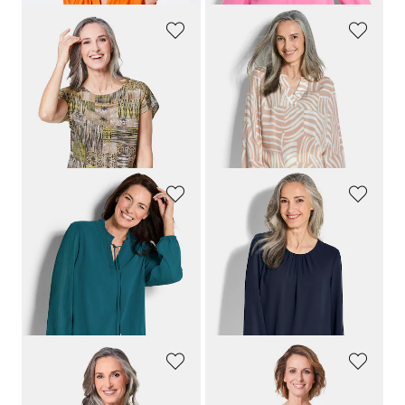
GOLDNER
GOLDNER
Blouse
Lichte blouse van pure viscose
69,95 €
69,95 €
29,95 €
59,95 €
Laagste prijs van de afgelopen 30
dagen**: 39,95 €
(-25%)
GOLDNER
GOLDNER
Chiffon blouse met vrouwelijke halslijn
Elegante blouse van chiffon
69,95 €
69,95 €
39,95 €
39,95 €
+ 1
+ 4
Laagste prijs van de afgelopen 30
Laagste prijs van de afgelopen 30
dagen**: 49,95 €
(-20%)
dagen**: 49,95 €
(-20%)
GOLDNER
GOLDNER