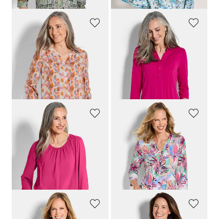
GOLDNER
GOLDNER
Gedessineerde blouse met unieke print
Tuniekshirt van jersey met biesjes
99,95 €
89,95 €
49,95 €
49,95 €
+ 3
Laagste prijs van de afgelopen 30
Laagste prijs van de afgelopen 30
dagen**: 59,95 €
(-16%)
dagen**: 59,95 €
(-16%)
GOLDNER
GOLDNER
Elegante blouse van chiffon
Jersey tuniek met biesjes
69,95 €
89,95 €
39,95 €
59,95 €
+ 4
Laagste prijs van de afgelopen 30
Laagste prijs van de afgelopen 30
dagen**: 69,95 €
(-14%)
dagen**: 49,95 €
(-20%)