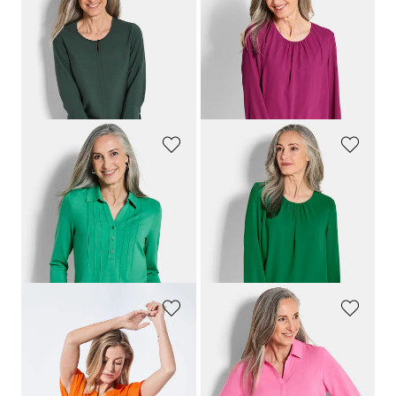
GOLDNER
GOLDNER
Blouse met ronde hals in viscosemix met structuur
Elegante blouse van chiffon
89,95 €
69,95 €
44,95 €
39,95 €
+ 4
Laagste prijs van de afgelopen 30
Laagste prijs van de afgelopen 30
dagen**: 49,95 €
(-10%)
dagen**: 49,95 €
(-20%)
GOLDNER
GOLDNER
Tuniekshirt van jersey met biesjes
Elegante blouse van chiffon
89,95 €
69,95 €
49,95 €
39,95 €
+ 4
Laagste prijs van de afgelopen 30
Laagste prijs van de afgelopen 30
dagen**: 59,95 €
(-16%)
dagen**: 49,95 €
(-20%)
GOLDNER
GOLDNER
Blouse met tuniekhals
Blouse zonder sluiting van pure viscose
89,95 €
89,95 €
39,95 €
49,95 €