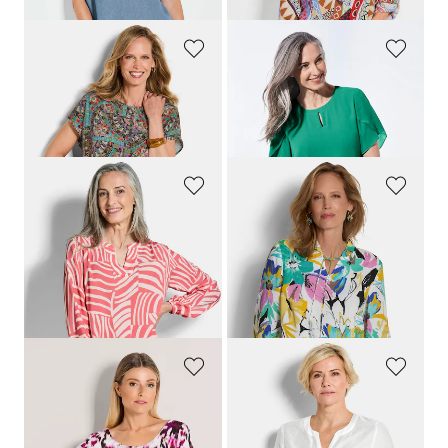
dagen**: 69,95 €
(-14%)
GOLDNER
GOLDNER
Viscose blouse met oriëntaalse print
Blouse
69,95 €
69,95 €
49,95 €
39,95 €
+ 2
GOLDNER
GOLDNER
Lichte blouse van pure viscose
Blouse met ruchekraag
69,95 €
89,95 €
59,95 €
49,95 €
Laagste prijs van de afgelopen 30
dagen**: 59,95 €
(-16%)
GOLDNER
GOLDNER
Viscose-blouse met boothals
Onderhoudsarme blouse van seersucker
89,95 €
69,95 €
19,95 €
59,95 €