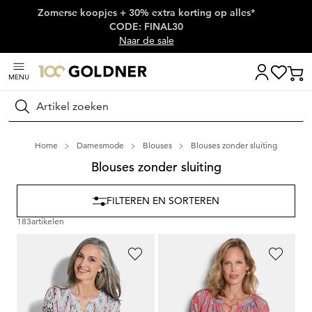
Zomerse koopjes + 30% extra korting op alles*
Skip naar hoofdinhoud
CODE: FINAL30
Naar de sale
MENU
Zoeken
Home
Damesmode
Blouses
Blouses zonder sluiting
Blouses zonder sluiting
FILTEREN EN SORTEREN
183
artikelen
GOLDNER
GOLDNER
Tuniek van zachte viscose-jersey
Paisleyblouse van zachte viscose
99,95 €
99,95 €
69,95 €
69,95 €