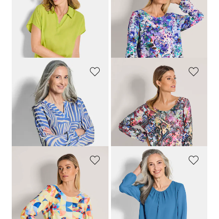
GOLDNER
GOLDNER
Blouse zonder sluiting met een open overhemdkraag
Blouse met bloemenprint
59,95 €
89,95 €
49,95 €
19,95 €
Laagste prijs van de afgelopen 30
dagen**: 24,95 €
(-20%)
GOLDNER
GOLDNER
Lichte blouse van pure viscose
Blouse met paisleymotief
69,95 €
89,95 €
59,95 €
29,95 €
Laagste prijs van de afgelopen 30
dagen**: 39,95 €
(-25%)
GOLDNER
GOLDNER
Blouse van pure viscose
Elegante blouse van chiffon
89,95 €
69,95 €
29,95 €
39,95 €
+ 4
Laagste prijs van de afgelopen 30
Laagste prijs van de afgelopen 30