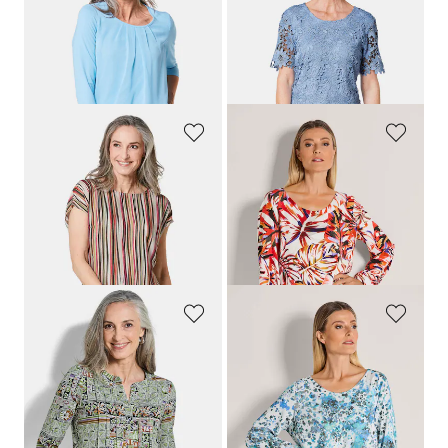
Verzorgd shirt in elegante blouselook
Feestelijke blouse van chic kant
89,95 €
109,95 €
69,95 €
+ 12
Laagste prijs van de afgelopen 30
dagen**: 99,95 €
(-30%)
GOLDNER
GOLDNER
Gedessineerde blouse met gestreepte print
Blouse met bladerprint
89,95 €
89,95 €
24,95 €
29,95 €
Laagste prijs van de afgelopen 30
dagen**: 39,95 €
(-25%)
GOLDNER
GOLDNER
Tuniek van zachte viscose-jersey
Blouse met ronde hals
99,95 €
89,95 €
69,95 €
29,95 €
Laagste prijs van de afgelopen 30
dagen**: 49,95 €
(-40%)