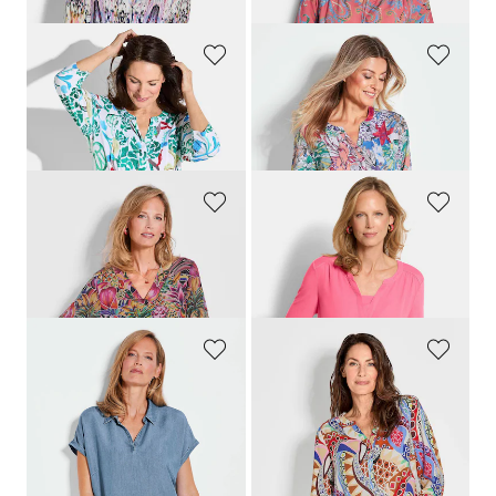
GOLDNER
GOLDNER
Tuniek met kleurrijke print allover
Helder gekleurde, gedessineerde blouse met charmante details
109,95 €
69,95 €
69,95 €
49,95 €
GOLDNER
GOLDNER
Blouseshirt met mouwen van fijn chiffon
Comfortabel blouseshirt van chiffon en jersey
89,95 €
89,95 €
59,95 €
49,95 €
GOLDNER
GOLDNER
Blouse in denimlook
Gedessineerde blouse met unieke print
89,95 €
99,95 €
59,95 €
59,95 €
+ 3
Laagste prijs van de afgelopen 30