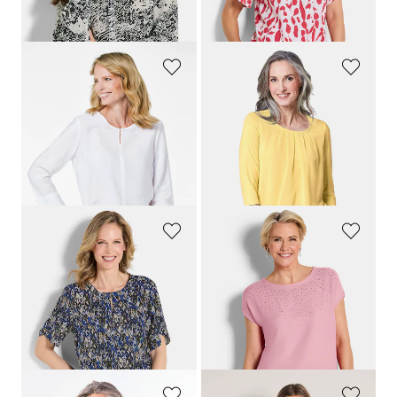
Laagste prijs van de afgelopen 30
Laagste prijs van de afgelopen 30
dagen**: 89,95 €
(-22%)
dagen**: 59,95 €
(-16%)
GOLDNER
GOLDNER
Blouse met ronde hals in viscosemix met structuur
Verzorgd shirt in elegante blouselook
89,95 €
89,95 €
44,95 €
49,95 €
+ 12
Laagste prijs van de afgelopen 30
Laagste prijs van de afgelopen 30
dagen**: 49,95 €
(-10%)
dagen**: 89,95 €
(-44%)
GOLDNER
GOLDNER
Blouse met dubbellaagse mouwen
Blouse met glittersteentjes
69,95 €
99,95 €
24,95 €
49,95 €
+ 1
Laagste prijs van de afgelopen 30
dagen**: 59,95 €
(-16%)