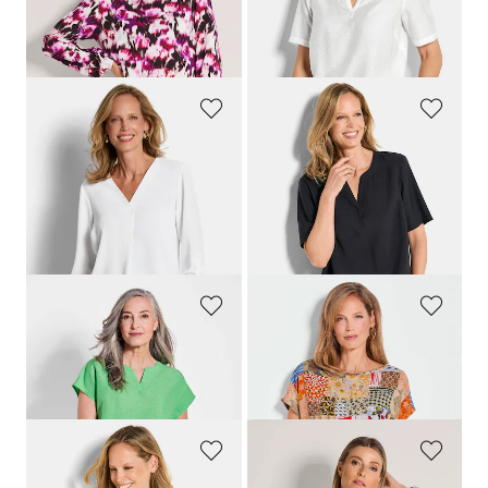
Laagste prijs van de afgelopen 30
dagen**: 24,95 €
(-20%)
GOLDNER
GOLDNER
Onderhoudsarme blouse met een V-hals
Onderhoudsarme blouse van seersucker
109,95 €
69,95 €
59,95 €
59,95 €
Laagste prijs van de afgelopen 30
Laagste prijs van de afgelopen 30
dagen**: 69,95 €
(-14%)
dagen**: 79,95 €
(-25%)
GOLDNER
GOLDNER
Blouse in een mix van katoen en linnen
Gedessineerde blouse met patchprint
89,95 €
69,95 €
39,95 €
59,95 €