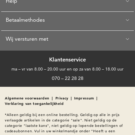
Help
Betaalmethodes
Wij versturen met
Klantenservice
ma – vr van 8.00 – 20.00 uur en op za van 8.00 – 18.00 uur
070 – 22 28 28
Algemene voorwaarden
|
Privacy
|
Impressum
|
Verklaring van toegankelijkheid
*Alleen geldig bij een online bestelling. Geldig op alle in prijs 
verlaagde artikelen in de categorie "sale". Niet geldig op de 
categorie "laatste kans", niet geldig op lopende bestellingen of 
cadeaubonnen. Vul in uw winkelmandje onder "Heeft u een 