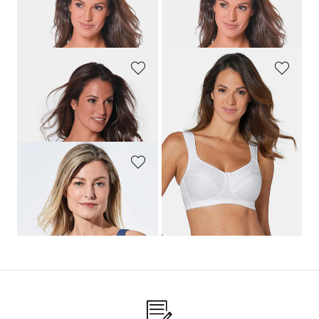
MISS MARY
MISS MARY
Minimizer-sportbeha met katoen
Minimizer-sportbeha met katoen
59,99 €
59,99 €
MISS MARY
MISS MARY
Minimizer-beha zonder beugel
Minimizer-bh zonder beugel
49,99 €
54,99 €
SUSA
Minimizer-bh zonder beugel
49,95 €
34,97 €