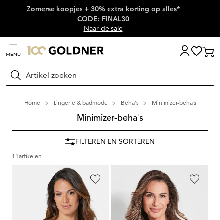
Zomerse koopjes + 30% extra korting op alles*
Skip naar hoofdinhoud
CODE: FINAL30
Naar de sale
MENU
Zoeken
Home
Lingerie & badmode
Beha's
Minimizer-beha's
Minimizer-beha's
FILTEREN EN SORTEREN
11
artikelen
MISS MARY
TRIUMPH
Minimizer-bh zonder beugel
Voorgevormde minimizer-beha zonder beugels
54,99 €
58,00 €
32,99 €
29,01 €