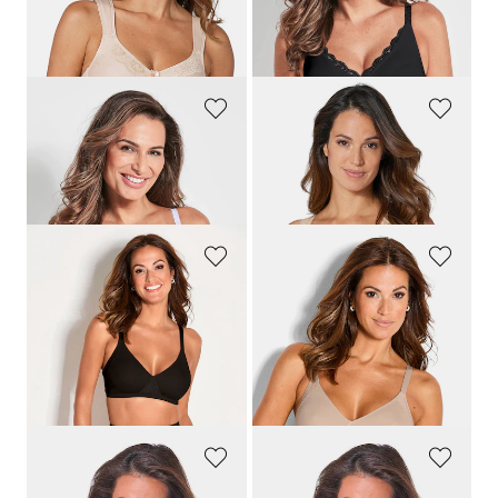
Laagste prijs van de afgelopen 30
dagen**: 38,49 €
(-14%)
TRIUMPH
MISS MARY
Voorgevormde minimizer-beha zonder beugels
Minimizer-beha zonder beugel
58,00 €
49,99 €
29,01 €
NATURANA
NATURANA
Minimizer-beha met jacquard inzetten
Minimizer-beha met jacquard inzetten
44,95 €
44,95 €
35,96 €
35,96 €
Laagste prijs van de afgelopen 30
Laagste prijs van de afgelopen 30
dagen**: 44,95 €
(-20%)
dagen**: 44,95 €
(-20%)