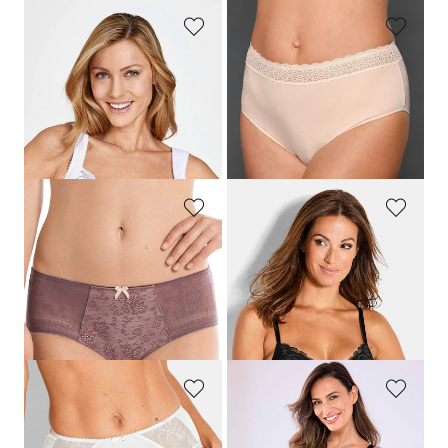
MISS MARY
TRIUMPH
Beugelbeha van jacquard met kant
Tailleslip, set van 2
59,99 €
25,95 €
20,76 €
Laagste prijs van de afgelopen 30
dagen**: 25,95 €
(-20%)
ROSA FAIA
SPEIDEL
Corrigerende tailleslip met kanten inzet
BH zonder beugels met kant
29,95 €
69,95 €
41,96 €
Laagste prijs van de afgelopen 30
dagen**: 48,97 €
(-14%)
CONTURELLE
SUSA
Tailleslip met kanten inzet
Tailleslip met kant