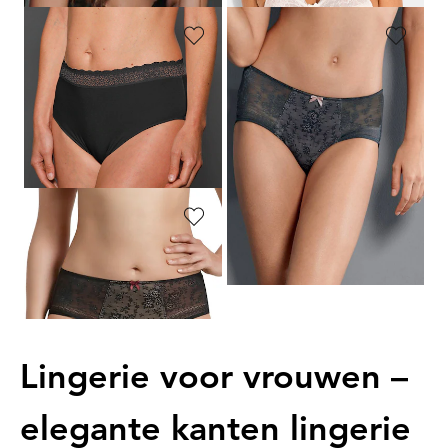
TRIUMPH
ROSA FAIA
Tailleslip, set van 2
Corrigerende tailleslip met kanten inzet
25,95 €
29,95 €
20,76 €
Laagste prijs van de afgelopen 30
dagen**: 25,95 €
(-20%)
ROSA FAIA
Corrigerende tailleslip met kanten inzet
29,95 €
Lingerie voor vrouwen –
elegante kanten lingerie