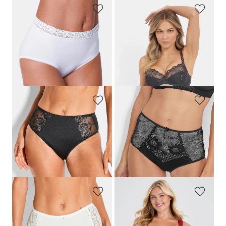
SPEIDEL
MEY
Tailleslip, set van 2
Beugel-BH met gebloemd kant
29,95 €
99,95 €
23,95 €
59,97 €
Laagste prijs van de afgelopen 30
Laagste prijs van de afgelopen 30
dagen**: 26,96 €
(-11%)
dagen**: 69,97 €
(-14%)
CONTURELLE
MISS MARY
Tailleslip met kanten inzet
Maxislip van microvezels met kant
49,95 €
24,95 €
29,97 €
Laagste prijs van de afgelopen 30
dagen**: 34,97 €
(-14%)
SASSA
MISS MARY
Tailleslip met elegant borduursel
Beugelbeha van jacquard met kant
59,99 €