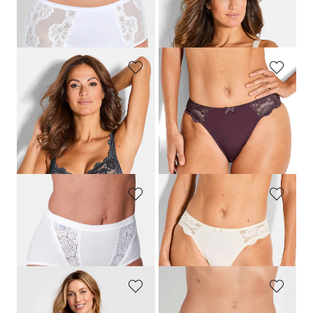
NINA V. C.
SASSA
Corrigerende tailleslip met kanten inzet
Kanten BH met beugels
12,95 €
29,95 €
SASSA
SASSA
Kanten BH met beugels
Heupslip van vrouwelijk kant
29,95 €
14,95 €
23,96 €
11,96 €
Laagste prijs van de afgelopen 30
Laagste prijs van de afgelopen 30
dagen**: 29,95 €
(-20%)
dagen**: 14,95 €
(-20%)
SLOGGI
SASSA
Tailleslip, set van 4
Heupslip van vrouwelijk kant
50,95 €
14,95 €
MISS MARY
SUSA