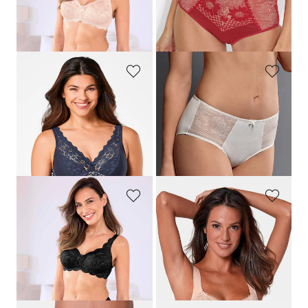
Laagste prijs van de afgelopen 30
dagen**: 17,95 €
(-20%)
MISS MARY
ROSA FAIA
Beha zonder beugel met katoen en kant
Corrigerende tailleslip met kanten inzet
54,99 €
29,95 €
49,49 €
Laagste prijs van de afgelopen 30
dagen**: 54,99 €
(-10%)
SUSA
TRIUMPH
BH zonder beugels met kant
Kanten BH met beugels
39,95 €
58,95 €
23,97 €
Laagste prijs van de afgelopen 30
dagen**: 31,96 €
(-25%)