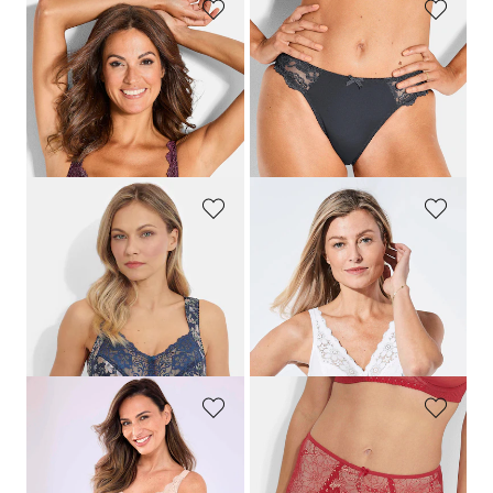
SASSA
SASSA
Kanten BH met beugels
Heupslip van vrouwelijk kant
29,95 €
14,95 €
23,96 €
11,96 €
Laagste prijs van de afgelopen 30
Laagste prijs van de afgelopen 30
dagen**: 29,95 €
(-20%)
dagen**: 14,95 €
(-20%)
MISS MARY
MISS MARY
Tailleslip met bloemenprint en kant
Beha zonder beugel met katoen en kant
24,95 €
54,99 €
49,49 €
Laagste prijs van de afgelopen 30
dagen**: 54,99 €
(-10%)
SUSA
MISS MARY
Tailleslip met kant
Maxislip van microvezels met kant
17,95 €
24,95 €
14,36 €