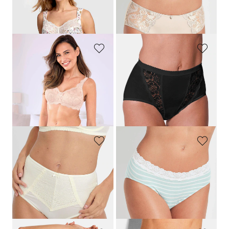
Tailleslip met bloemenprint en kant
Tailleslip met kant
24,95 €
15,95 €
7,97 €
SUSA
SLOGGI
BH zonder beugels met kant
Tailleslip, set van 4
39,95 €
50,95 €
23,97 €
Laagste prijs van de afgelopen 30
dagen**: 31,96 €
(-25%)
MISS MARY
SPEIDEL
Maxislip van microvezels met kant
Viscose tailleslip met kant
24,95 €
19,95 €
9,97 €
Laagste prijs van de afgelopen 30
dagen**: 11,96 €
(-16%)