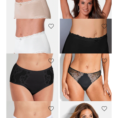
NINA V. C.
TRIUMPH
Tailleslip, set van 3
Kanten BH met beugels
34,95 €
58,85 €
NINA V. C.
NINA V. C.
Tailleslip, set van 3
Tailleslip, set van 3
34,95 €
34,95 €
NINA V. C.
SASSA
Corrigerende tailleslip met kanten inzet
Heupslip met gebloemd kant
12,95 €
14,95 €
7,47 €
Laagste prijs van de afgelopen 30
dagen**: 8,97 €
(-16%)