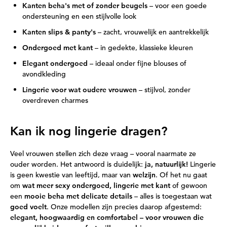
Kanten beha's met of zonder beugels
– voor een goede
ondersteuning en een stijlvolle look
Kanten slips & panty's
– zacht, vrouwelijk en aantrekkelijk
Ondergoed met kant
– in gedekte, klassieke kleuren
Elegant ondergoed
– ideaal onder fijne blouses of
avondkleding
Lingerie voor wat oudere vrouwen
– stijlvol, zonder
overdreven charmes
Kan ik nog lingerie dragen?
Veel vrouwen stellen zich deze vraag – vooral naarmate ze
ouder worden. Het antwoord is duidelijk:
ja, natuurlijk!
Lingerie
is geen kwestie van leeftijd, maar van
welzijn
. Of het nu gaat
om
wat meer sexy ondergoed, lingerie met kant
of gewoon
een
mooie beha met delicate details
– alles is toegestaan wat
goed voelt
. Onze modellen zijn precies daarop afgestemd:
elegant, hoogwaardig en comfortabel – voor vrouwen die