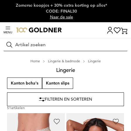
Zomerse koopjes + 30% extra korting op alles*
Skip naar hoofdinhoud
CODE: FINAL30
Naar de sale
MENU
Zoeken
Home
Lingerie & badmode
Lingerie
Lingerie
Kanten beha's
Kanten slips
FILTEREN EN SORTEREN
51
artikelen