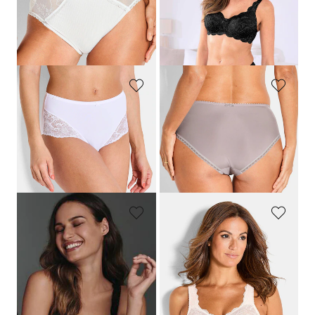
44,95 €
17,95 €
26,97 €
14,36 €
Laagste prijs van de afgelopen 30
Laagste prijs van de afgelopen 30
dagen**: 31,47 €
(-14%)
dagen**: 17,95 €
(-20%)
SUSA
CONTURELLE
Tailleslip met kant
Tailleslip met kanten inzet
27,95 €
44,95 €
19,56 €
26,97 €
Laagste prijs van de afgelopen 30
Laagste prijs van de afgelopen 30
dagen**: 22,36 €
(-12%)
dagen**: 31,47 €
(-14%)
ROSA FAIA
ROSA FAIA
BH zonder beugels met kant
BH zonder beugels met kant
79,95 €
79,95 €
47,97 €
47,97 €
Laagste prijs van de afgelopen 30
Laagste prijs van de afgelopen 30
dagen**: 55,97 €
(-14%)
dagen**: 55,97 €
(-14%)