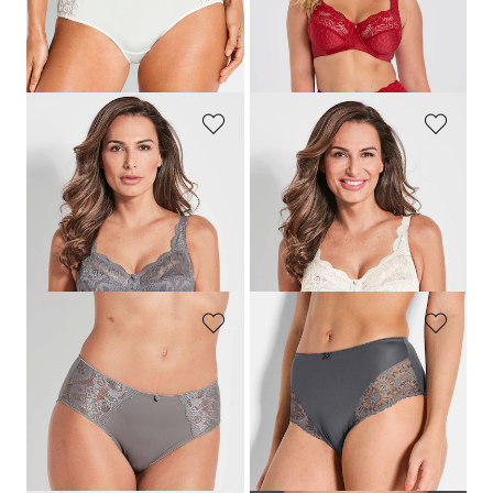
19,95 €
15,96 €
Laagste prijs van de afgelopen 30
dagen**: 19,95 €
(-20%)
SUSA
SUSA
BH zonder beugels met kant
BH zonder beugels met kant
39,95 €
37,95 €
23,97 €
18,97 €
Laagste prijs van de afgelopen 30
dagen**: 31,96 €
(-25%)
SUSA
SUSA
Tailleslip met kant
Tailleslip met kant
17,95 €
27,95 €
14,36 €
19,56 €
Laagste prijs van de afgelopen 30
Laagste prijs van de afgelopen 30
dagen**: 17,95 €
(-20%)
dagen**: 22,36 €
(-12%)