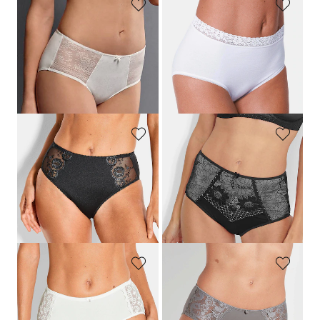
ROSA FAIA
SPEIDEL
Corrigerende tailleslip met kanten inzet
Twee tailleslips
29,95 €
29,95 €
23,95 €
Laagste prijs van de afgelopen 30
dagen**: 26,96 €
(-11%)
CONTURELLE
MISS MARY
Tailleslip met een kanten inzet
Maxislip van microvezels met kant
49,95 €
24,95 €
29,97 €
Laagste prijs van de afgelopen 30
dagen**: 34,97 €
(-14%)
SASSA
SUSA
Tailleslip met elegant borduursel
Tailleslip met kant
19,95 €
17,95 €
15,96 €
14,36 €