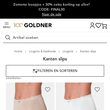
Zomerse koopjes + 30% extra korting op alles*
Skip naar hoofdinhoud
CODE: FINAL30
Naar de sale
MENU
Zoeken
Home
Lingerie & badmode
Lingerie
Kanten slips
Kanten slips
FILTEREN EN SORTEREN
34
artikelen
NINA V. C.
NINA V. C.
Tailleslip, set van 3
Tailleslip, set van 3
34,95 €
34,95 €