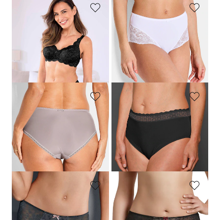
SUSA
SUSA
Tailleslip met kant
Tailleslip met kant
17,95 €
27,95 €
14,36 €
19,56 €
Laagste prijs van de afgelopen 30
Laagste prijs van de afgelopen 30
dagen**: 17,95 €
(-20%)
dagen**: 22,36 €
(-12%)
CONTURELLE
TRIUMPH
Tailleslip met een kanten inzet
Twee tailleslips
44,95 €
25,95 €
26,97 €
20,76 €
Laagste prijs van de afgelopen 30
Laagste prijs van de afgelopen 30
dagen**: 31,47 €
(-14%)
dagen**: 25,95 €
(-20%)
ROSA FAIA
ROSA FAIA
Corrigerende tailleslip met kanten inzet
Corrigerende tailleslip met kanten inzet
29,95 €
29,95 €