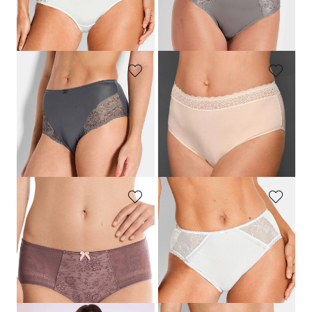
Laagste prijs van de afgelopen 30
Laagste prijs van de afgelopen 30
dagen**: 19,95 €
(-20%)
dagen**: 17,95 €
(-20%)
SUSA
TRIUMPH
Tailleslip met kant
Twee tailleslips
27,95 €
25,95 €
19,56 €
20,76 €
Laagste prijs van de afgelopen 30
Laagste prijs van de afgelopen 30
dagen**: 22,36 €
(-12%)
dagen**: 25,95 €
(-20%)
ROSA FAIA
CONTURELLE
Corrigerende tailleslip met kanten inzet
Tailleslip met een kanten inzet
29,95 €
44,95 €
26,97 €
Laagste prijs van de afgelopen 30
dagen**: 31,47 €
(-14%)