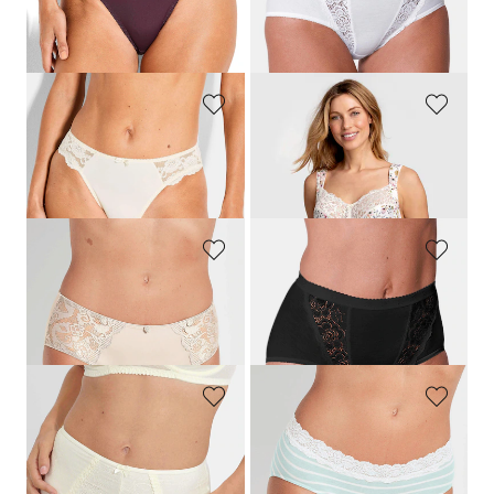
Laagste prijs van de afgelopen 30
dagen**: 14,95 €
(-20%)
SASSA
MISS MARY
Heupslip van vrouwelijk kant
Tailleslip met bloemenprint en kant
14,95 €
24,95 €
SUSA
SLOGGI
Tailleslip met kant
Tailleslip, set van 4
15,95 €
50,95 €
7,97 €
MISS MARY
SPEIDEL
Maxislip van microvezels met kant
Viscose tailleslip met kant
24,95 €
19,95 €
9,97 €