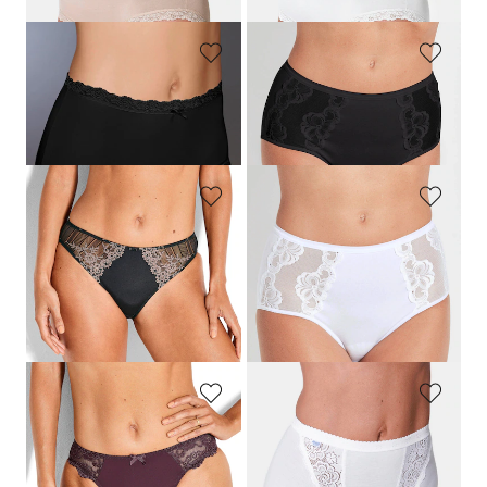
NINA V. C.
NINA V. C.
Tailleslip, set van 3
Corrigerende tailleslip met kanten inzet
34,95 €
12,95 €
SASSA
NINA V. C.
Heupslip met gebloemd kant
Corrigerende tailleslip met kanten inzet
14,95 €
12,95 €
7,47 €
Laagste prijs van de afgelopen 30
dagen**: 8,97 €
(-16%)
SASSA
SLOGGI
Heupslip van vrouwelijk kant
Tailleslip, set van 4
14,95 €
50,95 €
11,96 €