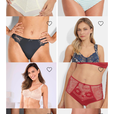
Laagste prijs van de afgelopen 30
dagen**: 11,96 €
(-16%)
SASSA
MISS MARY
Heupslip van vrouwelijk kant
Tailleslip met bloemenprint en kant
14,95 €
24,95 €
11,96 €
Laagste prijs van de afgelopen 30
dagen**: 14,95 €
(-20%)
SUSA
MISS MARY
Tailleslip met kant
Maxislip van microvezels met kant
17,95 €
24,95 €
14,36 €
Laagste prijs van de afgelopen 30
dagen**: 17,95 €
(-20%)