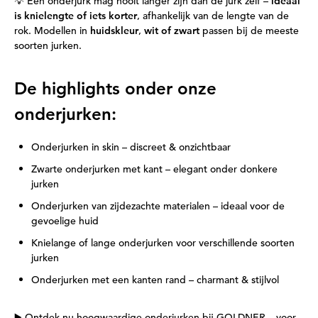
💡 Een onderjurk mag nooit langer zijn dan de jurk zelf –
ideaal
is knielengte of iets korter
, afhankelijk van de lengte van de
rok. Modellen in
huidskleur
,
wit of zwart
passen bij de meeste
soorten jurken.
De highlights onder onze
onderjurken:
Onderjurken in skin – discreet & onzichtbaar
Zwarte onderjurken met kant – elegant onder donkere
jurken
Onderjurken van zijdezachte materialen – ideaal voor de
gevoelige huid
Knielange of lange onderjurken voor verschillende soorten
jurken
Onderjurken met een kanten rand – charmant & stijlvol
▶️ Ontdek nu hoogwaardige onderjurken bij GOLDNER – voor