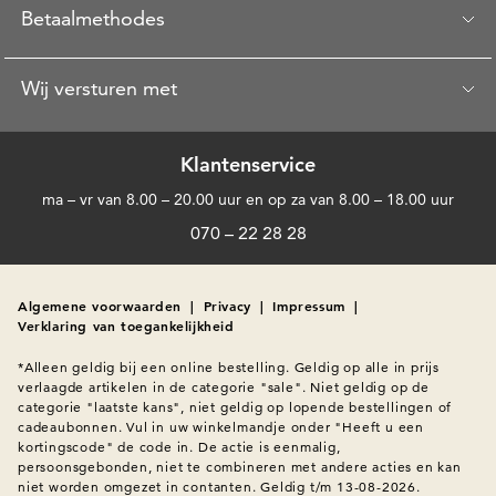
Betaalmethodes
Wij versturen met
Klantenservice
ma – vr van 8.00 – 20.00 uur en op za van 8.00 – 18.00 uur
070 – 22 28 28
Algemene voorwaarden
|
Privacy
|
Impressum
|
Verklaring van toegankelijkheid
*Alleen geldig bij een online bestelling. Geldig op alle in prijs 
verlaagde artikelen in de categorie "sale". Niet geldig op de 
categorie "laatste kans", niet geldig op lopende bestellingen of 
cadeaubonnen. Vul in uw winkelmandje onder "Heeft u een 
kortingscode" de code in. De actie is eenmalig, 
persoonsgebonden, niet te combineren met andere acties en kan 
niet worden omgezet in contanten. Geldig t/m 13-08-2026.
