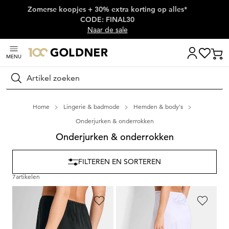
Zomerse koopjes + 30% extra korting op alles*
Skip naar hoofdinhoud
CODE: FINAL30
Naar de sale
MENU
Zoeken
Home
Lingerie & badmode
Hemden & body's
Onderjurken & onderrokken
Onderjurken & onderrokken
FILTEREN EN SORTEREN
7
artikelen
NINA V. C.
NINA V. C.
Onderrok in zijdelook
Onderrok voor jurken en rokken