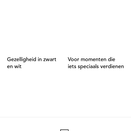
Gezelligheid in zwart
Voor momenten die
A
en wit
iets speciaals verdienen
d