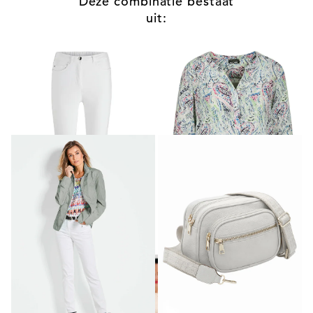
Deze combinatie bestaat
uit:
GOLDNER
GOLDNER
Smalle highstretch jeans
LOUISA
Gedessineerde blouse met unieke print
119,95 €
59,95 €
99,95 €
+ 7
+ 4
GOLDNER
GOLDNER
Modieus jack voor het tussenseizoen
Schoudertas in leerlook
69,95 €
119,95 €
169,95 €
+ 2
+ 1