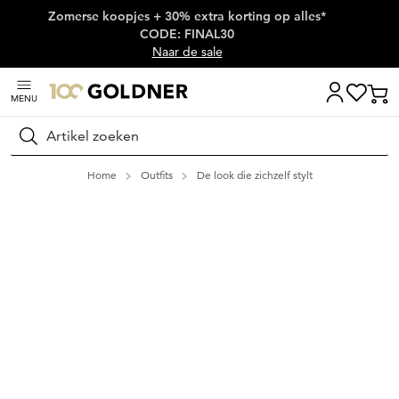
Zomerse koopjes + 30% extra korting op alles*
Skip naar hoofdinhoud
CODE: FINAL30
Naar de sale
MENU
Zoeken
Home
Outfits
De look die zichzelf stylt