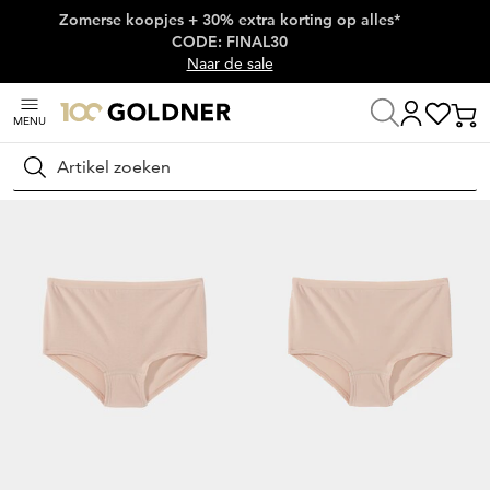
Zomerse koopjes + 30% extra korting op alles*
Skip naar hoofdinhoud
CODE: FINAL30
Naar de sale
MENU
Home
Lingerie & badmode
Onderbroeken
Heupslips
Zoeken