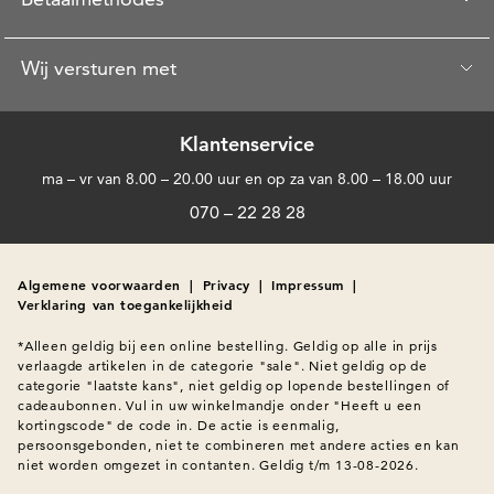
Wij versturen met
Klantenservice
ma – vr van 8.00 – 20.00 uur en op za van 8.00 – 18.00 uur
070 – 22 28 28
Algemene voorwaarden
|
Privacy
|
Impressum
|
Verklaring van toegankelijkheid
*Alleen geldig bij een online bestelling. Geldig op alle in prijs 
verlaagde artikelen in de categorie "sale". Niet geldig op de 
categorie "laatste kans", niet geldig op lopende bestellingen of 
cadeaubonnen. Vul in uw winkelmandje onder "Heeft u een 
kortingscode" de code in. De actie is eenmalig, 
persoonsgebonden, niet te combineren met andere acties en kan 
niet worden omgezet in contanten. Geldig t/m 13-08-2026.
