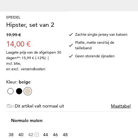
SPEIDEL
Hipster, set van 2
19,99 €
Zachte single-jersey van katoen
14,00 €
Platte, matte rand bij de
tailleband
Laagste prijs van de afgelopen 30
Geen storende zijnaden
dagen**: 15,99 €
(-12%)
|
incl. btw
,
en excl.
verzendkosten
Kleur:
beige
Dit artikel valt normaal uit
Maattabel
Normale maten
38
40
42
44
46
48