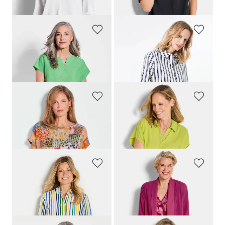
dagen**: 69,95 €
(-14%)
dagen**: 79,95 €
(-25%)
GOLDNER
GOLDNER
Blouse in een mix van katoen en linnen
Blouse
89,95 €
119,95 €
39,95 €
59,95 €
GOLDNER
GOLDNER
Gedessineerde blouse met patchprint
Blouse zonder sluiting met een open overhemdkraag
69,95 €
59,95 €
59,95 €
49,95 €
GOLDNER
GOLDNER
Blouse
Chiffon jasje
49,95 €
69,95 €
39,95 €
59,95 €