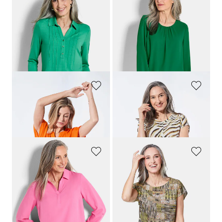
GOLDNER
GOLDNER
Tuniekshirt van jersey met biesjes
Elegante blouse van chiffon
89,95 €
69,95 €
49,95 €
39,95 €
+ 4
Laagste prijs van de afgelopen 30
Laagste prijs van de afgelopen 30
dagen**: 59,95 €
(-16%)
dagen**: 49,95 €
(-20%)
GOLDNER
GOLDNER
Blouse met tuniekhals
Blouse
89,95 €
89,95 €
39,95 €
49,95 €
GOLDNER
GOLDNER
Blouse zonder sluiting van pure viscose
Blouse
89,95 €
69,95 €
49,95 €
29,95 €
Laagste prijs van de afgelopen 30
dagen**: 39,95 €
(-25%)