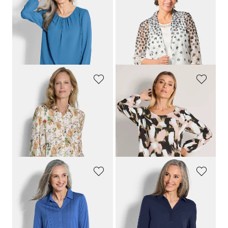
GOLDNER
GOLDNER
Elegante blouse van chiffon
Aantrekkelijke kanten blouse en jersey topje
69,95 €
119,95 €
39,95 €
99,95 €
+ 4
Laagste prijs van de afgelopen 30
Laagste prijs van de afgelopen 30
dagen**: 119,95 €
(-16%)
dagen**: 49,95 €
(-20%)
GOLDNER
GOLDNER
Overhemdblouse van viscose, met bloemenmotief
Blouse van pure viscose
109,95 €
89,95 €
49,95 €
19,95 €
Laagste prijs van de afgelopen 30
Laagste prijs van de afgelopen 30
dagen**: 59,95 €
(-16%)
dagen**: 24,95 €
(-20%)
GOLDNER
GOLDNER
Tuniekshirt van jersey met biesjes
Blouse zonder sluiting van pure viscose
89,95 €
89,95 €
49,95 €
49,95 €
Laagste prijs van de afgelopen 30