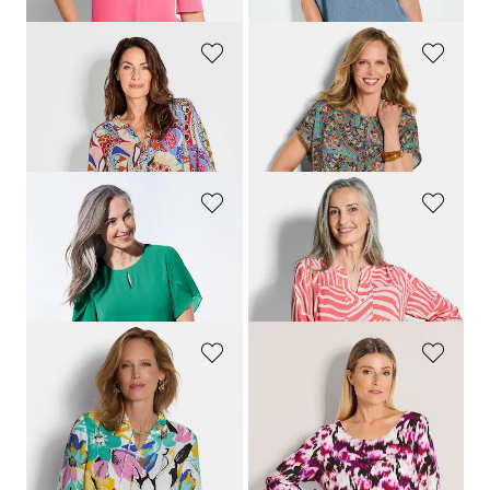
dagen**: 69,95 €
(-14%)
GOLDNER
GOLDNER
Gedessineerde blouse met unieke print
Viscose blouse met oriëntaalse print
99,95 €
69,95 €
59,95 €
49,95 €
+ 3
GOLDNER
GOLDNER
Blouse
Lichte blouse van pure viscose
69,95 €
69,95 €
39,95 €
59,95 €
+ 2
GOLDNER
GOLDNER
Blouse met ruchekraag
Viscose-blouse met boothals
89,95 €
89,95 €
49,95 €
19,95 €
Laagste prijs van de afgelopen 30
Laagste prijs van de afgelopen 30