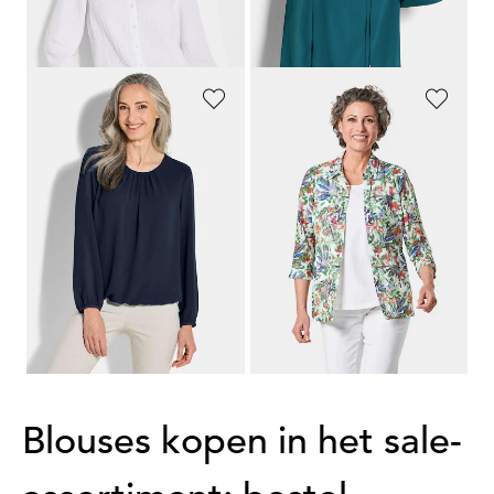
Laagste prijs van de afgelopen 30
dagen**: 49,95 €
(-20%)
GOLDNER
GOLDNER
Elegante blouse van chiffon
Aantrekkelijke kanten blouse en jersey topje
69,95 €
119,95 €
39,95 €
89,95 €
+ 4
Laagste prijs van de afgelopen 30
Laagste prijs van de afgelopen 30
dagen**: 109,95 €
(-18%)
dagen**: 49,95 €
(-20%)
1
2
3
4
5
Blouses kopen in het sale-