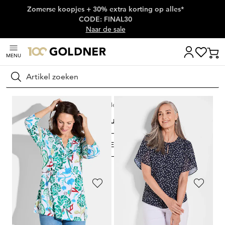
Zomerse koopjes + 30% extra korting op alles*
Skip naar hoofdinhoud
CODE: FINAL30
Naar de sale
MENU
Zoeken
Home
Sale
Blouses
Blouses
FILTEREN EN SORTEREN
284
artikelen
GOLDNER
GOLDNER
Tuniek van zachte viscose-jersey
Paisleyblouse van zachte viscose
99,95 €
99,95 €
69,95 €
69,95 €