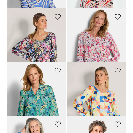
GOLDNER
GOLDNER
Blouse met paisleymotief
Kanten blouse van puur katoen
89,95 €
119,95 €
29,95 €
89,95 €
Laagste prijs van de afgelopen 30
Laagste prijs van de afgelopen 30
dagen**: 39,95 €
(-25%)
dagen**: 109,95 €
(-18%)
GOLDNER
GOLDNER
Casual blouse met een overhemdkraag
Blouse van pure viscose
99,95 €
89,95 €
59,95 €
29,95 €
Laagste prijs van de afgelopen 30
Laagste prijs van de afgelopen 30
dagen**: 69,95 €
(-14%)
dagen**: 39,95 €
(-25%)