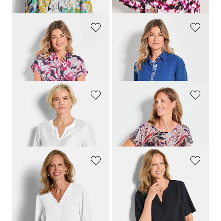
dagen**: 59,95 €
(-16%)
dagen**: 24,95 €
(-20%)
GOLDNER
GOLDNER
Gedessineerde blouse met bloemenmotief
Linnen blouse
69,95 €
99,95 €
59,95 €
89,95 €
+ 3
GOLDNER
GOLDNER
Onderhoudsarme blouse van seersucker
Blouseshirt met een uitgekiend geplaatste print
69,95 €
69,95 €
59,95 €
39,95 €
GOLDNER
GOLDNER
Onderhoudsarme blouse met een V-hals
Onderhoudsarme blouse van seersucker
109,95 €
69,95 €
59,95 €
59,95 €
Laagste prijs van de afgelopen 30
Laagste prijs van de afgelopen 30