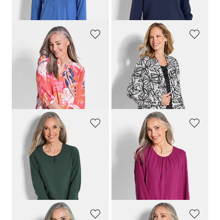
dagen**: 59,95 €
(-16%)
GOLDNER
GOLDNER
Gedessineerde blouse met elastische boorden
Overhemdblouse van pure viscose
89,95 €
99,95 €
59,95 €
69,95 €
Laagste prijs van de afgelopen 30
Laagste prijs van de afgelopen 30
dagen**: 89,95 €
(-33%)
dagen**: 89,95 €
(-22%)
GOLDNER
GOLDNER
Blouse met ronde hals in viscosemix met structuur
Elegante blouse van chiffon
89,95 €
69,95 €
44,95 €
39,95 €
+ 4
Laagste prijs van de afgelopen 30
Laagste prijs van de afgelopen 30
dagen**: 49,95 €
(-10%)
dagen**: 49,95 €
(-20%)