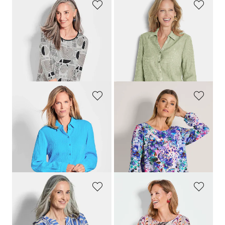
GOLDNER
GOLDNER
Shirt met print allover
Blouse van lichte etskant
49,95 €
109,95 €
39,95 €
69,95 €
Laagste prijs van de afgelopen 30
Laagste prijs van de afgelopen 30
dagen**: 49,95 €
(-20%)
dagen**: 89,95 €
(-22%)
GOLDNER
GOLDNER
Overhemdblouse van katoen-mousseline
Blouse met bloemenprint
89,95 €
89,95 €
49,95 €
19,95 €
Laagste prijs van de afgelopen 30
dagen**: 24,95 €
(-20%)
GOLDNER
GOLDNER
Lichte blouse van pure viscose
Blouseshirt met een uitgekiend geplaatste print
69,95 €
69,95 €
59,95 €
24,95 €