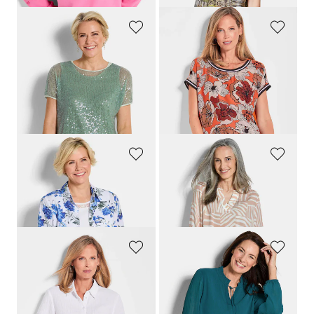
GOLDNER
GOLDNER
Blouse met pailletten en topje van viscose-satijn
Blouseshirt met print allover
119,95 €
69,95 €
89,95 €
39,95 €
Laagste prijs van de afgelopen 30
dagen**: 99,95 €
(-10%)
GOLDNER
GOLDNER
Blouseset bestaande uit een gebloemde blouse en een topje
Lichte blouse van pure viscose
109,95 €
69,95 €
99,95 €
59,95 €
GOLDNER
GOLDNER
Overhemdblouse van katoen-mousseline
Chiffon blouse met vrouwelijke halslijn
89,95 €
69,95 €
49,95 €
39,95 €
+ 1