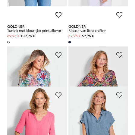
GOLDNER
GOLDNER
Tuniek met kleurrijke print allover
Blouse van licht chiffon
109,95 €
69,95 €
69,95 €
59,95 €
GOLDNER
GOLDNER
Helder gekleurde, gedessineerde blouse met charmante details
Blouseshirt met mouwen van fijn chiffon
69,95 €
89,95 €
49,95 €
59,95 €
GOLDNER
GOLDNER
Comfortabel blouseshirt van chiffon en jersey
Blouse in denimlook
89,95 €
89,95 €
49,95 €
59,95 €
Laagste prijs van de afgelopen 30