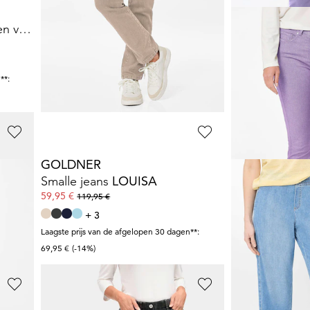
GOLDNER
GOLDNER
Jeans-culotte VERA met een verstevigde tailleband
Jeans
LOUISA
met borduursel
89,95 €
89,95 €
119,95 €
119,95 €
+ 1
+ 6
**:
Laagste prijs van de afgelopen 30 dagen**:
Laagste prijs van de 
119,95 €
(-25%)
99,95 €
(-10%)
GOLDNER
GOLDNER
Smalle jeans
LOUISA
Superstretch-
59,95 €
89,95 €
119,95 €
119,95 €
+ 3
+ 6
**:
Laagste prijs van de afgelopen 30 dagen**:
Laagste prijs van de 
69,95 €
(-14%)
99,95 €
(-10%)