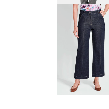
GOLDNER
Jeans
CARLA
met uitlopende p
59,95 €
119,95 €
Laagste prijs van de afgelopen 30 dagen
69,95 €
(-14%)
GOLDNER
Jeansbroek
39,95 €
99,95 €
Laagste prijs van de afgelopen 30 dagen
49,95 €
(-20%)