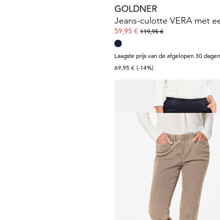
GOLDNER
59,95 €
119,95 €
Laagste prijs van de afgelopen 30 dagen
69,95 €
(-14%)
GOLDNER
Jeansbroek
39,95 €
99,95 €
Laagste prijs van de afgelopen 30 dagen
49,95 €
(-20%)