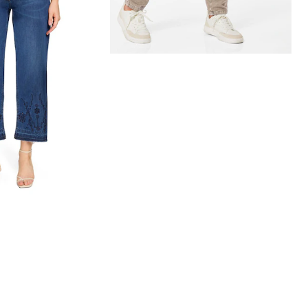
LAY
Jeans met Engels borduursel en franjeranden
afgelopen 30 dagen**: