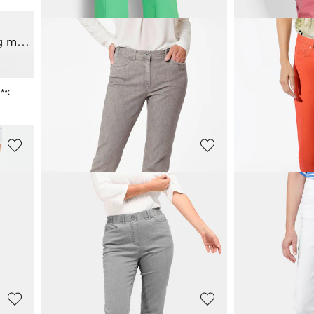
GOLDNER
GOLDNER
Jeans VERA zonder sluiting met wijde pijpen
Verkorte jeans met wijd uitlopende zoom
Jeans
CARLA
m
59,95 €
69,95 €
119,95 €
119,95 €
+ 1
**:
Laagste prijs van de afgelopen 30 dagen**:
Laagste prijs van de 
69,95 €
(-14%)
119,95 €
(-41%)
GOLDNER
GOLDNER
Comfortabele culotte in verkorte lengte
Wijde jeans VERA met bies die u langer laat lijken
69,95 €
69,95 €
139,95 €
139,95 €
Laagste prijs van de afgelopen 30 dagen**:
Laagste prijs van de 
89,95 €
(-22%)
99,95 €
(-30%)