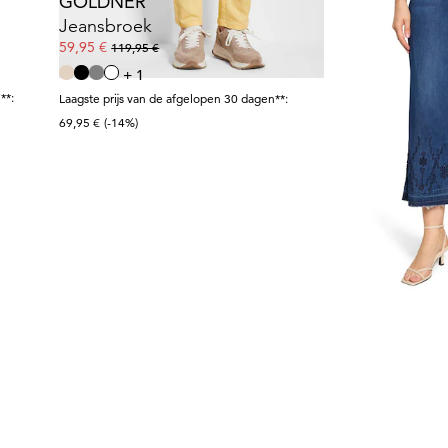
GOLDNER
BETTY BARC
Jeansbroek
59,95 €
58,50 €
119,95 €
129,99 €
+ 1
**:
Laagste prijs van de 
Laagste prijs van de afgelopen 30 dagen**:
116,99 €
(-50%)
69,95 €
(-14%)