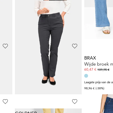
GOLDNER
GOLDNER
nim
Jeansbroek
59,95 €
89,95 €
119,95 €
119,95 €
+ 1
+ 6
**:
Laagste prijs van de afgelopen 30 dagen**:
Laagste prijs van de 
69,95 €
(-14%)
99,95 €
(-10%)
GOLDNER
BRAX
 tailleband
Smalle highstretch jeans
LOUISA
69,95 €
60,47 €
119,95 €
109,95 €
+ 7
Laagste prijs van de 
**:
Laagste prijs van de afgelopen 30 dagen**:
98,96 €
(-38%)
119,95 €
(-41%)