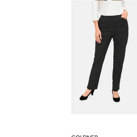
RELAXED
7/8-jeans van licht soft-de
54,97 €
109,95 €
Laagste prijs van de afgelopen 30 dagen
98,96 €
(-44%)
GOLDNER
Klassieke jeans
CARLA
met elastische
59,95 €
119,95 €
+ 3
Laagste prijs van de afgelopen 30 dagen
69,95 €
(-14%)