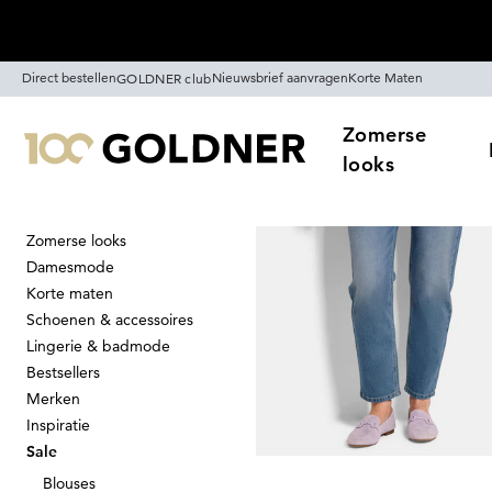
Skip naar hoofdinhoud
Direct bestellen
Nieuwsbrief aanvragen
Korte Maten
GOLDNER club
Zomerse
looks
Zomerse looks
Home
Sale
Jeans
Damesmode
Jeans
Korte maten
43
artikelen
Schoenen & accessoires
Lingerie & badmode
Bestsellers
Sorteren Op
Sale
K
Merken
Inspiratie
Sale
Blouses