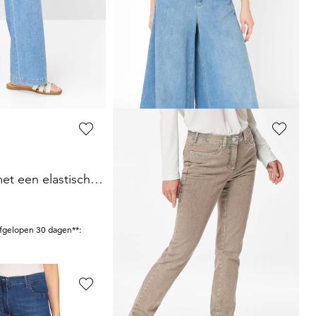
BRAX
7/8-jeans BELLA van superstretch-materiaal
Lichte culotte in denimlook
59,98 €
119,95 €
Laagste prijs van de afgelopen 30 dagen**:
afgelopen 30 dagen**:
95,96 €
(-37%)
GOLDNER
Wijde broek met een elastische tailleband van licht denim
Smalle jeans
LOUISA
COMFORT+
59,95 €
119,95 €
+ 3
afgelopen 30 dagen**:
Laagste prijs van de afgelopen 30 dagen**:
69,95 €
(-14%)