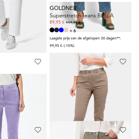
GOLDNER
jeans BELLA
Superstretch-jeans BELLA
89,95 €
119,95 €
+ 6
afgelopen 30 dagen**:
Laagste prijs van de afgelopen 30 dagen**:
99,95 €
(-10%)
GOLDNER
Jeansbroek
59,95 €
119,95 €
+ 1
afgelopen 30 dagen**:
Laagste prijs van de afgelopen 30 dagen**:
69,95 €
(-14%)