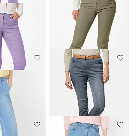
GOLDNER
7/8-jeans BELLA van superstretch-materiaal
7/8-jeans BELLA van superstretch-materiaal
89,95 €
119,95 €
+ 6
afgelopen 30 dagen**:
Laagste prijs van de afgelopen 30 dagen**:
99,95 €
(-10%)
GOLDNER
jeans BELLA
7/8-jeans BELLA COMFORT+
69,95 €
119,95 €
Laagste prijs van de afgelopen 30 dagen**:
afgelopen 30 dagen**:
89,95 €
(-22%)