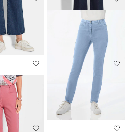
GOLDNER
7/8-jeans BELLA van superstretch-materiaal
Jeansculotte VERA met gestreken vouwen
69,95 €
119,95 €
Laagste prijs van de afgelopen 30 dagen**:
afgelopen 30 dagen**:
89,95 €
(-22%)
GOLDNER
Jeansculotte VERA met gestreken vouwen
Jeansculotte VERA met gestreken vouwen
59,95 €
119,95 €
afgelopen 30 dagen**:
Laagste prijs van de afgelopen 30 dagen**:
69,95 €
(-14%)