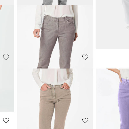
GOLDNER
GOLDNER
ijpen
Chique jeans
LOUISA
COMFORT+
Superstretch-
89,95 €
89,95 €
119,95 €
119,95 €
+ 1
+ 6
**:
Laagste prijs van de afgelopen 30 dagen**:
Laagste prijs van de 
119,95 €
(-25%)
99,95 €
(-10%)
GOLDNER
GOLDNER
Jeansbroek
Jeansbroek
59,95 €
39,95 €
119,95 €
99,95 €
+ 1
**:
Laagste prijs van de 
Laagste prijs van de afgelopen 30 dagen**:
49,95 €
(-20%)
69,95 €
(-14%)