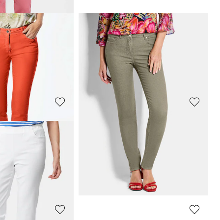
GOLDNER
et elastische tailleband en glittersteentjes
Superstretch-jeans BELLA
89,95 €
119,95 €
+ 6
afgelopen 30 dagen**:
Laagste prijs van de afgelopen 30 dagen**:
99,95 €
(-10%)
GOLDNER
Broek SARA met een verstevigde tailleband
Jeans
CARLA
met rechte pijpen
89,95 €
119,95 €
afgelopen 30 dagen**:
Laagste prijs van de afgelopen 30 dagen**:
99,95 €
(-10%)