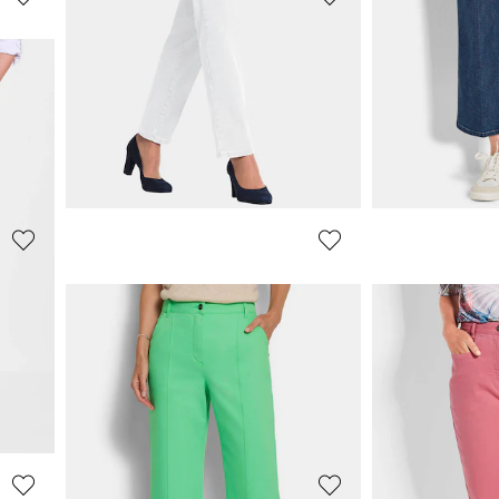
GOLDNER
GOLDNER
Mom jeans SARA van stretchkatoen
Wijde jeans VERA met een verstevigde tailleband
99,95 €
89,95 €
119,95 €
119,95 €
+ 6
**:
Laagste prijs van de 
99,95 €
(-10%)
GOLDNER
GOLDNER
Comfortabele culotte in verkorte lengte
Jeansbroek
59,95 €
59,95 €
119,95 €
119,95 €
+ 1
**:
Laagste prijs van de 
Laagste prijs van de afgelopen 30 dagen**:
69,95 €
(-14%)
69,95 €
(-14%)