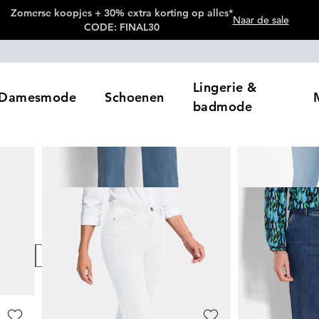
Zomerse koopjes + 30% extra korting op alles*
Naar de sale
CODE: FINAL30
Lingerie &
Damesmode
Schoenen
badmode
leur
Prijzen