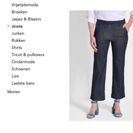
Vrijetijdsmode
Broeken
GOLDNER
Jasjes & Blazers
Jeans
99,95 €
139,95 €
Jurken
Rokken
Laagste prijs van de afgelopen 30 dagen
Shirts
119,95 €
(-16%)
Tricot & pullovers
Ondermode
Schoenen
Live
GOLDNER
Laatste kans
69,95 €
Wonen
119,95 €
Laagste prijs van de afgelopen 30 dagen
119,95 €
(-41%)