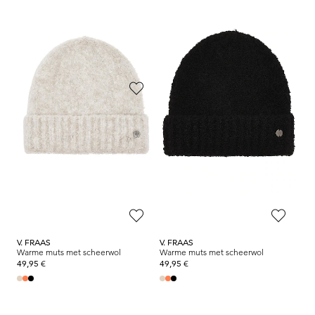
59,95 €
59,95 €
47,21 €
44,96 €
Laagste prijs van de afgelopen 30
Laagste prijs van de afgelopen 30
dagen**: 53,96 €
(-12%)
dagen**: 47,96 €
(-6%)
SEEBERGER
V. FRAAS
Zomerhoed van papierstro
Warme muts met scheerwol
59,95 €
49,95 €
47,96 €
Laagste prijs van de afgelopen 30
dagen**: 53,96 €
(-11%)
V. FRAAS
V. FRAAS
Warme muts met scheerwol
Warme muts met scheerwol
49,95 €
49,95 €