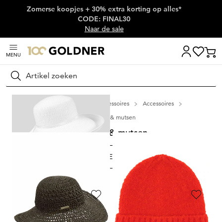
Zomerse koopjes + 30% extra korting op alles*
Skip naar hoofdinhoud
CODE: FINAL30
Naar de sale
MENU
Zoeken
Home
Schoenen & accessoires
Accessoires
Hoeden & mutsen
Hoeden & mutsen
FILTEREN EN SORTEREN
6
artikelen
LOEVENICH
LOEVENICH
Elegante zomerhoed met een brede rand
Elegante zomerhoed met een brede rand