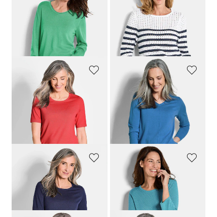
GOLDNER
GOLDNER
Tricot pullover van katoen en viscose
Maritieme, gestreepte pullover met ajourpatroon
69,95 €
109,95 €
39,95 €
59,95 €
Laagste prijs van de afgelopen 30
dagen**: 89,95 €
(-33%)
GOLDNER
GOLDNER
Tricot pullover van zuivere merinowol
Pullover met een V-hals van COTTAMIRA
69,95 €
89,95 €
49,95 €
59,95 €
+ 2
Laagste prijs van de afgelopen 30
dagen**: 69,95 €
(-14%)
GOLDNER
GOLDNER
Tricot pullover van zuivere merinowol
Tricot pullover met stippenmotief
69,95 €
69,95 €
49,95 €
+ 2
+ 1