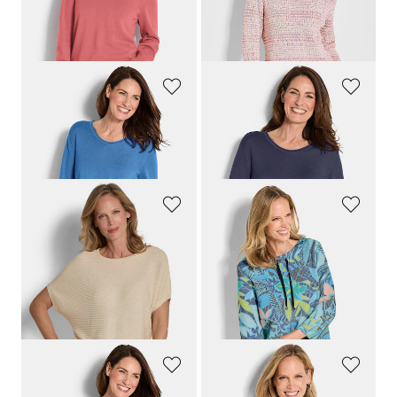
Laagste prijs van de afgelopen 30
dagen**: 69,95 €
(-14%)
GOLDNER
GOLDNER
Tricot pullover van katoen en viscose
Tricot pullover van katoen en viscose
69,95 €
69,95 €
39,95 €
39,95 €
GOLDNER
GOLDNER
Chique tricot pullover met glansgaren
Sweatshirt met Ottomaanse structuur en jungleprint
109,95 €
109,95 €
69,95 €
59,95 €
Laagste prijs van de afgelopen 30
Laagste prijs van de afgelopen 30
dagen**: 89,95 €
(-22%)
dagen**: 69,95 €
(-14%)