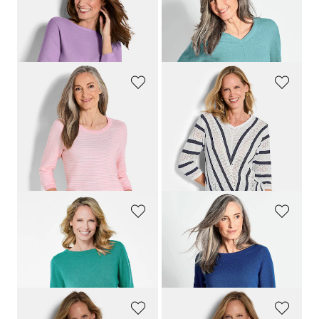
GOLDNER
GOLDNER
Tricot pullover van puur katoen
Pullover van kasjmier met V-hals
69,95 €
149,95 €
+ 2
+ 7
GOLDNER
GOLDNER
Tricot pullover van katoen
Pullover van fijn tricot met maritieme strepen
69,95 €
109,95 €
59,95 €
+ 1
Laagste prijs van de afgelopen 30
dagen**: 89,95 €
(-33%)
GOLDNER
GOLDNER
Pullover van kasjmier met boothals
Pullover van kasjmier met boothals
149,95 €
149,95 €
+ 7
+ 7