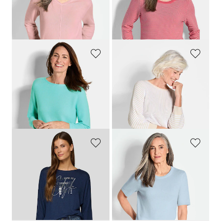
+ 1
+ 7
Laagste prijs van de afgelopen 30
dagen**: 119,95 €
(-8%)
GOLDNER
GOLDNER
Tricot pullover van puur katoen
Trui
69,95 €
99,95 €
59,95 €
+ 2
Laagste prijs van de afgelopen 30
dagen**: 69,95 €
(-14%)
RABE
GOLDNER
Zacht shirt met mooie letterprint
Pullover van kasjmier met korte mouwen en ronde hals
99,99 €
129,95 €
45,00 €
99,95 €
+ 4
Laagste prijs van de afgelopen 30
Laagste prijs van de afgelopen 30
dagen**: 64,99 €
(-30%)
dagen**: 109,95 €
(-9%)