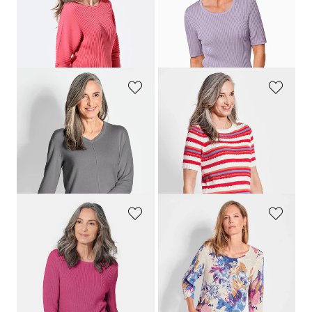
99,95 €
69,95 €
59,95 €
59,95 €
Laagste prijs van de afgelopen 30
Laagste prijs van de afgelopen 30
dagen**: 69,95 €
(-14%)
dagen**: 69,95 €
(-14%)
GOLDNER
GOLDNER
Pullover van kasjmier met V-hals
Gestreepte pullover
149,95 €
99,95 €
39,95 €
+ 7
Laagste prijs van de afgelopen 30
dagen**: 49,95 €
(-20%)
GOLDNER
GOLDNER
Flatteuze pullover van puur katoen
Vrouwelijke gedessineerde pullover
89,95 €
119,95 €
29,95 €
89,95 €
+ 2
Laagste prijs van de afgelopen 30
Laagste prijs van de afgelopen 30
dagen**: 109,95 €
(-18%)
dagen**: 39,95 €
(-25%)