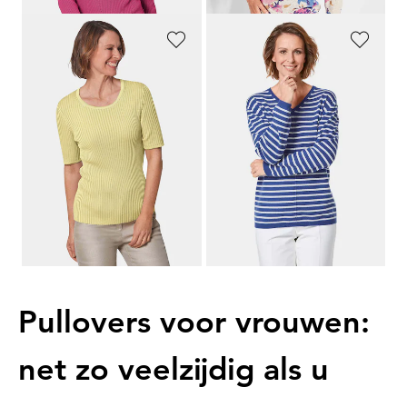
GOLDNER
GOLDNER
Onderhoudsarme pullover met hoogwaardige ribstructuur
Pullover van kasjmier met V-hals
69,95 €
149,95 €
59,95 €
99,95 €
+ 7
Laagste prijs van de afgelopen 30
Laagste prijs van de afgelopen 30
dagen**: 69,95 €
(-14%)
dagen**: 109,95 €
(-9%)
1
2
3
4
5
Pullovers voor vrouwen:
net zo veelzijdig als u