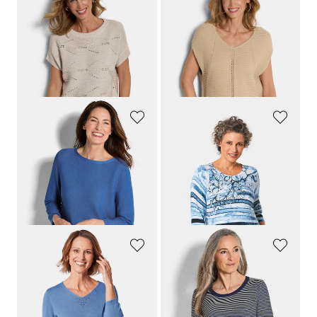
GOLDNER
GOLDNER
Ajourpullover met een mooie glans
Chique tricot pullover met een stijlvolle glans
69,95 €
99,95 €
49,95 €
59,95 €
Laagste prijs van de afgelopen 30
Laagste prijs van de afgelopen 30
dagen**: 59,95 €
(-16%)
dagen**: 69,95 €
(-14%)
GOLDNER
GOLDNER
Tricot pullover van puur katoen
Ongecompliceerde gedessineerde pullover met glanzende siersteentjes
69,95 €
119,95 €
69,95 €
+ 2
Laagste prijs van de afgelopen 30
dagen**: 89,95 €
(-22%)
GOLDNER
GOLDNER
Ongecompliceerde pullover met een V-hals
Tricot pullover van katoen
69,95 €
69,95 €
49,95 €
+ 1