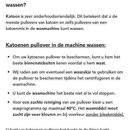
wassen?
Katoen
is zeer onderhoudsvriendelijk. Dit betekent dat u de
meeste pullovers van katoen en zelfs pullovers van een
katoenmix in de
wasmachine
kunt wassen.
Katoenen pullover in de machine wassen:
Om uw katoenen pullover te beschermen, kunt u hem het
beste
binnenstebuiten
keren voordat u hem
wast
.
Wij raden aan om eventueel een
waszakje
te gebruiken om
de pullover te beschermen tijdens het centrifugeren in de
wasmachine.
U kunt de
wasmachine
het beste niet al te vol stoppen.
Voor
een zachte reiniging
van uw pullover kiest u een
wasprogramma op maximaal
40°C
. Het
wasmiddel moet
zacht zijn voor kleuren
en bij voorkeur
zonder bleekmiddel.
U kunt uw katoenen pullover het beste in de frisse lucht