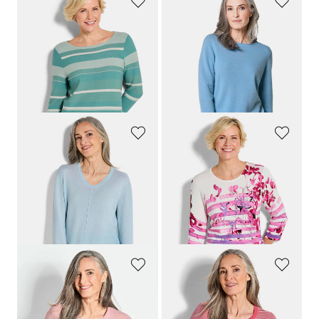
GOLDNER
GOLDNER
Tricot pullover met streepdessin
Pullover van kasjmier met boothals
99,95 €
149,95 €
49,95 €
109,95 €
+ 7
Laagste prijs van de afgelopen 30
Laagste prijs van de afgelopen 30
dagen**: 59,95 €
(-16%)
dagen**: 119,95 €
(-8%)
GOLDNER
GOLDNER
Pullover van kasjmier met V-hals
Onderhoudsarme pullover met boothals
149,95 €
119,95 €
109,95 €
69,95 €
+ 7
Laagste prijs van de afgelopen 30
Laagste prijs van de afgelopen 30
dagen**: 89,95 €
(-22%)
dagen**: 119,95 €
(-8%)
GOLDNER
GOLDNER
Pullover van kasjmier met V-hals
Tricot pullover van katoen
149,95 €
69,95 €
109,95 €