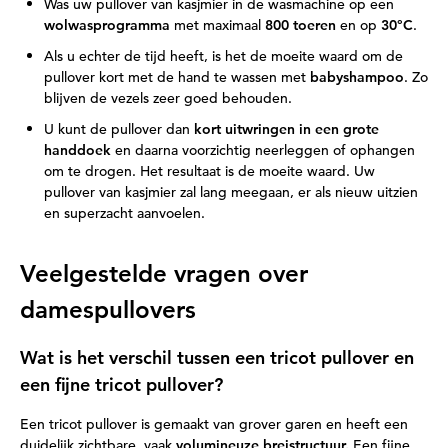
Was uw pullover van kasjmier in de wasmachine op een
wolwasprogramma
met maximaal
800 toeren
en op
30°C
.
Als u echter de tijd heeft, is het de moeite waard om de
pullover kort met de hand te wassen met
babyshampoo
. Zo
blijven de vezels zeer goed behouden.
U kunt de pullover dan
kort uitwringen in een grote
handdoek
en daarna voorzichtig neerleggen of ophangen
om te drogen. Het resultaat is de moeite waard. Uw
pullover van kasjmier zal lang meegaan, er als nieuw uitzien
en superzacht aanvoelen.
Veelgestelde vragen over
damespullovers
Wat is het verschil tussen een tricot pullover en
een fijne tricot pullover?
Een tricot pullover is gemaakt van grover garen en heeft een
duidelijk zichtbare, vaak
volumineuze breistructuur.
Een fijne