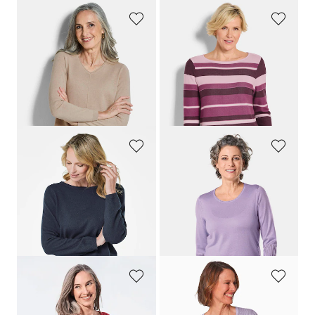
GOLDNER
GOLDNER
Pullover met een V-hals van COTTAMIRA
Tricot pullover met streepdessin
89,95 €
99,95 €
59,95 €
49,95 €
Laagste prijs van de afgelopen 30
Laagste prijs van de afgelopen 30
dagen**: 69,95 €
(-14%)
dagen**: 59,95 €
(-16%)
GOLDNER
GOLDNER
Pullover van kasjmier met boothals
Verzorgde ajour pullover met vrouwelijke accenten
149,95 €
49,95 €
109,95 €
19,95 €
+ 7
Laagste prijs van de afgelopen 30
dagen**: 119,95 €
(-8%)
GOLDNER
GOLDNER
Trui
Onderhoudsarme pullover met hoogwaardige ribstructuur