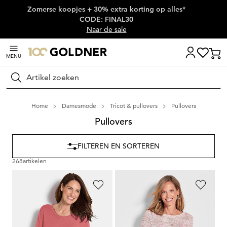
Zomerse koopjes + 30% extra korting op alles*
Skip naar hoofdinhoud
CODE: FINAL30
Naar de sale
MENU
Zoeken
Home
Damesmode
Tricot & pullovers
Pullovers
Pullovers
FILTEREN EN SORTEREN
268
artikelen
GOLDNER
GOLDNER
Tricot pullover van katoen en viscose
Pullover in meerkleurig breisel
69,95 €
109,95 €
39,95 €
59,95 €