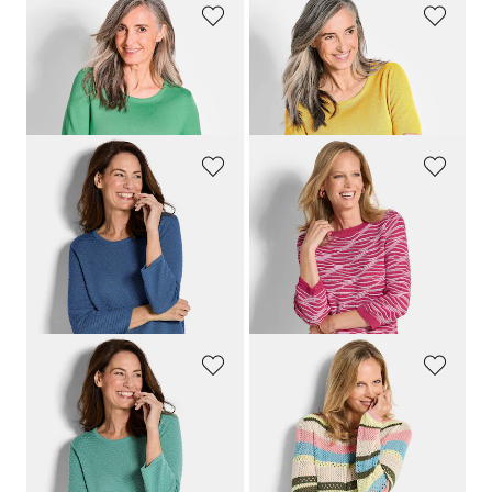
GOLDNER
GOLDNER
Tricot pullover van zuivere merinowol
Tricot pullover van zuivere merinowol
69,95 €
69,95 €
49,95 €
+ 2
+ 2
GOLDNER
GOLDNER
Tricot pullover met stippenmotief
Tricot pullover met golfpatroon
69,95 €
89,95 €
49,95 €
49,95 €
+ 1
Laagste prijs van de afgelopen 30
dagen**: 59,95 €
(-16%)
GOLDNER
GOLDNER
Tricot pullover met stippenmotief
Gestreepte pullover met ajourpatroon
69,95 €
119,95 €
49,95 €
59,95 €
+ 1
Laagste prijs van de afgelopen 30