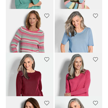
dagen**: 89,95 €
(-33%)
GOLDNER
GOLDNER
Gestreepte pullover met boothals
Tricot pullover van zuivere merinowol
119,95 €
69,95 €
69,95 €
49,95 €
+ 2
Laagste prijs van de afgelopen 30
dagen**: 99,95 €
(-30%)
GOLDNER
GOLDNER
Pullover van kasjmier met boothals
Pullover met een V-hals van COTTAMIRA
149,95 €
89,95 €
59,95 €
+ 7
Laagste prijs van de afgelopen 30
dagen**: 69,95 €
(-14%)