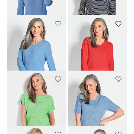
Laagste prijs van de afgelopen 30
dagen**: 59,95 €
(-16%)
GOLDNER
GOLDNER
Pullover van kasjmier met V-hals
Pullover van kasjmier met V-hals
149,95 €
149,95 €
109,95 €
+ 7
+ 7
Laagste prijs van de afgelopen 30
dagen**: 119,95 €
(-8%)
GOLDNER
GOLDNER
Tricot pullover met ruitmotief
Pullover van kasjmier met korte mouwen en ronde hals
79,95 €
129,95 €
54,95 €
99,95 €
+ 4
Laagste prijs van de afgelopen 30
Laagste prijs van de afgelopen 30
dagen**: 69,95 €
(-21%)
dagen**: 109,95 €
(-9%)