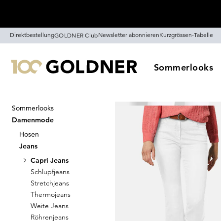
Überspringe Navigation, direkt zum Content
Direktbestellung
Newsletter abonnieren
Kurzgrössen-Tabelle
GOLDNER Club
Sommerlooks
Sommerlooks
Startseite
Damenmode
Jeans
Damenmode
Capri Jeans
Hosen
7
Ar
Jeans
Capri Jeans
Schlupfjeans
Sortieren
Sale
Farb
Stretchjeans
Thermojeans
Weite Jeans
Röhrenjeans