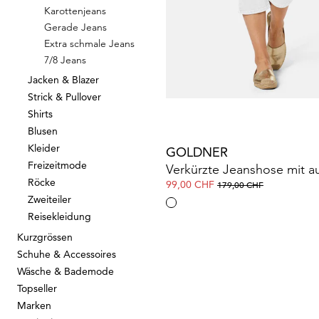
Karottenjeans
Gerade Jeans
GOLDNER
Extra schmale Jeans
7/8 Jeans
119,00 CHF
179,00 CHF
Jacken & Blazer
Strick & Pullover
Shirts
Blusen
Kleider
GOLDNER
Freizeitmode
Röcke
99,00 CHF
179,00 CHF
Zweiteiler
Reisekleidung
Kurzgrössen
Schuhe & Accessoires
Wäsche & Bademode
Topseller
Marken