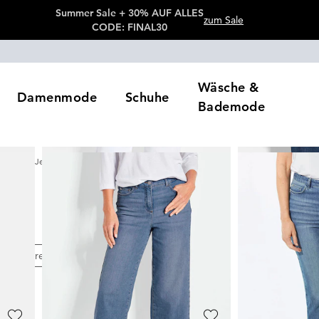
Summer Sale + 30% AUF ALLES
zum Sale
CODE: FINAL30
Wäsche &
Damenmode
Schuhe
Bademode
Capri Jeans
tikel
e
Preis