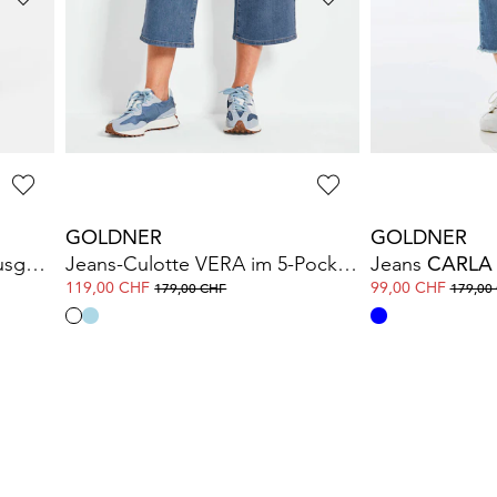
GOLDNER
GOLDNER
Jeans-Culotte VERA mit Bügelfalten
Jeans-Culotte VERA im 5-Pocket-Stil
119,00 CHF
99,00 CHF
179,00 CHF
179,00
GOLDNER
GOLDNER
Verkürzte Jeanshose mit ausgestelltem Saum
Jeans-Culotte VERA im 5-Pocket-Stil
Jeans
CARLA
119,00 CHF
99,00 CHF
179,00 CHF
179,00