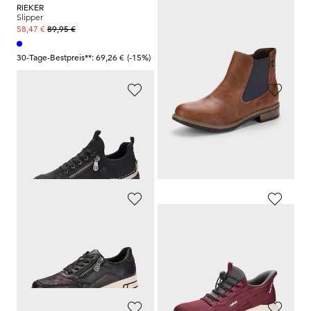
RIEKER
RIEKER
Slipper
Wetterfester Sneaker mit Schnellschnürung
89,95 €
89,95 €
58,47 €
49,48 €
30-Tage-Bestpreis**: 69,26 €
(-15%)
30-Tage-Bestpreis**: 62,97 €
(-21%)
RIEKER
RIEKER
Sneaker mit Zier-Reißverschluss
Slip-In-Sneaker mit Animal Print
69,95 €
79,95 €
41,97 €
51,97 €
30-Tage-Bestpreis**: 48,97 €
(-14%)
30-Tage-Bestpreis**: 55,97 €
(-7%)
RIEKER
RIEKER
Leichter Sneaker mit Reißverschluss
Chelsea Boots mit Innenfutter
84,95 €
64,95 €
42,47 €
38,97 €
30-Tage-Bestpreis**: 59,47 €
(-28%)
30-Tage-Bestpreis**: 45,47 €
(-14%)