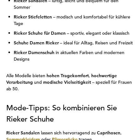
Rieker Sandalen
– luftig, leicht und bequem für den
Sommer
Rieker Stiefeletten
– modisch und komfortabel für kühlere
Tage
Rieker Schuhe für Damen
– sportiv, elegant oder klassisch
Schuhe Damen Rieker
– ideal für Alltag, Reisen und Freizeit
Rieker Damenschuh
in aktuellen Farben und modernen
Designs
Alle Modelle bieten
hohen Tragekomfort
,
hochwertige
Verarbeitung
und
modische Vielseitigkeit
– speziell für Frauen
ab 50.
Mode-Tipps: So kombinieren Sie
Rieker Schuhe
Rieker Sandalen
lassen sich hervorragend zu
Caprihosen
,
Sommerkleidern
oder
Plisseeröcke
tragen.