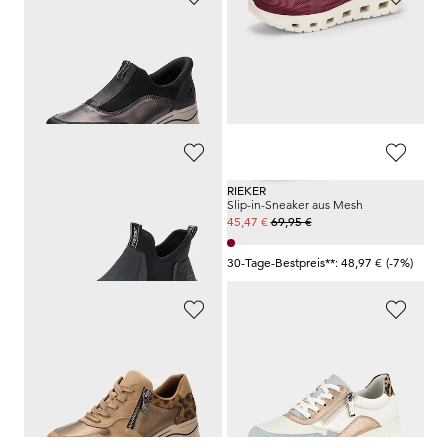
RIEKER
RIEKER
Sneaker mit Reißverschluss
Halbschuhe mit Animal Print
74,95 €
69,95 €
48,72 €
41,97 €
30-Tage-Bestpreis**: 52,47 €
(-7%)
30-Tage-Bestpreis**: 48,97 €
(-14%)
RIEKER
RIEKER
Stiefeletten mit Elastik-Einsatz
Slip-in-Sneaker aus Mesh
59,95 €
69,95 €
35,97 €
45,47 €
30-Tage-Bestpreis**: 41,97 €
(-14%)
30-Tage-Bestpreis**: 48,97 €
(-7%)
RIEKER
RIEKER
Sneaker mit Animal Print und Metallic-Details
Sneaker mit Leo Print
79,95 €
79,95 €
47,97 €
71,96 €
30-Tage-Bestpreis**: 55,97 €
(-14%)
30-Tage-Bestpreis**: 79,95 €
(-10%)