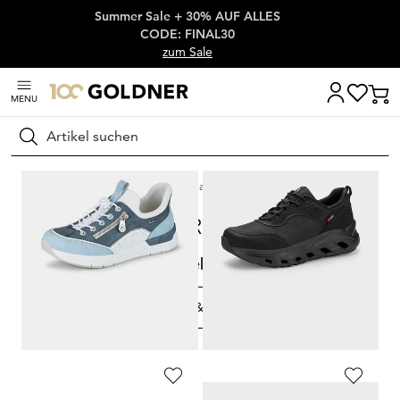
Summer Sale + 30% AUF ALLES
Überspringe Navigation, direkt zum Content
CODE: FINAL30
zum Sale
MENU
Suchen
Startseite
Marken
Rieker
MARKEN
Rieker
FILTERN & SORTIEREN
12
Artikel